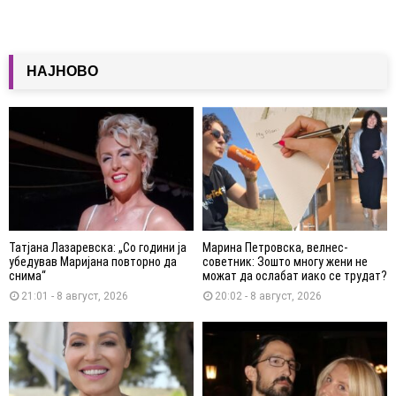
НАЈНОВО
Татјана Лазаревска: „Со години ја
Марина Петровска, велнес-
убедував Маријана повторно да
советник: Зошто многу жени не
снима“
можат да ослабат иако се трудат?
21:01 - 8 август, 2026
20:02 - 8 август, 2026