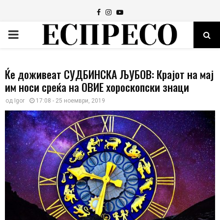
Facebook
Instagram
Youtube
PRIMARY
MENU
Ќе доживеат СУДБИНСКА ЉУБОВ: Крајот на мај
им носи среќа на ОВИЕ хороскопски знаци
од
Igor
17:08 - 25 ноември, 2019