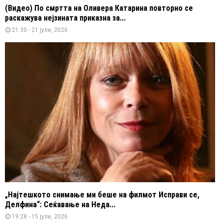
(Видео) По смртта на Оливера Катарина повторно се
раскажува нејзината приказна за...
21:30 - 21 јули, 2026
„Најтешкото снимање ми беше на филмот Исправи се,
Делфина“: Сеќавање на Неда...
19:28 - 15 јули, 2026