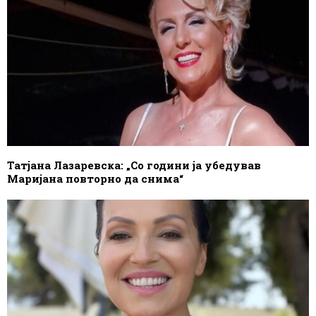
Татјана Лазаревска: „Со години ја убедував
Маријана повторно да снима“