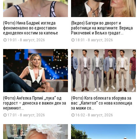
(Фото) Нина Бадриќ изгледа
(Видео) Багери во дворот и
феноменално во едноставен
работници на жештините: Верица
едноделен костим за капење
Ракочевиќ и Вељко градат...
19:01 - 8 август, 2026
18:01 - 8 август, 2026
(Фото) Анѓелка Прпиќ „пука“ од
(Фото) Кога облеката зборува за
гордост – денеска е важен ден за
вас: „Капитол“ со нова колекција
нејзиниот...
за мажи со...
17:01 - 8 август, 2026
16:02 - 8 август, 2026