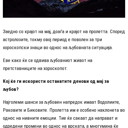
Заедно со крајот на мај, доаѓа и крајот на пролетта. Според
астролозите, токму овој период е поволен за три
хороскопски знаци во однос на љубовната ситуација.
Еве како ќе се одвива љубовниот живот на
претставниците на хороскопот:
Кој ќе ги искористи останатите денови од мај за
љубов?
Најголеми шанси за љубовен напредок имаат Водолиите,
Раковите и Биковите. Пролетта им е особено наклонета во
однос на нивните емоции. Тие ќе сакаат да направат и
одредени промени во однос на врската, а многумина ќе