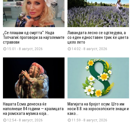
„Се плашам од смртта“: Нада
Лавандата лесно се одгледува, а
Топчагиќ проговори за најголемите
со еден едноставен трик ќе цвета
стравови
цело лето
15:01 - 8 август, 2026
14:02 - 8 август, 2026
Нашата Есма денеска ќе
Магијата на бројот осум: Што им
наполнеше 84 години — кралицата
носи 8.8. на хороскопските знаци и
на ромската музика која...
како...
12:54 - 8 август, 2026
11:59 - 8 август, 2026