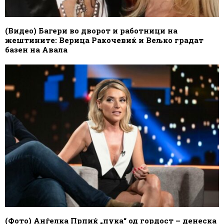
(Видео) Багери во дворот и работници на
жештините: Верица Ракочевиќ и Вељко градат
базен на Авала
(Фото) Анѓелка Прпиќ „пука“ од гордост – денеска