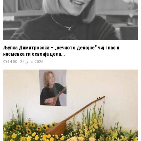
Љупка Димитровска – „вечното девојче“ чиј глас и
насмевка ги освоија цела...
14:00 - 25 јули, 2026