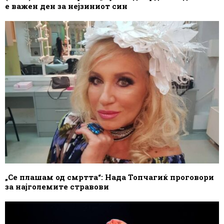
е важен ден за нејзиниот син
„Се плашам од смртта“: Нада Топчагиќ проговори
за најголемите стравови