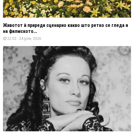
Животот ѝ приреди сценарио какво што ретко се гледа и
на филмското...
22:02 - 24 јули, 2026