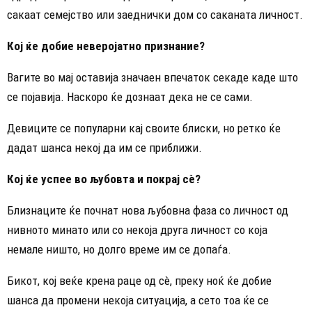
сакаат семејство или заеднички дом со саканата личност.
Кој ќе добие неверојатно признание?
Вагите во мај оставија значаен впечаток секаде каде што
се појавија. Наскоро ќе дознаат дека не се сами.
Девиците се популарни кај своите блиски, но ретко ќе
дадат шанса некој да им се приближи.
Кој ќе успее во љубовта и покрај сè?
Близнаците ќе почнат нова љубовна фаза со личност од
нивното минато или со некоја друга личност со која
немале ништо, но долго време им се допаѓа.
Бикот, кој веќе крена раце од сè, преку ноќ ќе добие
шанса да промени некоја ситуација, а сето тоа ќе се