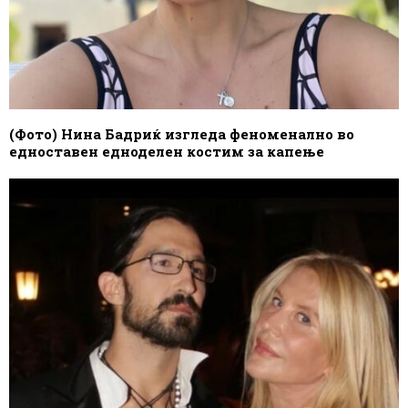
(Фото) Нина Бадриќ изгледа феноменално во
едноставен едноделен костим за капење