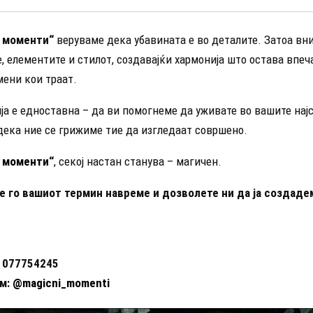
 моменти“
веруваме дека убавината е во деталите. Затоа вн
, елементите и стилот, создавајќи хармонија што остава впеч
мени кои траат.
ја е едноставна – да ви помогнеме да уживате во вашите нај
дека ние се грижиме тие да изгледаат совршено.
 моменти
“
, секој настан станува – магичен.
е го вашиот термин навреме и дозволете ни да ја создаде
 077754245
м:
@magicni_momenti