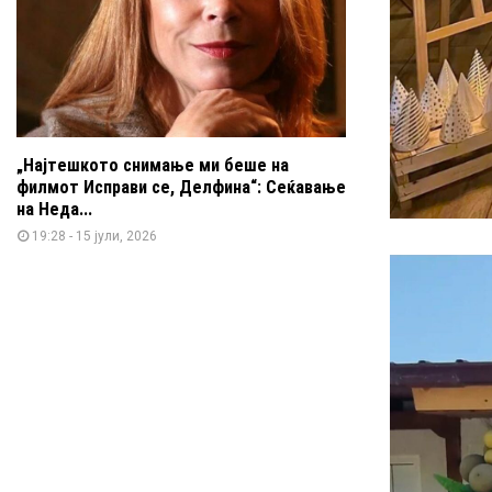
„Најтешкото снимање ми беше на
филмот Исправи се, Делфина“: Сеќавање
на Неда...
19:28 - 15 јули, 2026