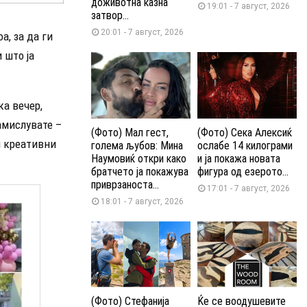
доживотна казна
19:01 - 7 август, 2026
затвор...
20:01 - 7 август, 2026
а, за да ги
 што ја
ка вечер,
амислувате –
(Фото) Мал гест,
(Фото) Сека Алексиќ
и креативни
голема љубов: Мина
ослабе 14 килограми
Наумовиќ откри како
и ја покажа новата
братчето ја покажува
фигура од езерото...
приврзаноста...
17:01 - 7 август, 2026
18:01 - 7 август, 2026
(Фото) Стефанија
Ќе се воодушевите