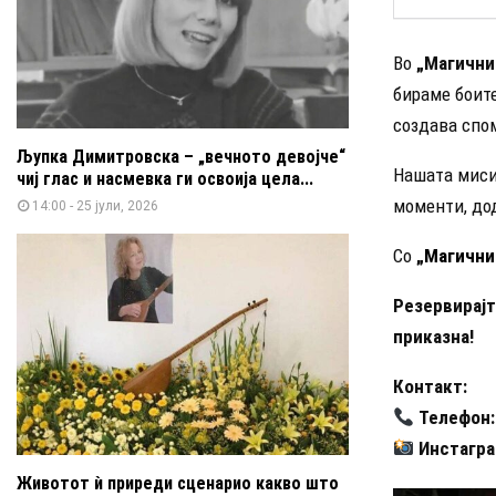
Во
„Магични
бираме боите
создава спо
Љупка Димитровска – „вечното девојче“
Нашата миси
чиј глас и насмевка ги освоија цела...
моменти, до
14:00 - 25 јули, 2026
Со
„
Магични
Резервирајт
приказна!
Контакт:
Телефон:
Инстагра
Животот ѝ приреди сценарио какво што