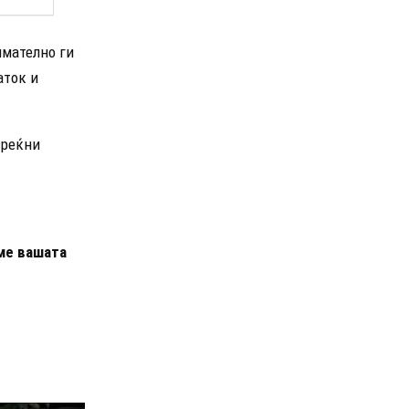
имателно ги
аток и
среќни
ме вашата