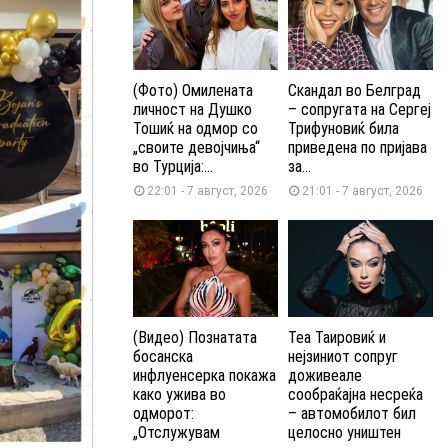
(Фото) Омилената
Скандал во Белград
личност на Душко
– сопругата на Сергеј
Тошиќ на одмор со
Трифуновиќ била
„своите девојчиња“
приведена по пријава
во Турција:...
за...
22:01 - 7 август, 2026
21:01 - 7 август, 2026
(Видео) Познатата
Теа Таировиќ и
босанска
нејзиниот сопруг
инфлуенсерка покажа
доживеале
како ужива во
сообраќајна несреќа
одморот:
– автомобилот бил
„Отслужувам
целосно уништен