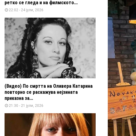
ретко се гледа и на филмското...
22:02 - 24 јули, 2026
(Видео) По смртта на Оливера Катарина
повторно се раскажува нејзината
приказна за...
21:30 - 21 јули, 2026