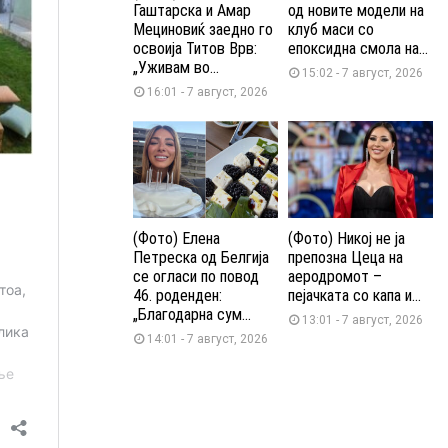
Гаштарска и Амар
од новите модели на
Мециновиќ заедно го
клуб маси со
освоија Титов Врв:
епоксидна смола на...
„Уживам во...
15:02 - 7 август, 2026
16:01 - 7 август, 2026
(Фото) Елена
(Фото) Никој не ја
Петреска од Белгија
препозна Цеца на
се огласи по повод
аеродромот –
46. роденден:
пејачката со капа и...
„Благодарна сум...
13:01 - 7 август, 2026
14:01 - 7 август, 2026