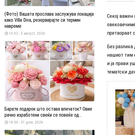
(Фото) Вашата прослава заслужува локација
Секој важен 
како Villa Diva, резервирајте си термин
овековечим
навреме
претвораат с
16:02 - 5 август, 2026
Без разлика 
нашиот тим с
и ја прави у
тематски дек
Барате подарок што остава впечаток? Овие
рачно изработени свеќи се повеќе од...
18:30 - 31 јули, 2026