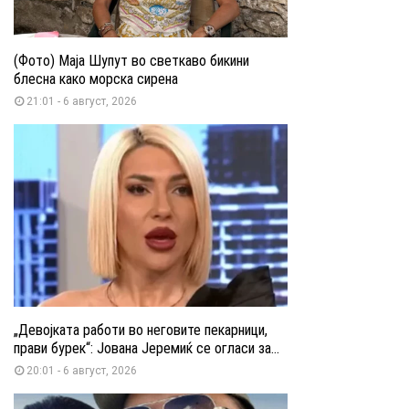
(Фото) Маја Шупут во светкаво бикини
блесна како морска сирена
21:01 - 6 август, 2026
„Девојката работи во неговите пекарници,
прави бурек“: Јована Јеремиќ се огласи за...
20:01 - 6 август, 2026