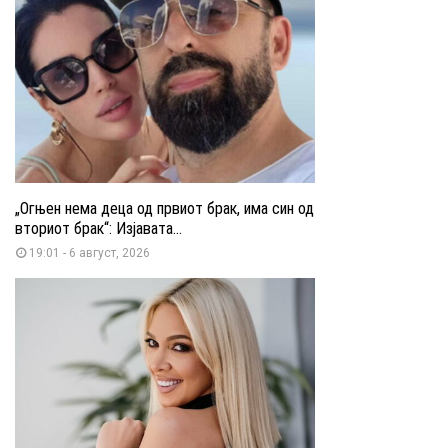
„Огњен нема деца од првиот брак, има син од
вториот брак“: Изјавата...
19:01 - 6 август, 2026