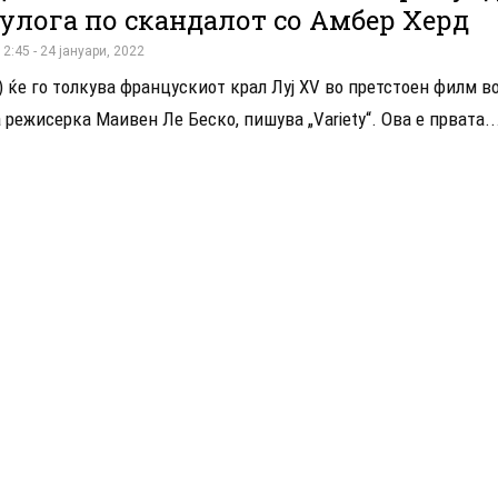
улога по скандалот со Амбер Херд
12:45 - 24 јануари, 2022
 ќе го толкува францускиот крал Луј XV во претстоен филм во
режисерка Маивен Ле Беско, пишува „Variety“. Ова е првата..