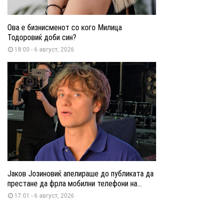
Ова е бизнисменот со кого Милица
Тодоровиќ доби син?
18:00 - 6 август, 2026
Јаков Јозиновиќ апелираше до публиката да
престане да фрла мобилни телефони на...
17:01 - 6 август, 2026