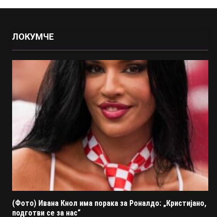
ЛОКУМЧЕ
(Фото) Ивана Кнол има порака за Роналдо: „Кристијано,
подготви се за нас“