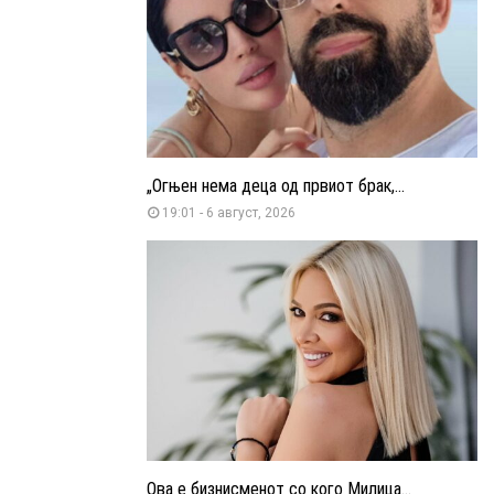
„Огњен нема деца од првиот брак,...
19:01 - 6 август, 2026
Ова е бизнисменот со кого Милица...