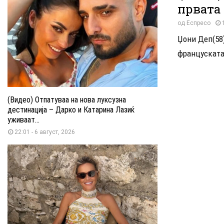
првата 
од
Еспресо
Џони Деп(58)
француската 
(Видео) Отпатуваа на нова луксузна
дестинација – Дарко и Катарина Лазиќ
уживаат...
22:01 - 6 август, 2026