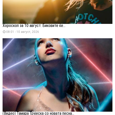
Хороскоп за 10 август: Биковите ќе...
08:01 - 10 август, 2026
(Видео) Тамара Грујеска со новата песна...