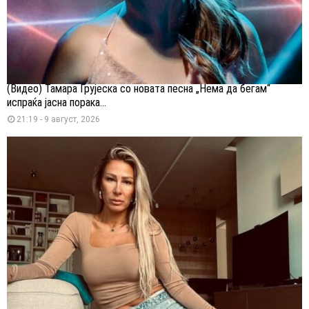
(Видео) Тамара Грујеска со новата песна „Нема да бегам“
испраќа јасна порака...
21:19 - 9 август, 2026