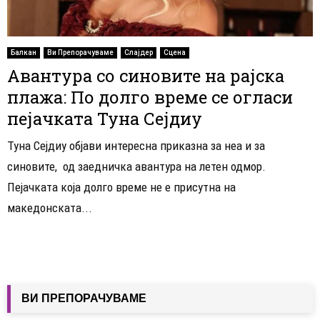
Балкан
Ви Препорачуваме
Слајдер
Сцена
Авантура со синовите на рајска
плажа: По долго време се огласи
пејачката Туна Сејдиу
Туна Сејдиу објави интересна приказна за неа и за
синовите, од заедничка авантура на летен одмор.
Пејачката која долго време не е присутна на
македонската...
ВИ ПРЕПОРАЧУВАМЕ