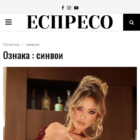
Facebook
Instagram
Youtube
PRIMARY
MENU
Почетна
синвои
Ознака : синвои