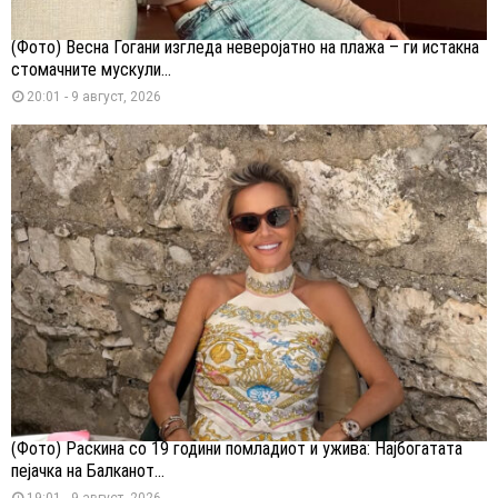
(Фото) Весна Ѓогани изгледа неверојатно на плажа – ги истакна
стомачните мускули...
20:01 - 9 август, 2026
(Фото) Раскина со 19 години помладиот и ужива: Најбогатата
пејачка на Балканот...
19:01 - 9 август, 2026