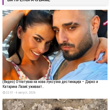
(Видео) Отпатуваа на нова луксузна дестинација – Дарко и
Катарина Лазиќ уживаат...
22:01 - 6 август, 2026