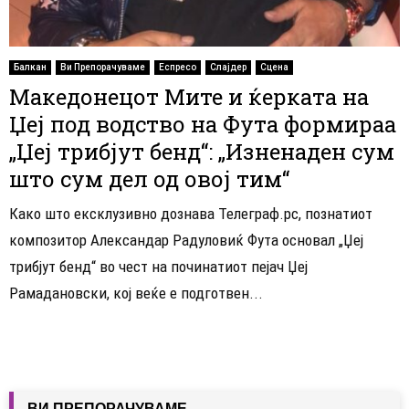
Балкан
Ви Препорачуваме
Еспресо
Слајдер
Сцена
Македонецот Мите и ќерката на
Џеј под водство на Фута формираа
„Џеј трибјут бенд“: „Изненаден сум
што сум дел од овој тим“
Како што ексклузивно дознава Телеграф.рс, познатиот
композитор Александар Радуловиќ Фута основал „Џеј
трибјут бенд“ во чест на починатиот пејач Џеј
Рамадановски, кој веќе е подготвен...
ВИ ПРЕПОРАЧУВАМЕ