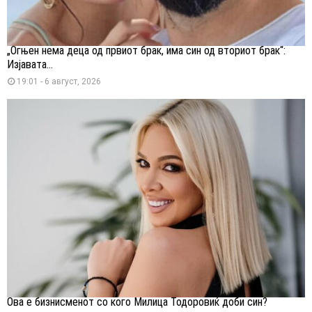
„Огњен нема деца од првиот брак, има син од вториот брак“:
Изјавата...
19:01 - 6 август, 2026
Ова е бизнисменот со кого Милица Тодоровиќ доби син?