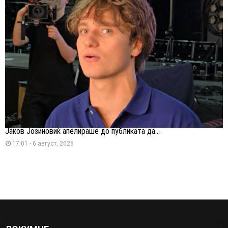
Јаков Јозиновиќ апелираше до публиката да...
17:01 - 6 август, 2026