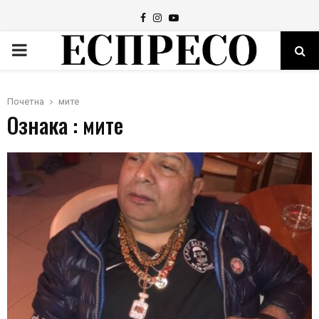
Facebook
Instagram
Youtube
PRIMARY
MENU
Почетна
мите
Ознака : мите