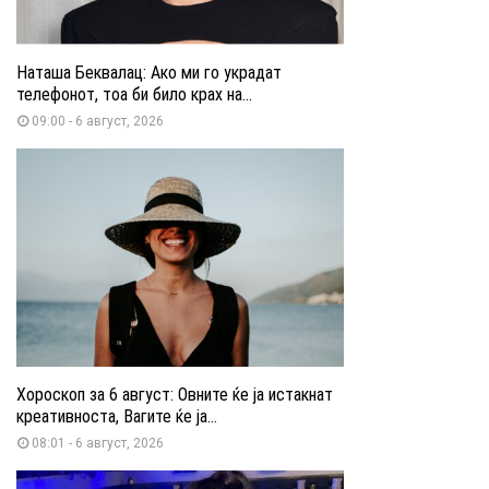
Наташа Беквалац: Ако ми го украдат
телефонот, тоа би било крах на...
09:00 - 6 август, 2026
Хороскоп за 6 август: Овните ќе ја истакнат
креативноста, Вагите ќе ја...
08:01 - 6 август, 2026