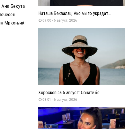
а Ана Бекута
Наташа Беквалац: Ако ми го украдат...
почесен
09:00 - 6 август, 2026
тин Мркоњиќ-
Хороскоп за 6 август: Овните ќе...
08:01 - 6 август, 2026