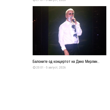
Балоните од концертот на Дино Мерлин...
20:01 - 5 август, 2026