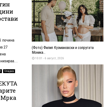
тин
дини
остави
ќ почина
на 27
(Фото) Филип Кузмановски и сопругата
Моника...
дена
10:01 - 6 август, 2026
низираа...
П
Слајдер
ЕКУТА
арите
а Мрка