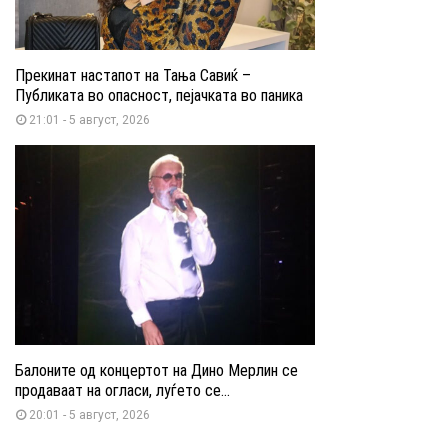
Прекинат настапот на Тања Савиќ –
Публиката во опасност, пејачката во паника
21:01 - 5 август, 2026
Балоните од концертот на Дино Мерлин се
продаваат на огласи, луѓето се...
20:01 - 5 август, 2026