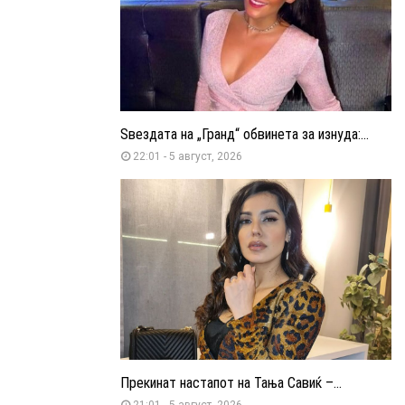
Ѕвездата на „Гранд“ обвинета за изнуда:...
22:01 - 5 август, 2026
Прекинат настапот на Тања Савиќ –...
21:01 - 5 август, 2026