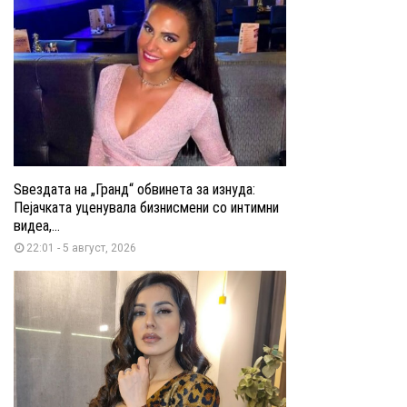
Ѕвездата на „Гранд“ обвинета за изнуда:
Пејачката уценувала бизнисмени со интимни
видеа,...
22:01 - 5 август, 2026