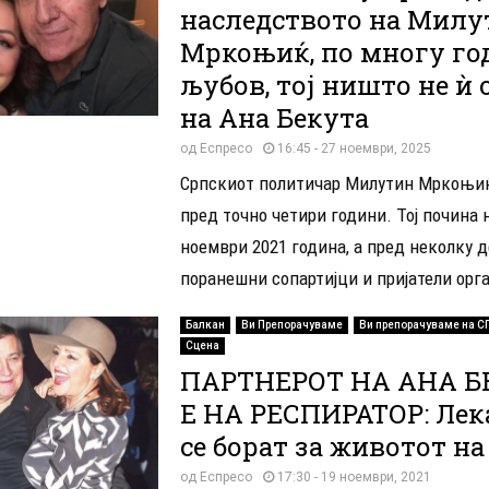
наследството на Милу
Мркоњиќ, по многу го
љубов, тој ништо не ѝ 
на Ана Бекута
од
Еспресо
16:45 - 27 ноември, 2025
Српскиот политичар Милутин Мркоњи
пред точно четири години. Тој почина 
ноември 2021 година, а пред неколку 
поранешни сопартијци и пријатели орга
Балкан
Ви Препорачуваме
Ви препорачуваме на С
Сцена
ПАРТНЕРОТ НА АНА Б
Е НА РЕСПИРАТОР: Лек
се борат за животот н
од
Еспресо
17:30 - 19 ноември, 2021