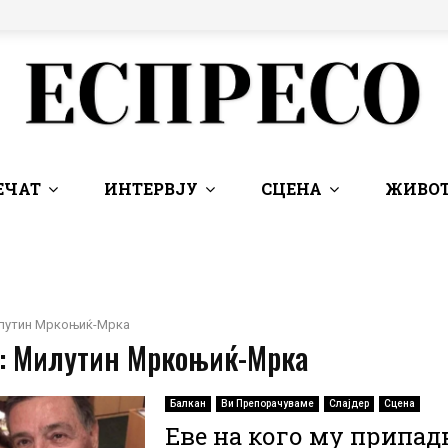
ЕЧАТ
ИНТЕРВЈУ
СЦЕНА
ЖИВОТ
лутин Мркоњиќ-Мрка
 : Милутин Мркоњиќ-Мрка
Балкан
Ви Препорачуваме
Слајдер
Сцена
Еве на кого му припад