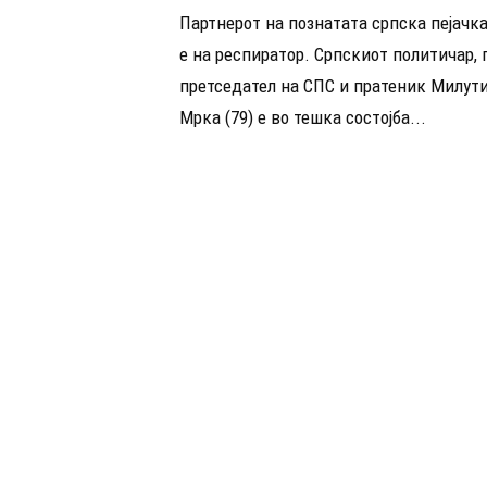
Партнерот на познатата српска пејачк
е на респиратор. Српскиот политичар, 
претседател на СПС и пратеник Милу
Мрка (79) е во тешка состојба...