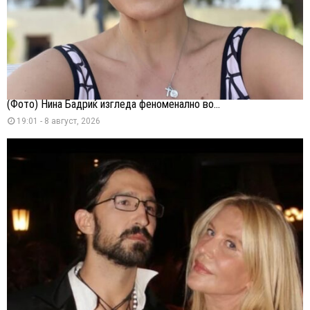
(Фото) Нина Бадриќ изгледа феноменално во...
19:01 - 8 август, 2026