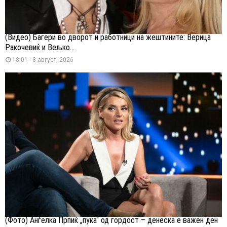
(Видео) Багери во дворот и работници на жештините: Верица
Ракочевиќ и Вељко...
18:01 - 8 август, 2026
(Фото) Анѓелка Прпиќ „пука“ од гордост – денеска е важен ден