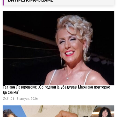
ВИ ПРЕПОРАЧУВАМЕ
Татјана Лазаревска: „Со години ја убедував Маријана повторно
да снима“
21:01 - 8 август, 2026