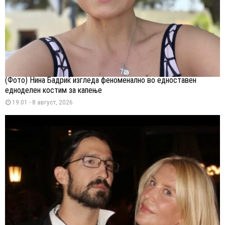
(Фото) Нина Бадриќ изгледа феноменално во едноставен
едноделен костим за капење
19:01 - 8 август, 2026