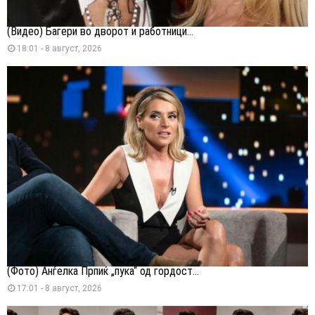
(Видео) Багери во дворот и работници...
18:01 - 8 август, 2026
(Фото) Анѓелка Прпиќ „пука“ од гордост...
17:01 - 8 август, 2026