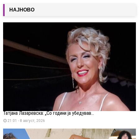
НАЈНОВО
Татјана Лазаревска: „Со години ја убедував...
21:01 - 8 август, 2026