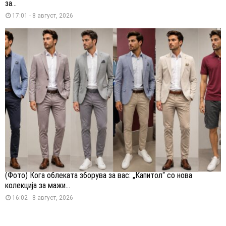
за...
17:01 - 8 август, 2026
(Фото) Кога облеката зборува за вас: „Капитол“ со нова
колекција за мажи...
16:02 - 8 август, 2026