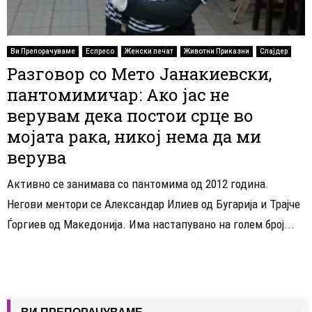
Ви Препорачуваме
Еспресо
Женски печат
Животни Приказни
Слајдер
Разговор со Мето Јанакиевски,
пантомимичар: Ако јас не
верувам дека постои срце во
мојата рака, никој нема да ми
верува
Активно се занимава со пантомима од 2012 година.
Негови ментори се Александар Илиев од Бугарија и Трајче
Ѓоргиев од Македонија. Има настапувано на голем број...