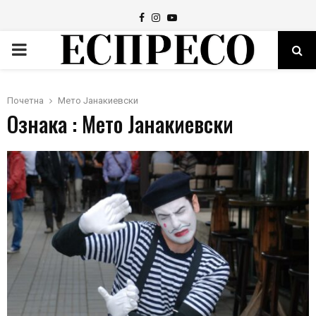
Facebook
Instagram
Youtube
PRIMARY
MENU
Почетна
Мето Јанакиевски
Ознака : Мето Јанакиевски