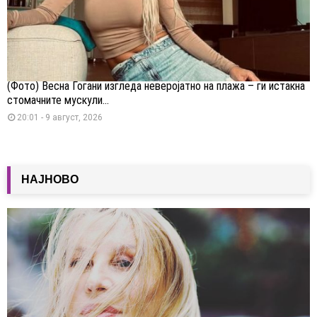
(Фото) Весна Ѓогани изгледа неверојатно на плажа – ги истакна
стомачните мускули...
20:01 - 9 август, 2026
НАЈНОВО