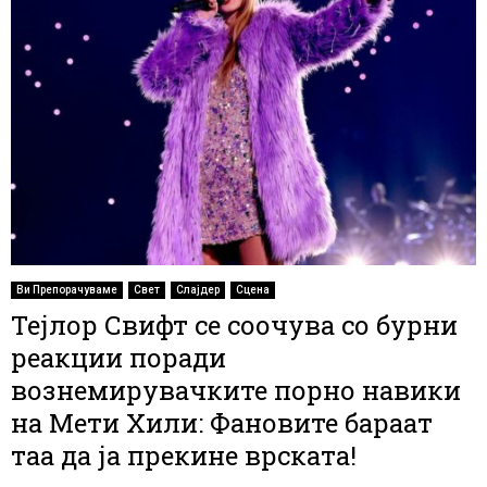
Ви Препорачуваме
Свет
Слајдер
Сцена
Тејлор Свифт се соочува со бурни
реакции поради
вознемирувачките порно навики
на Мети Хили: Фановите бараат
таа да ја прекине врската!