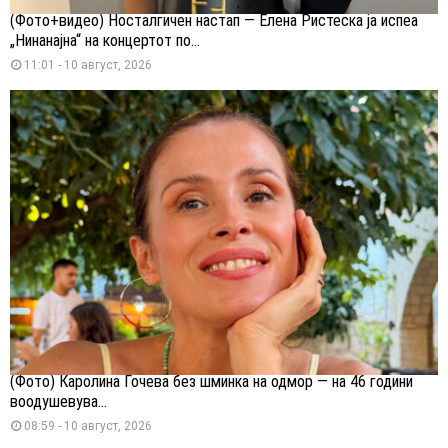
(Фото+видео) Носталгичен настап — Елена Ристеска ја испеа
„Нинанајна“ на концертот по...
11:01 - 10 август, 2026
(Фото) Каролина Гочева без шминка на одмор — на 46 години
воодушевува...
08:59 - 10 август, 2026