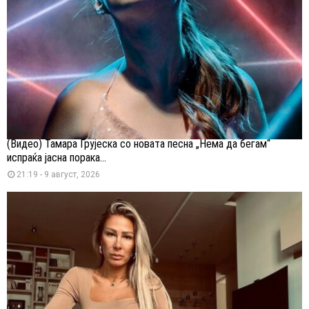
(Видео) Тамара Грујеска со новата песна „Нема да бегам“
испраќа јасна порака...
21:19 - 9 август, 2026