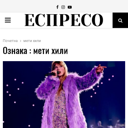
Facebook
Instagram
Youtube
PRIMARY
MENU
Почетна
мети хили
Ознака : мети хили