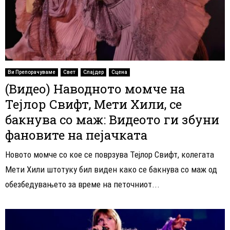
Ви Препорачуваме
Свет
Слајдер
Сцена
(Видео) Наводното момче на
Тејлор Свифт, Мети Хили, се
бакнува со маж: Видеото ги збуни
фановите на пејачката
Новото момче со кое се поврзува Тејлор Свифт, колегата
Мети Хили штотуку бил виден како се бакнува со маж од
обезбедувањето за време на петочниот...