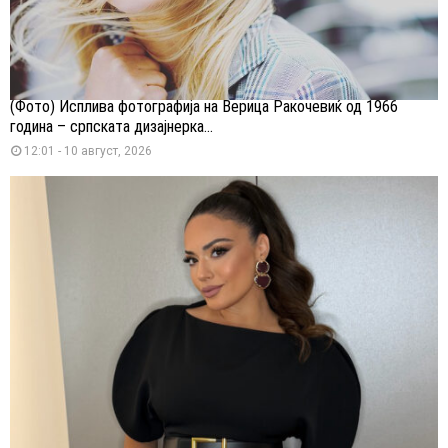
(Фото) Исплива фотографија на Верица Ракочевиќ од 1966
година – српската дизајнерка...
12:01 - 10 август, 2026