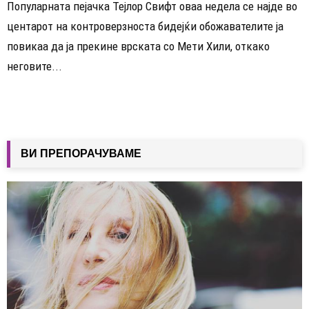
Популарната пејачка Тејлор Свифт оваа недела се најде во
центарот на контроверзноста бидејќи обожавателите ја
повикаа да ја прекине врската со Мети Хили, откако
неговите...
ВИ ПРЕПОРАЧУВАМЕ