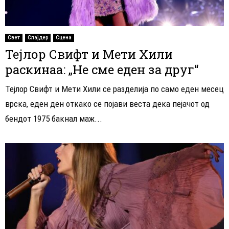
Свет
Слајдер
Сцена
Тејлор Свифт и Мети Хили
раскинаа: „Не сме еден за друг“
Тејлор Свифт и Мети Хили се разделија по само еден месец
врска, еден ден откако се појави веста дека пејачот од
бендот 1975 бакнал маж...