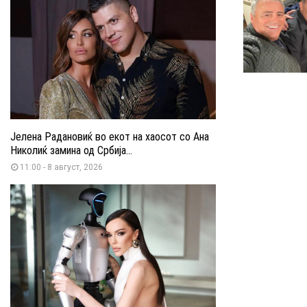
Јелена Радановиќ во екот на хаосот со Ана
Николиќ замина од Србија...
11:00 - 8 август, 2026