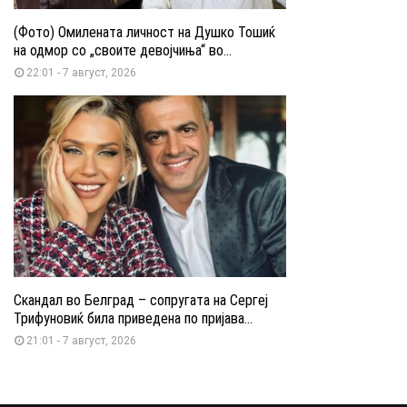
(Фото) Омилената личност на Душко Тошиќ
на одмор со „своите девојчиња“ во...
22:01 - 7 август, 2026
Скандал во Белград – сопругата на Сергеј
Трифуновиќ била приведена по пријава...
21:01 - 7 август, 2026