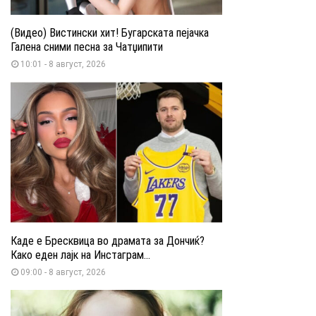
(Видео) Вистински хит! Бугарската пејачка
Галена сними песна за Чатџипити
10:01 - 8 август, 2026
Каде е Бресквица во драмата за Дончиќ?
Како еден лајк на Инстаграм...
09:00 - 8 август, 2026