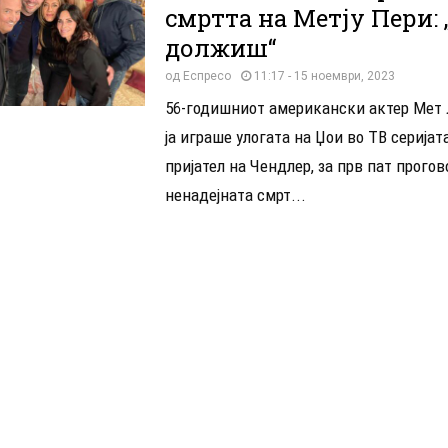
смртта на Метју Пери:
должиш“
од
Еспресо
11:17 - 15 ноември, 2023
56-годишниот американски актер Мет Л
ја играше улогата на Џои во ТВ серијата
пријател на Чендлер, за прв пат прогов
ненадејната смрт...