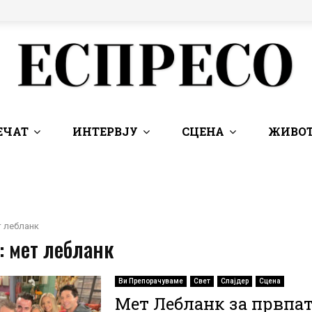
ЕЧАТ
ИНТЕРВЈУ
СЦЕНА
ЖИВОТ
 лебланк
: мет лебланк
Ви Препорачуваме
Свет
Слајдер
Сцена
Мет Лебланк за првпат