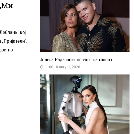
 „Ми
ебланк, кој
 „Пријатели“,
ори по
Јелена Радановиќ во екот на хаосот...
11:00 - 8 август, 2026