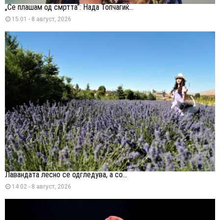
„Се плашам од смртта“: Нада Топчагиќ...
15:01 - 8 август, 2026
Лавандата лесно се одгледува, а со...
14:02 - 8 август, 2026