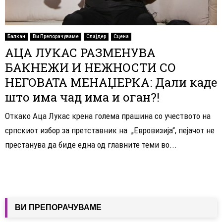
Балкан
Ви Препорачуваме
Слајдер
Сцена
АЦА ЛУКАС РАЗМЕНУВА
БАКНЕЖИ И НЕЖНОСТИ СО
НЕГОВАТА МЕНАЏЕРКА: Дали каде
што има чад има и оган?!
Откако Аца Лукас крена голема прашина со учеството на
српскиот избор за претставник на „Евровизија“, пејачот не
престанува да биде една од главните теми во...
ВИ ПРЕПОРАЧУВАМЕ