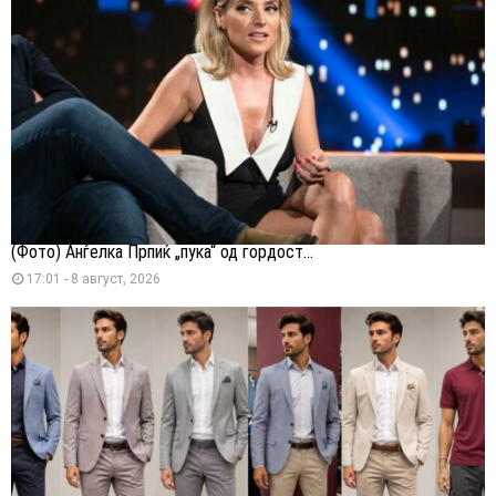
(Фото) Анѓелка Прпиќ „пука“ од гордост...
17:01 - 8 август, 2026