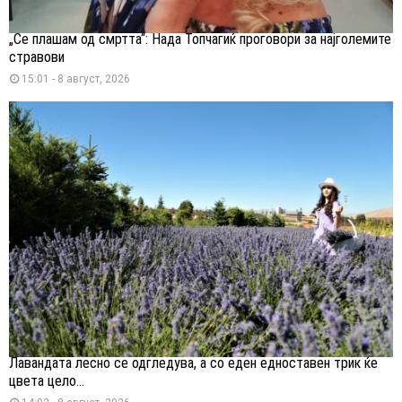
„Се плашам од смртта“: Нада Топчагиќ проговори за најголемите
стравови
15:01 - 8 август, 2026
Лавандата лесно се одгледува, а со еден едноставен трик ќе
цвета цело...