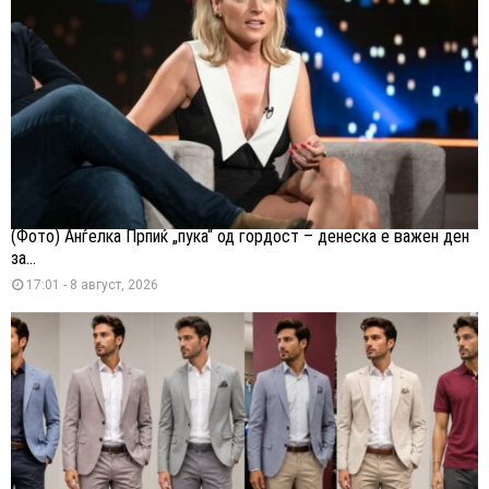
(Фото) Анѓелка Прпиќ „пука“ од гордост – денеска е важен ден
за...
17:01 - 8 август, 2026