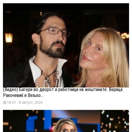
(Видео) Багери во дворот и работници на жештините: Верица
Ракочевиќ и Вељко...
18:01 - 8 август, 2026