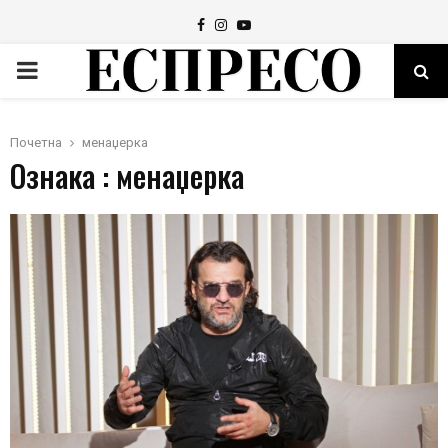
Facebook
Instagram
Youtube
PRIMARY
MENU
Почетна
менаџерка
Ознака : менаџерка