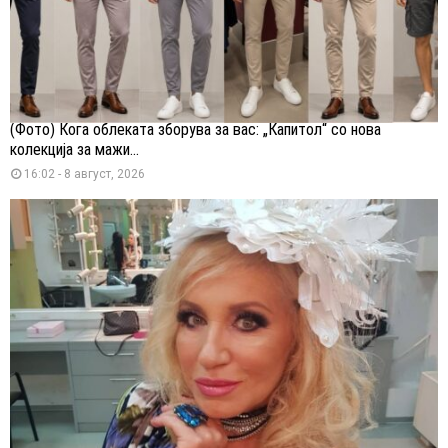
(Фото) Кога облеката зборува за вас: „Капитол“ со нова
колекција за мажи...
16:02 - 8 август, 2026