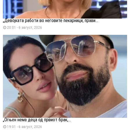
„Девојката работи во неговите пекарници, прави...
20:01 - 6 август, 2026
„Огњен нема деца од првиот брак,...
19:01 - 6 август, 2026