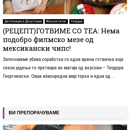
Дестинации и Дегустации
Женски печат
Слајдер
(РЕЦЕПТ)ГОТВИМЕ СО ТЕА: Нема
подобро филмско мезе од
мексикански чипс!
Започнавме убава соработка со една врвна готвачка која
секое јадење го претвара во магија од вкусови – Теодора
Георгиевска. Оваа извонредна мајсторка и една од...
ВИ ПРЕПОРАЧУВАМЕ