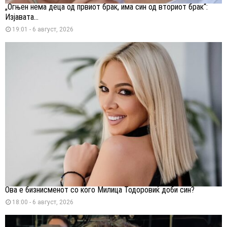
„Огњен нема деца од првиот брак, има син од вториот брак“:
Изјавата...
19:01 - 6 август, 2026
Ова е бизнисменот со кого Милица Тодоровиќ доби син?
18:00 - 6 август, 2026