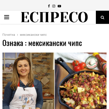
Facebook
Instagram
Youtube
PRIMARY
MENU
Почетна
мексикански чипс
Ознака : мексикански чипс