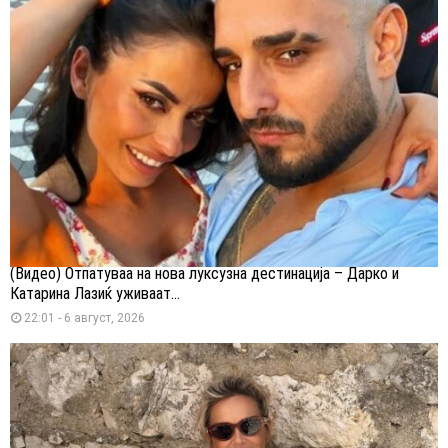
(Видео) Отпатуваа на нова луксузна дестинација – Дарко и
Катарина Лазиќ уживаат...
22:01 - 6 август, 2026