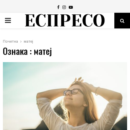
Facebook
Instagram
Youtube
PRIMARY
MENU
Почетна
матеј
Ознака : матеј