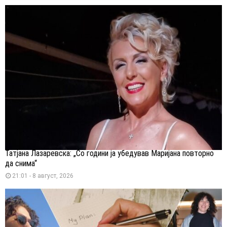
Татјана Лазаревска: „Со години ја убедував Маријана повторно
да снима“
21:01 - 8 август, 2026