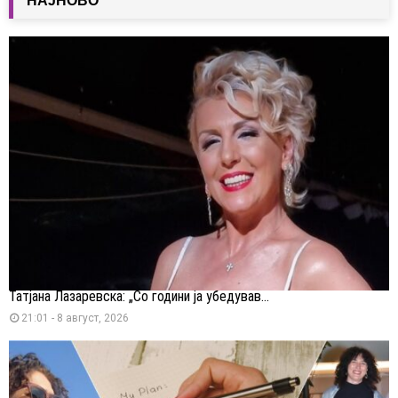
НАЈНОВО
Татјана Лазаревска: „Со години ја убедував...
21:01 - 8 август, 2026