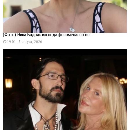
(Фото) Нина Бадриќ изгледа феноменално во...
19:01 - 8 август, 2026