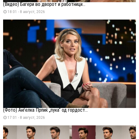
(Видео) Багери во дворот и работници...
18:01 - 8 август, 2026
(Фото) Анѓелка Прпиќ „пука“ од гордост...
17:01 - 8 август, 2026