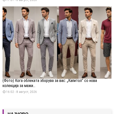
(Фото) Кога облеката зборува за вас: „Капитол“ со нова
колекција за мажи...
16:02 - 8 август, 2026