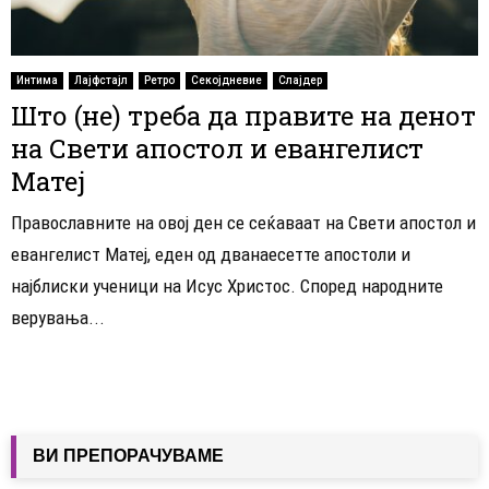
Интима
Лајфстајл
Ретро
Секојдневие
Слајдер
Што (не) треба да правите на денот
на Свети апостол и евангелист
Матеј
Православните на овој ден се сеќаваат на Свети апостол и
евангелист Матеј, еден од дванаесетте апостоли и
најблиски ученици на Исус Христос. Според народните
верувања...
ВИ ПРЕПОРАЧУВАМЕ