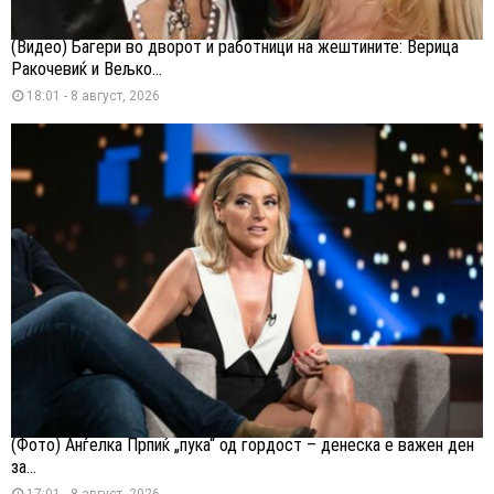
(Видео) Багери во дворот и работници на жештините: Верица
Ракочевиќ и Вељко...
18:01 - 8 август, 2026
(Фото) Анѓелка Прпиќ „пука“ од гордост – денеска е важен ден
за...
17:01 - 8 август, 2026