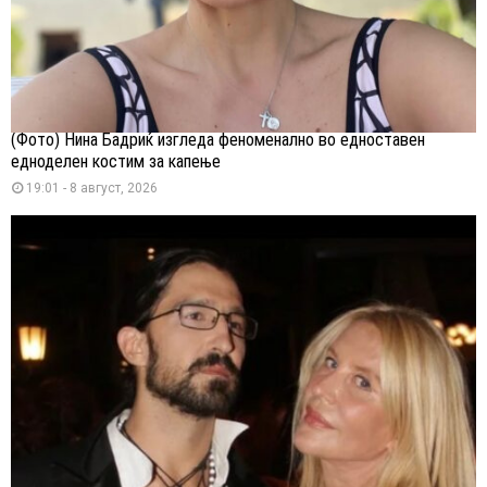
(Фото) Нина Бадриќ изгледа феноменално во едноставен
едноделен костим за капење
19:01 - 8 август, 2026