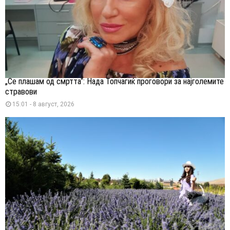
„Се плашам од смртта“: Нада Топчагиќ проговори за најголемите
стравови
15:01 - 8 август, 2026