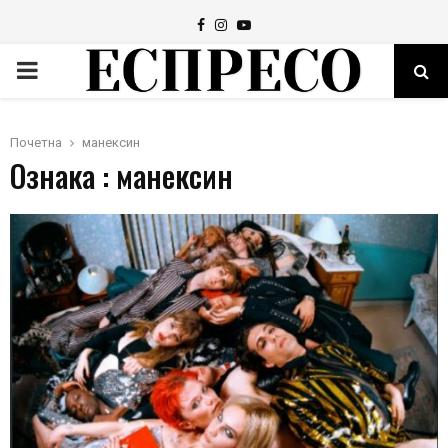
Facebook
Instagram
Youtube
PRIMARY
MENU
Почетна
манексин
Ознака : манексин