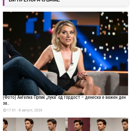
(Фото) Анѓелка Прпиќ „пука“ од гордост – денеска е важен ден
за...
17:01 - 8 август, 2026