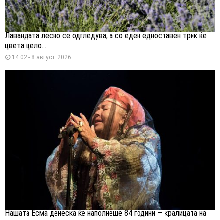
Лавандата лесно се одгледува, а со еден едноставен трик ќе
цвета цело...
14:02 - 8 август, 2026
Нашата Есма денеска ќе наполнеше 84 години — кралицата на