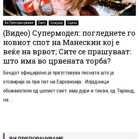
Ви Препорачуваме
Свет
Слајдер
Сцена
(Видео) Супермодел: погледнете го
новиот спот на Манескин кој е
веќе на врвот; Сите се прашуваат:
што има во црвената торба?
Бендот официјално ја претставува песната што ја
отсвирија за прв пат на Евровизија. Илјадници
обожаватели од целиот свет: има дури и такви, од Тајланд,
на...
ВИ ПРЕПОРАЧУВАМЕ