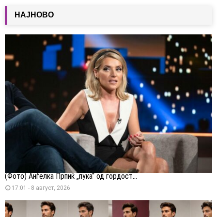
НАЈНОВО
(Фото) Анѓелка Прпиќ „пука“ од гордост...
17:01 - 8 август, 2026