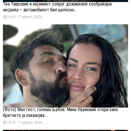
Теа Таировиќ и нејзиниот сопруг доживеале сообраќајна
несреќа – автомобилот бил целосно...
19:01 - 7 август, 2026
(Фото) Мал гест, голема љубов: Мина Наумовиќ откри како
братчето ја покажува...
18:01 - 7 август, 2026