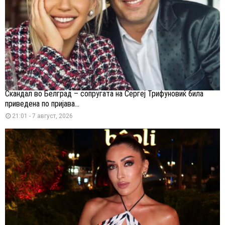
Скандал во Белград – сопругата на Сергеј Трифуновиќ била
приведена по пријава...
21:01 - 7 август, 2026