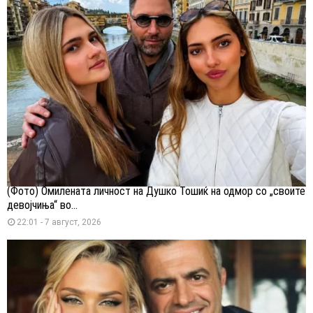
(Фото) Омилената личност на Душко Тошиќ на одмор со „своите
девојчиња“ во...
22:01 - 7 август, 2026