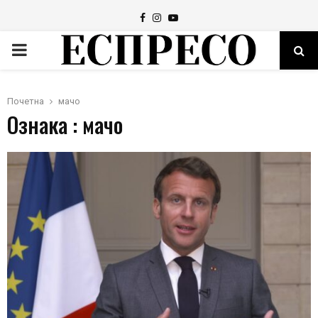
Facebook
Instagram
Youtube
PRIMARY
MENU
Почетна
мачо
Ознака : мачо