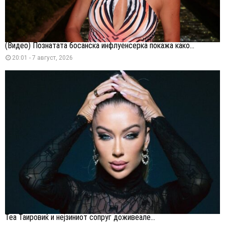
(Видео) Познатата босанска инфлуенсерка покажа како...
20:01 - 7 август, 2026
Теа Таировиќ и нејзиниот сопруг доживеале...