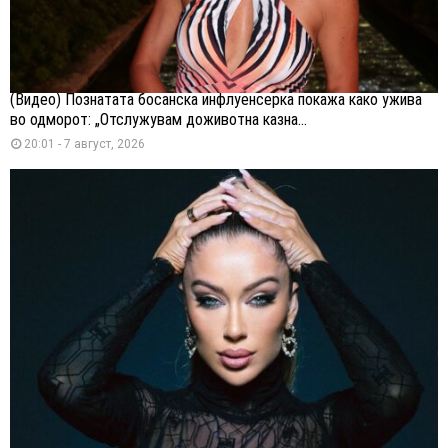
(Видео) Познатата босанска инфлуенсерка покажа како ужива
во одморот: „Отслужувам доживотна казна...
20:01 - 7 август, 2026