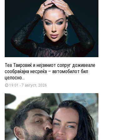
Теа Таировиќ и нејзиниот сопруг доживеале
сообраќајна несреќа – автомобилот бил
целосно...
19:01 - 7 август, 2026