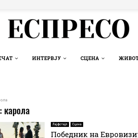
ЕЧАТ
ИНТЕРВЈУ
СЦЕНА
ЖИВОТ
рола
: карола
Лајфстајл
Сцена
Победник на Евровизиј