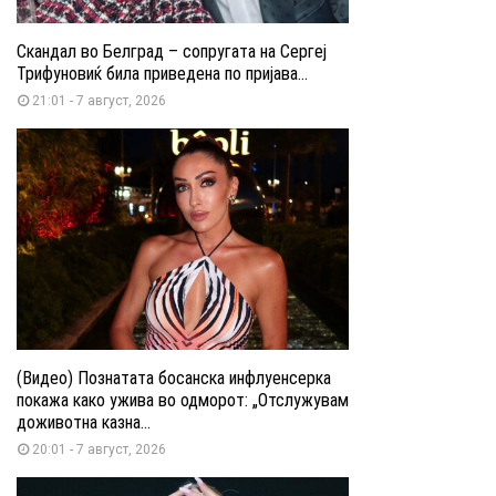
Скандал во Белград – сопругата на Сергеј
Трифуновиќ била приведена по пријава...
21:01 - 7 август, 2026
(Видео) Познатата босанска инфлуенсерка
покажа како ужива во одморот: „Отслужувам
доживотна казна...
20:01 - 7 август, 2026