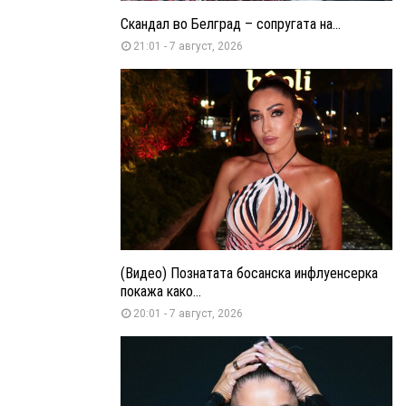
Скандал во Белград – сопругата на...
21:01 - 7 август, 2026
(Видео) Познатата босанска инфлуенсерка
покажа како...
20:01 - 7 август, 2026