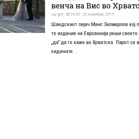
венча на Вис во Хрват
од
Igor
18:00 - 25 ноември, 2019
Шведскиот пејач Манс Зелмерлов кој п
то издание на Евровизија реши своето
„да“ да го каже во Хрватска. Парот се 
ѕидините...