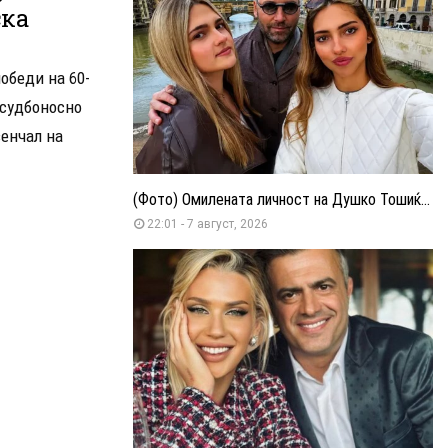
ска
обеди на 60-
 судбоносно
венчал на
(Фото) Омилената личност на Душко Тошиќ...
22:01 - 7 август, 2026