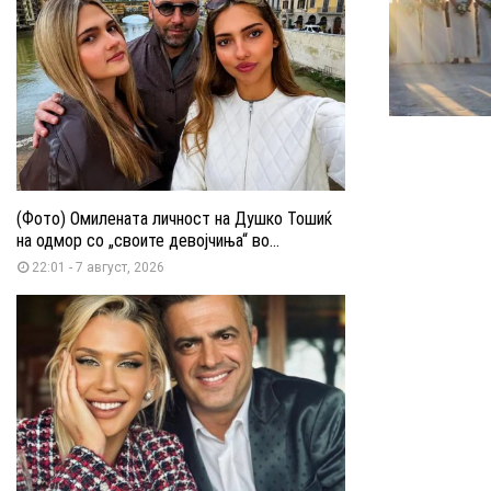
(Фото) Омилената личност на Душко Тошиќ
на одмор со „своите девојчиња“ во...
22:01 - 7 август, 2026