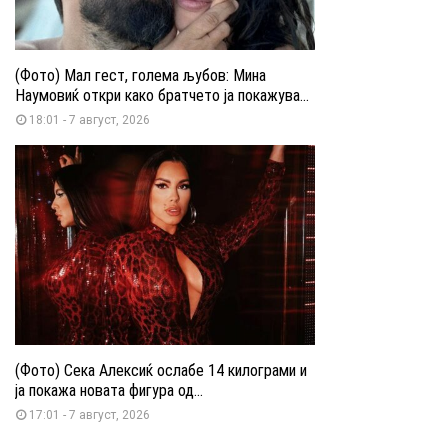
(Фото) Мал гест, голема љубов: Мина
Наумовиќ откри како братчето ја покажува...
18:01 - 7 август, 2026
(Фото) Сека Алексиќ ослабе 14 килограми и
ја покажа новата фигура од...
17:01 - 7 август, 2026