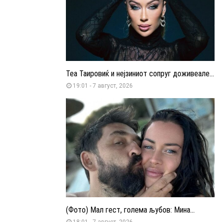
Теа Таировиќ и нејзиниот сопруг доживеале...
19:01 - 7 август, 2026
(Фото) Мал гест, голема љубов: Мина...
18:01 - 7 август, 2026