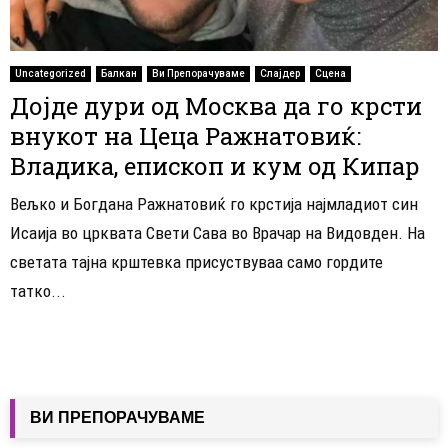
Uncategorized
Балкан
Ви Препорачуваме
Слајдер
Сцена
Дојде дури од Москва да го крсти
внукот на Цеца Ражнатовиќ:
Владика, епископ и кум од Кипар
Вељко и Богдана Ражнатовиќ го крстија најмладиот син
Исаија во црквата Свети Сава во Врачар на Видовден. На
светата тајна крштевка присуствуваа само гордите
татко...
ВИ ПРЕПОРАЧУВАМЕ