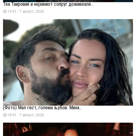
Теа Таировиќ и нејзиниот сопруг доживеале...
19:01 - 7 август, 2026
(Фото) Мал гест, голема љубов: Мина...
18:01 - 7 август, 2026