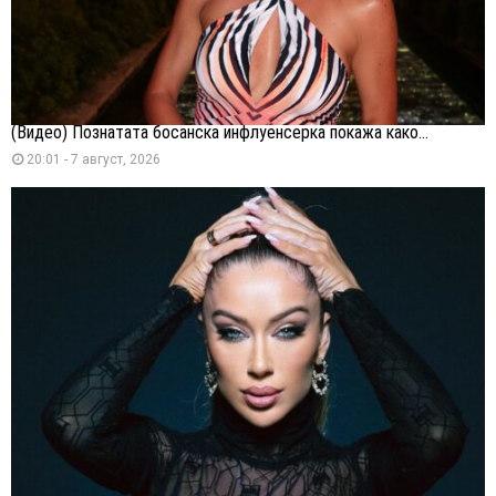
(Видео) Познатата босанска инфлуенсерка покажа како...
20:01 - 7 август, 2026