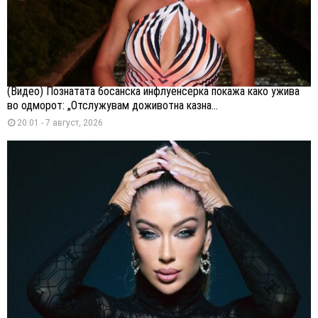
(Видео) Познатата босанска инфлуенсерка покажа како ужива
во одморот: „Отслужувам доживотна казна...
20:01 - 7 август, 2026