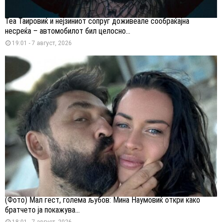
Теа Таировиќ и нејзиниот сопруг доживеале сообраќајна
несреќа – автомобилот бил целосно...
19:01 - 7 август, 2026
(Фото) Мал гест, голема љубов: Мина Наумовиќ откри како
братчето ја покажува...
18:01 - 7 август, 2026