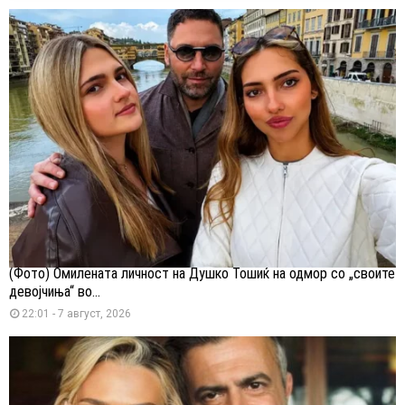
(Фото) Омилената личност на Душко Тошиќ на одмор со „своите
девојчиња“ во...
22:01 - 7 август, 2026