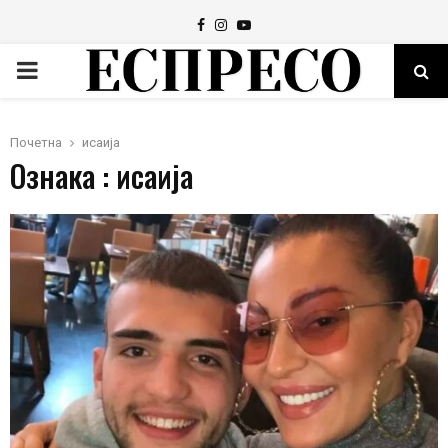
Facebook
Instagram
Youtube
PRIMARY
MENU
Почетна
исаија
Ознака : исаија