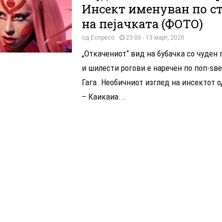
Инсект именуван по с
на пејачката (ФОТО)
од
Еспресо
23:00 - 13 март, 2020
„Откачениот“ вид на бубачка со чуден 
и шилести рогови е наречен по поп-ѕв
Гага. Необичниот изглед на инсектот 
– Каикаиа...