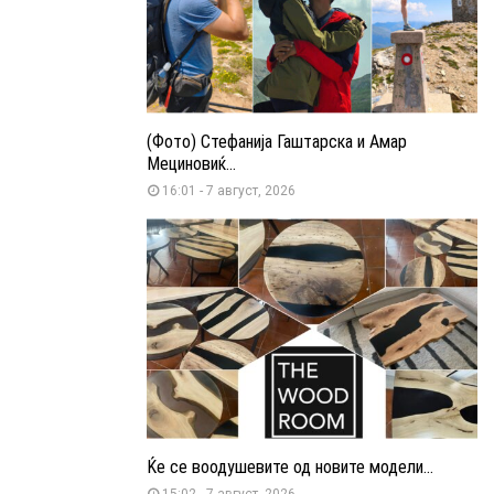
(Фото) Стефанија Гаштарска и Амар
Мециновиќ...
16:01 - 7 август, 2026
Ќе се воодушевите од новите модели...
15:02 - 7 август, 2026