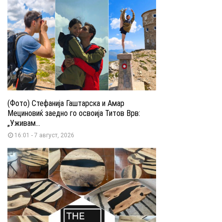
(Фото) Стефанија Гаштарска и Амар
Мециновиќ заедно го освоија Титов Врв:
„Уживам...
16:01 - 7 август, 2026