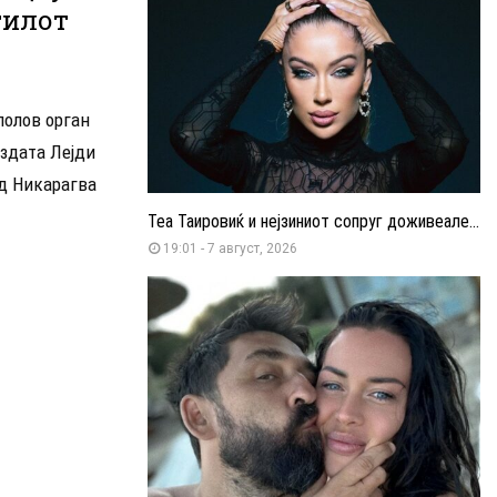
тилот
полов орган
ездата Лејди
од Никарагва
Теа Таировиќ и нејзиниот сопруг доживеале...
19:01 - 7 август, 2026