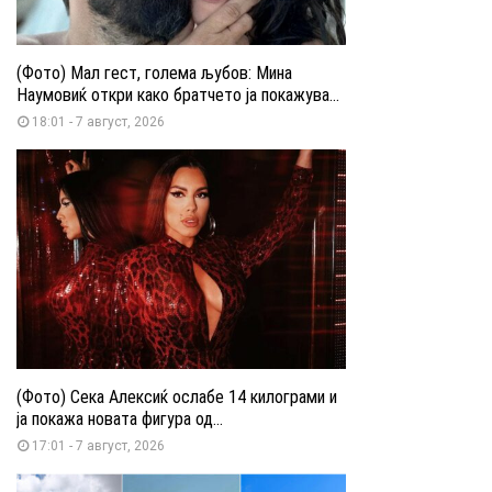
(Фото) Мал гест, голема љубов: Мина
Наумовиќ откри како братчето ја покажува...
18:01 - 7 август, 2026
(Фото) Сека Алексиќ ослабе 14 килограми и
ја покажа новата фигура од...
17:01 - 7 август, 2026