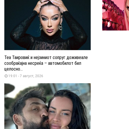
Теа Таировиќ и нејзиниот сопруг доживеале
сообраќајна несреќа – автомобилот бил
целосно...
19:01 - 7 август, 2026