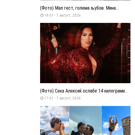
(Фото) Мал гест, голема љубов: Мина...
18:01 - 7 август, 2026
(Фото) Сека Алексиќ ослабе 14 килограми...
17:01 - 7 август, 2026