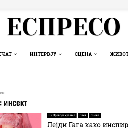
ЕЧАТ
ИНТЕРВЈУ
СЦЕНА
ЖИВОТ
ект
: инсект
Ви Препорачуваме
Свет
Сцена
Лејди Гага како инспир