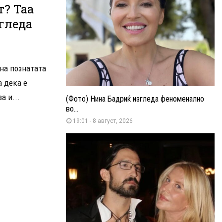
т? Таа
згледа
дна познатата
а дека е
а и...
(Фото) Нина Бадриќ изгледа феноменално
во...
19:01 - 8 август, 2026