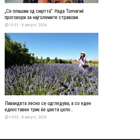
„Се плашам од смртта“: Нада Топчагиќ
проговори за најголемите стравови
15:01 - 8 август, 2026
Лавандата лесно се одгледува, а со еден
едноставен трик ќе цвета цело...
14:02 - 8 август, 2026