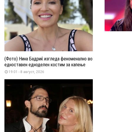
(Фото) Нина Бадриќ изгледа феноменално во
едноставен едноделен костим за капење
19:01 - 8 август, 2026