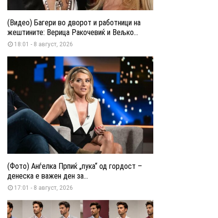
(Видео) Багери во дворот и работници на
жештините: Верица Ракочевиќ и Вељко...
18:01 - 8 август, 2026
(Фото) Анѓелка Прпиќ „пука“ од гордост –
денеска е важен ден за...
17:01 - 8 август, 2026