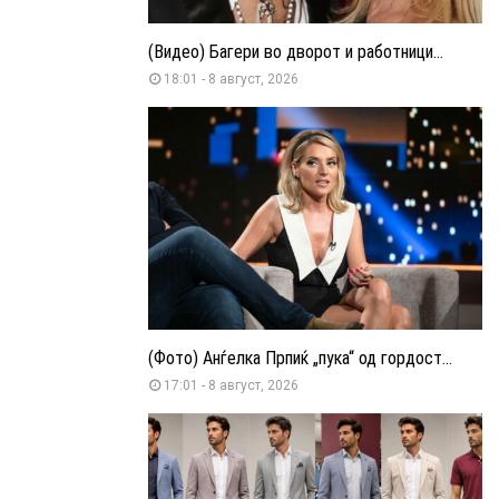
(Видео) Багери во дворот и работници...
18:01 - 8 август, 2026
(Фото) Анѓелка Прпиќ „пука“ од гордост...
17:01 - 8 август, 2026