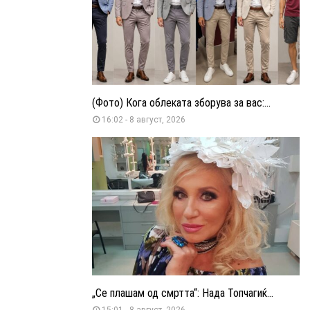
(Фото) Кога облеката зборува за вас:...
16:02 - 8 август, 2026
„Се плашам од смртта“: Нада Топчагиќ...
15:01 - 8 август, 2026