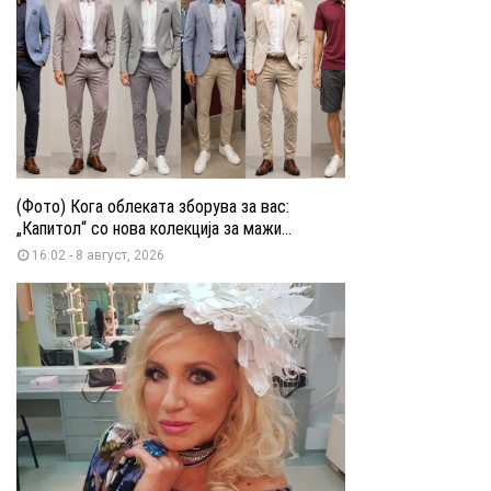
(Фото) Кога облеката зборува за вас:
„Капитол“ со нова колекција за мажи...
16:02 - 8 август, 2026