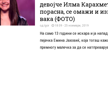
девојче Илма Карахме
порасна, се омажи и и
вака (ФОТО)
од
Igor
18:09 - 25 ноември, 2019
На само 13 години се искара и ја напа
пејачка Емина Јаховиќ, која тогаш каж
премногу малечка за да се натпреварув