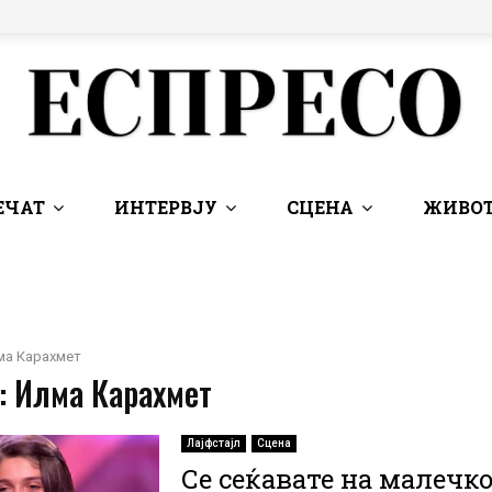
ЕЧАТ
ИНТЕРВЈУ
СЦЕНА
ЖИВОТ
ма Карахмет
: Илма Карахмет
Лајфстајл
Сцена
Се сеќавате на малечк