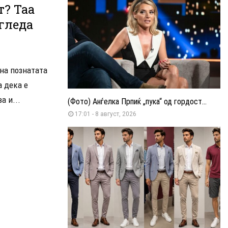
т? Таа
згледа
дна познатата
а дека е
а и...
(Фото) Анѓелка Прпиќ „пука“ од гордост...
17:01 - 8 август, 2026