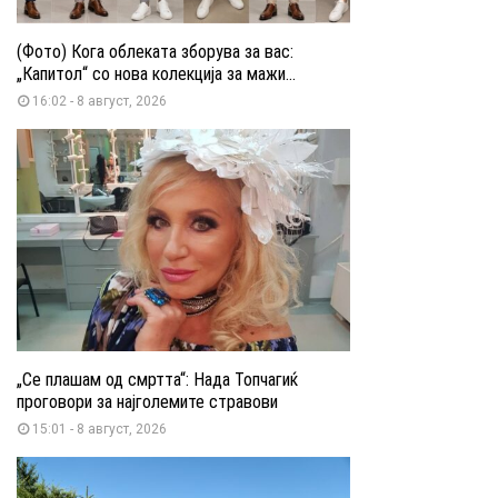
(Фото) Кога облеката зборува за вас:
„Капитол“ со нова колекција за мажи...
16:02 - 8 август, 2026
„Се плашам од смртта“: Нада Топчагиќ
проговори за најголемите стравови
15:01 - 8 август, 2026