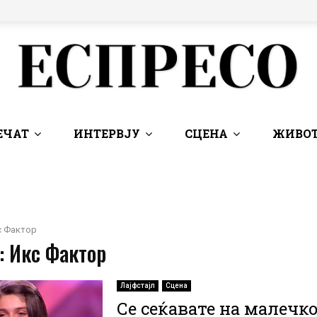
ЕЧАТ
ИНТЕРВЈУ
СЦЕНА
ЖИВОТ
с Фактор
: Икс Фактор
Лајфстајл
Сцена
Се сеќавате на малечк