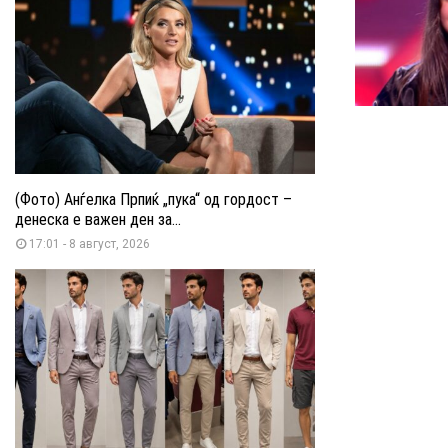
(Фото) Анѓелка Прпиќ „пука“ од гордост –
денеска е важен ден за...
17:01 - 8 август, 2026