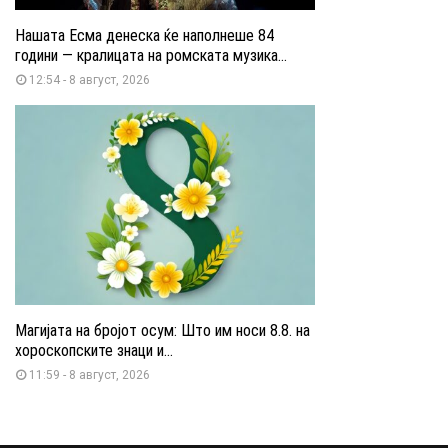
Нашата Есма денеска ќе наполнеше 84
години — кралицата на ромската музика...
12:54 - 8 август, 2026
Магијата на бројот осум: Што им носи 8.8. на
хороскопските знаци и...
11:59 - 8 август, 2026