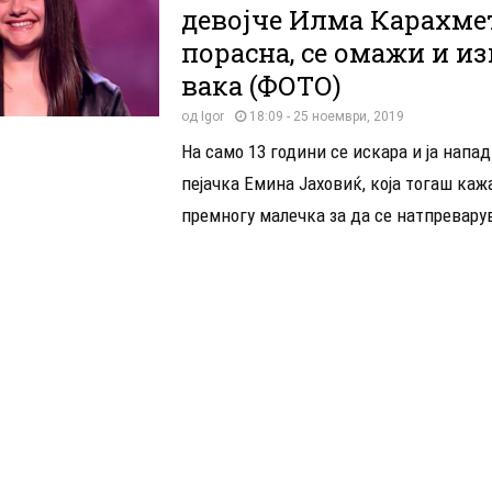
девојче Илма Карахме
порасна, се омажи и и
вака (ФОТО)
од
Igor
18:09 - 25 ноември, 2019
На само 13 години се искара и ја напа
пејачка Емина Јаховиќ, која тогаш каж
премногу малечка за да се натпреварув