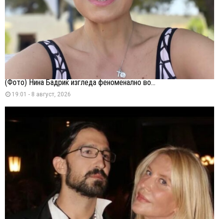
(Фото) Нина Бадриќ изгледа феноменално во...
19:01 - 8 август, 2026