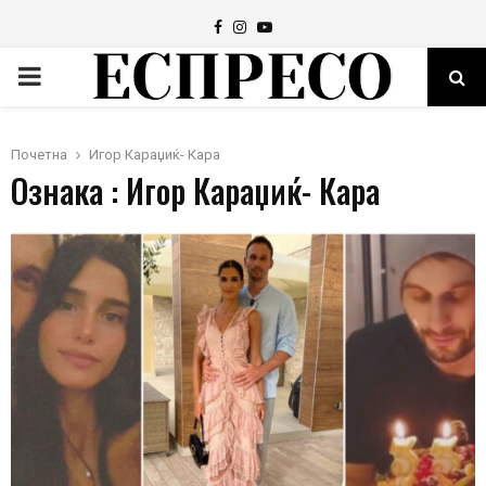
Facebook
Instagram
Youtube
PRIMARY
MENU
Почетна
Игор Караџиќ- Кара
Ознака : Игор Караџиќ- Кара