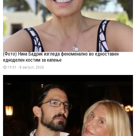
(Фото) Нина Бадриќ изгледа феноменално во едноставен
едноделен костим за капење
19:01 - 8 август, 2026