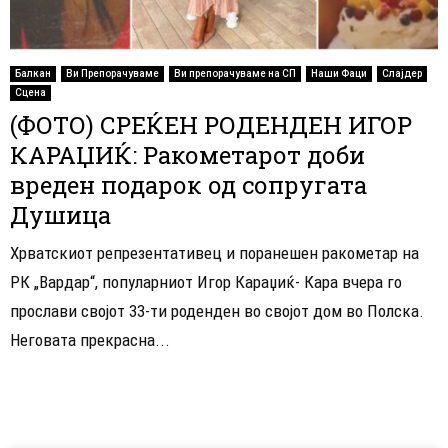
Балкан
Ви Препорачуваме
Ви препорачуваме на СП
Наши Фаци
Слајдер
Сцена
(ФОТО) СРЕЌЕН РОДЕНДЕН ИГОР
КАРАЏИЌ: Ракометарот доби
вреден подарок од сопругата
Душица
Хрватскиот репрезентативец и поранешен ракометар на
РК „Вардар“, популарниот Игор Караџиќ- Кара вчера го
прослави својот 33-ти роденден во својот дом во Полска.
Неговата прекрасна...