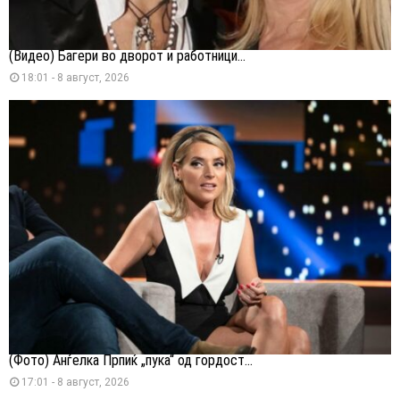
(Видео) Багери во дворот и работници...
18:01 - 8 август, 2026
(Фото) Анѓелка Прпиќ „пука“ од гордост...
17:01 - 8 август, 2026