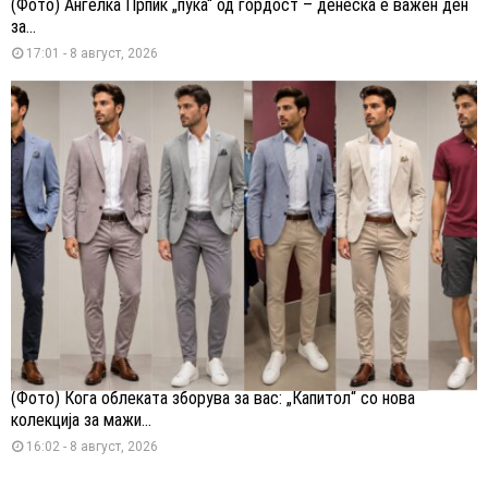
(Фото) Анѓелка Прпиќ „пука“ од гордост – денеска е важен ден
за...
17:01 - 8 август, 2026
(Фото) Кога облеката зборува за вас: „Капитол“ со нова
колекција за мажи...
16:02 - 8 август, 2026