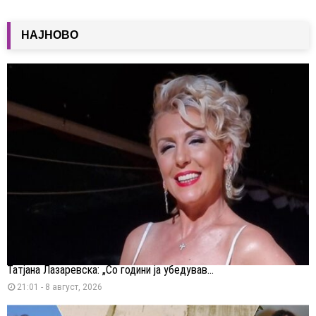
НАЈНОВО
Татјана Лазаревска: „Со години ја убедував...
21:01 - 8 август, 2026