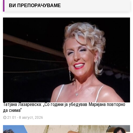
ВИ ПРЕПОРАЧУВАМЕ
Татјана Лазаревска: „Со години ја убедував Маријана повторно
да снима“
21:01 - 8 август, 2026