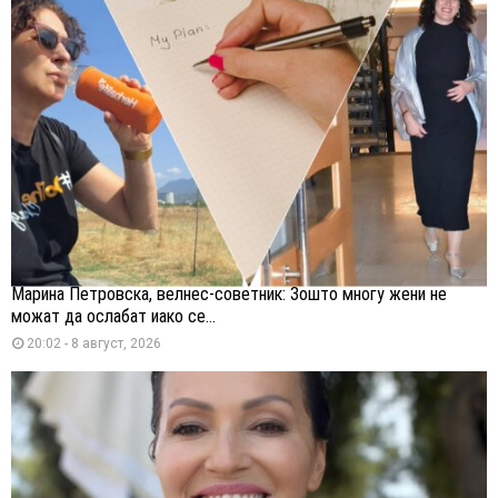
Марина Петровска, велнес-советник: Зошто многу жени не
можат да ослабат иако се...
20:02 - 8 август, 2026