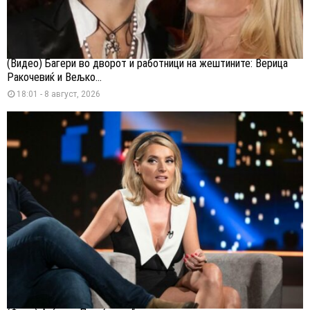
(Видео) Багери во дворот и работници на жештините: Верица
Ракочевиќ и Вељко...
18:01 - 8 август, 2026