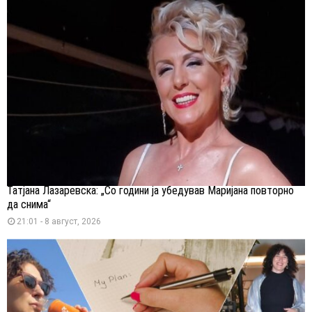
Татјана Лазаревска: „Со години ја убедував Маријана повторно
да снима“
21:01 - 8 август, 2026