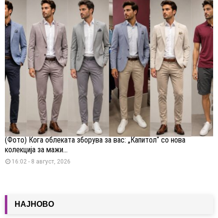
(Фото) Кога облеката зборува за вас: „Капитол“ со нова
колекција за мажи...
16:02 - 8 август, 2026
НАЈНОВО