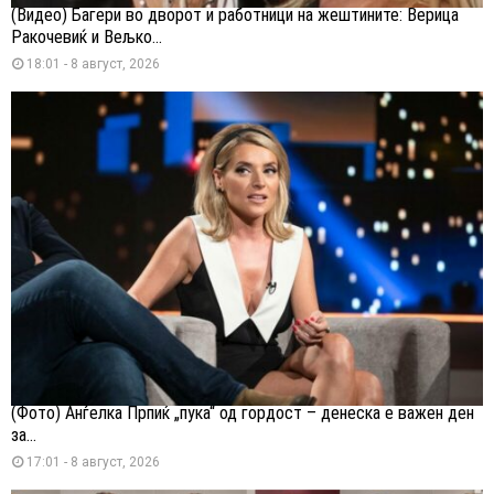
(Видео) Багери во дворот и работници на жештините: Верица
Ракочевиќ и Вељко...
18:01 - 8 август, 2026
(Фото) Анѓелка Прпиќ „пука“ од гордост – денеска е важен ден
за...
17:01 - 8 август, 2026