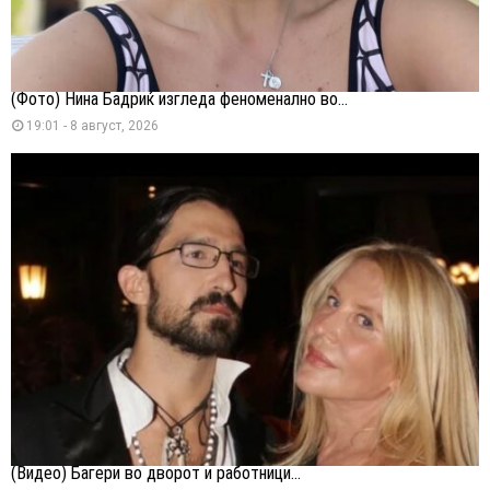
(Фото) Нина Бадриќ изгледа феноменално во...
19:01 - 8 август, 2026
(Видео) Багери во дворот и работници...