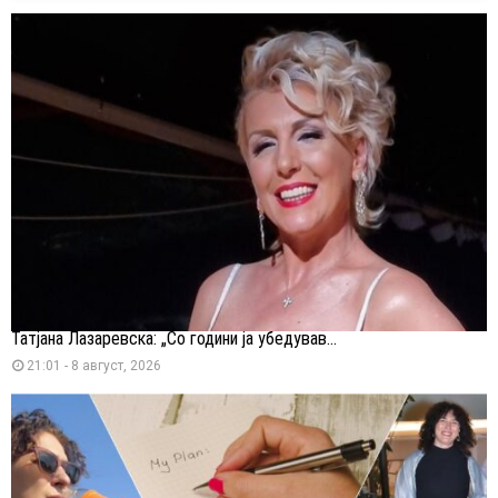
Татјана Лазаревска: „Со години ја убедував...
21:01 - 8 август, 2026