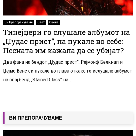
Ви Препорачуваме
Свет
Сцена
Tинејџери го слушале албумот на
„Џудас прист“, па пукале во себе:
Песната им кажала да се убијат?
Два фана на бендот „Џудас прист“, Рејмонф Белкнап и
Џејмс Венс си пукале во глава откако го ислушале албумот
на овој бенд „Stained Class” на...
ВИ ПРЕПОРАЧУВАМЕ