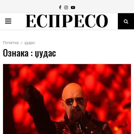
Facebook
Instagram
Youtube
PRIMARY
MENU
Почетна
џудас
Ознака : џудас