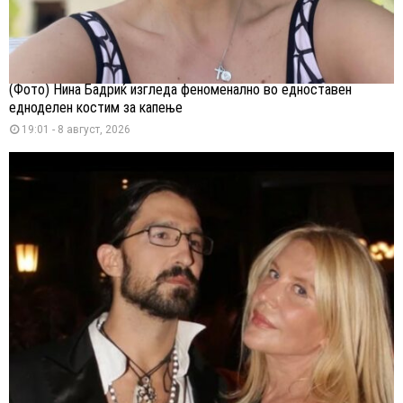
(Фото) Нина Бадриќ изгледа феноменално во едноставен
едноделен костим за капење
19:01 - 8 август, 2026