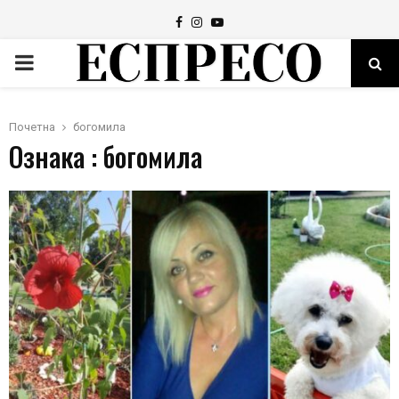
Facebook
Instagram
Youtube
PRIMARY
MENU
Почетна
богомила
Ознака : богомила