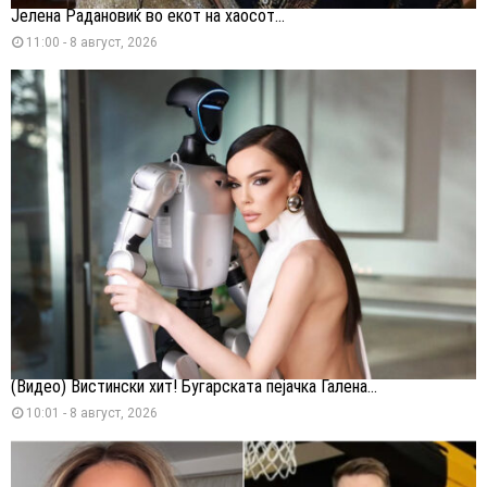
Јелена Радановиќ во екот на хаосот...
11:00 - 8 август, 2026
(Видео) Вистински хит! Бугарската пејачка Галена...
10:01 - 8 август, 2026