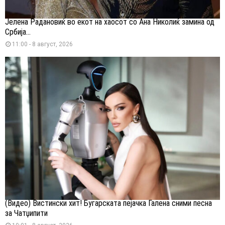
Јелена Радановиќ во екот на хаосот со Ана Николиќ замина од
Србија...
11:00 - 8 август, 2026
(Видео) Вистински хит! Бугарската пејачка Галена сними песна
за Чатџипити