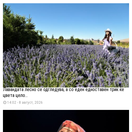
Лавандата лесно се одгледува, а со еден едноставен трик ќе
цвета цело...
14:02 - 8 август, 2026