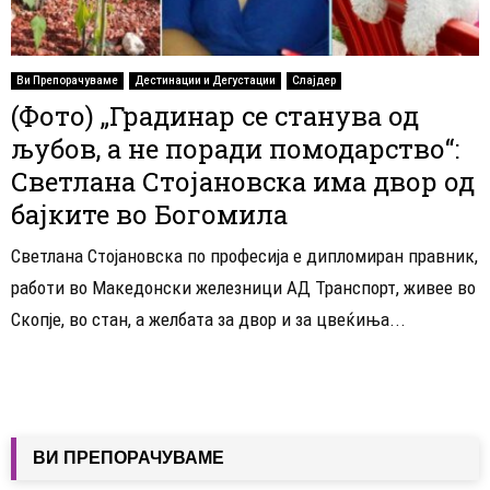
Ви Препорачуваме
Дестинации и Дегустации
Слајдер
(Фото) „Градинар се станува од
љубов, а не поради помодарство“:
Светлана Стојановска има двор од
бајките во Богомила
Светлана Стојановска по професија е дипломиран правник,
работи во Македонски железници АД Транспорт, живее во
Скопје, во стан, а желбата за двор и за цвеќиња...
ВИ ПРЕПОРАЧУВАМЕ