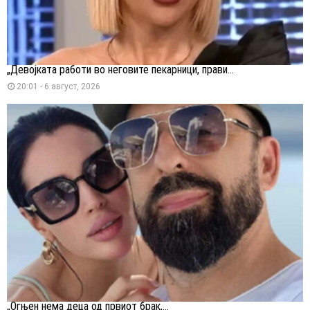
„Девојката работи во неговите пекарници, прави...
20:01 - 6 август, 2026
„Огњен нема деца од првиот брак,...