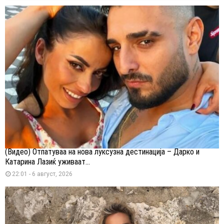
(Видео) Отпатуваа на нова луксузна дестинација – Дарко и
Катарина Лазиќ уживаат...
22:01 - 6 август, 2026