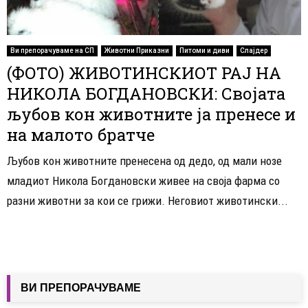
Ви препорачуваме на СП
Животни Приказни
Питоми и диви
Слајдер
(ФОТО) ЖИВОТИНСКИОТ РАЈ НА
НИКОЛА БОГДАНОВСКИ: Својата
љубов кон животните ја пренесе и
на малото братче
Љубов кон животните пренесена од дедо, од мали нозе
младиот Никола Богдановски живее на своја фарма со
разни животни за кои се грижи. Неговиот животински...
ВИ ПРЕПОРАЧУВАМЕ