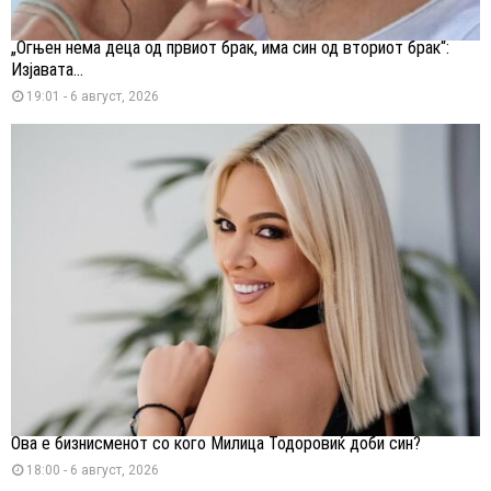
„Огњен нема деца од првиот брак, има син од вториот брак“:
Изјавата...
19:01 - 6 август, 2026
Ова е бизнисменот со кого Милица Тодоровиќ доби син?
18:00 - 6 август, 2026