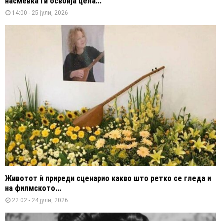
насмевка ги освоија цела...
14:00 - 25 јули, 2026
Животот ѝ приреди сценарио какво што ретко се гледа и
на филмското...
22:02 - 24 јули, 2026