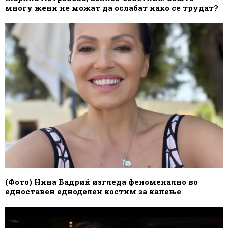
многу жени не можат да ослабат иако се трудат?
(Фото) Нина Бадриќ изгледа феноменално во
едноставен едноделен костим за капење