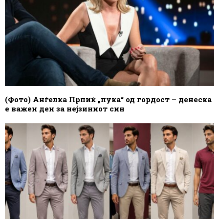
(Фото) Анѓелка Прпиќ „пука“ од гордост – денеска
е важен ден за нејзиниот син