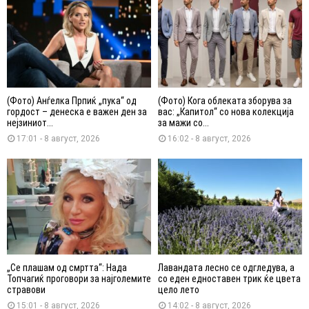
(Фото) Анѓелка Прпиќ „пука“ од
(Фото) Кога облеката зборува за
гордост – денеска е важен ден за
вас: „Капитол“ со нова колекција
нејзиниот...
за мажи со...
17:01 - 8 август, 2026
16:02 - 8 август, 2026
„Се плашам од смртта“: Нада
Лавандата лесно се одгледува, а
Топчагиќ проговори за најголемите
со еден едноставен трик ќе цвета
стравови
цело лето
15:01 - 8 август, 2026
14:02 - 8 август, 2026