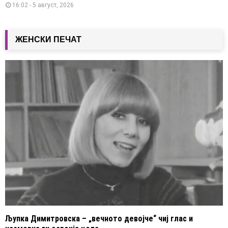
16:02 - 5 август, 2026
ЖЕНСКИ ПЕЧАТ
Љупка Димитровска – „вечното девојче“ чиј глас и