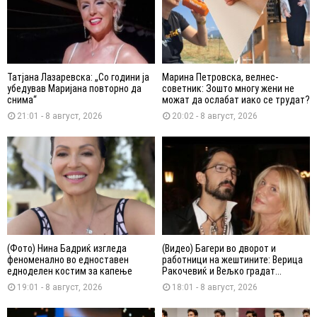
Татјана Лазаревска: „Со години ја
Марина Петровска, велнес-
убедував Маријана повторно да
советник: Зошто многу жени не
снима“
можат да ослабат иако се трудат?
21:01 - 8 август, 2026
20:02 - 8 август, 2026
(Фото) Нина Бадриќ изгледа
(Видео) Багери во дворот и
феноменално во едноставен
работници на жештините: Верица
едноделен костим за капење
Ракочевиќ и Вељко градат...
19:01 - 8 август, 2026
18:01 - 8 август, 2026