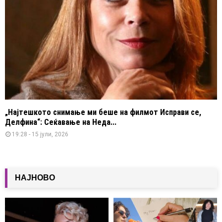
„Најтешкото снимање ми беше на филмот Исправи се,
Делфина“: Сеќавање на Неда...
19:28 - 15 јули, 2026
НАЈНОВО