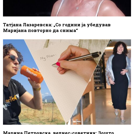
Татјана Лазаревска: „Со години ја убедував
Маријана повторно да снима“
Марина Петровска, велнес-советник: Зошто