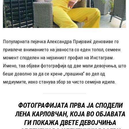
Популарната пејачка Александра Пријовиќ деновиве го
привлече вниманието на јавноста со еден топол, семеен
момент споделен на нејзиниот профил на Инстаграм.
Имено, таа објави фотографија од две мали девојчиња, што
беше доволно за да се крене „прашина“ во дел од
медиумите, иако станува збор за чисто семејна идила.
ФОТОГРАФИЈАТА ПРВА ЈА СПОДЕЛИ
ЛЕНА КАРЛОВЧАН, КОЈА ВО ОБЈАВАТА
ГИ ПОКАЖА ДВЕТЕ ДЕВОЈЧИЊА