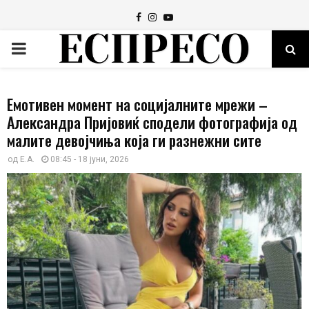
Facebook
Instagram
Youtube
PRIMARY
MENU
Емотивен момент на социјалните мрежи –
Александра Пријовиќ сподели фотографија од
малите девојчиња која ги разнежни сите
од
E.A.
08:45 - 18 јуни, 2026