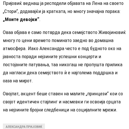
Пријовиќ веднаш ја респодели објавата на Лена на своето
„Стори“, додавајќи ја кратката, но многу значајна порака:
„Моите девојки“
.
Оваа објава е само потврда дека семејството Живојиновиќ
многу го цени времето поминато заедно во домашна
атмосфера. Иако Александра често е под будното око на
јавноста поради нејзините успешни концерти и
постојаните патувања, таа никогаш не пропушта прилика
да нагласи дека семејството ѝ е најголема поддршка и
оаза на мирот.
Овојпат, акцент беше ставен на малите „принцези“ кои со
својот идентичен стајлинг и насмевки ги освоија срцата
на нејзините бројни следбеници на социјалните мрежи.
АЛЕКСАНДРА ПРИЈОВИЌ