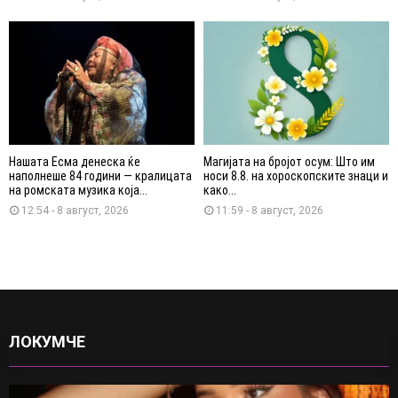
Нашата Есма денеска ќе
Магијата на бројот осум: Што им
наполнеше 84 години — кралицата
носи 8.8. на хороскопските знаци и
на ромската музика која...
како...
12:54 - 8 август, 2026
11:59 - 8 август, 2026
ЛОКУМЧЕ