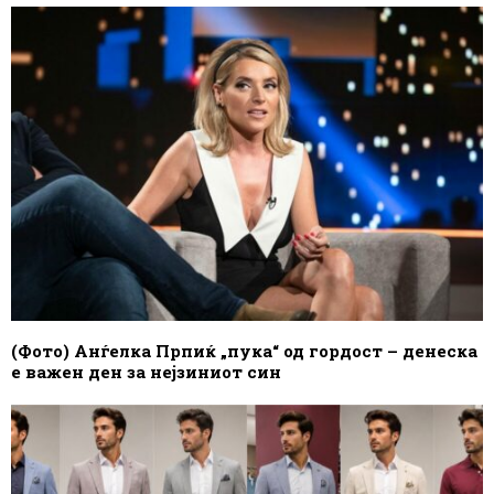
(Фото) Анѓелка Прпиќ „пука“ од гордост – денеска
е важен ден за нејзиниот син