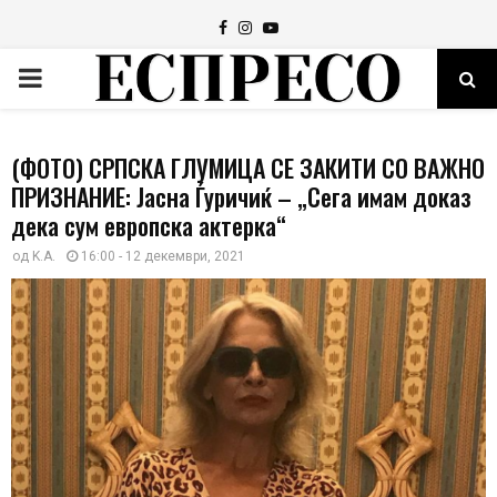
Facebook
Instagram
Youtube
PRIMARY
MENU
(ФОТО) СРПСКА ГЛУМИЦА СЕ ЗАКИТИ СО ВАЖНО
ПРИЗНАНИЕ: Јасна Ѓуричиќ – „Сега имам доказ
дека сум европска актерка“
од
K.A.
16:00 - 12 декември, 2021