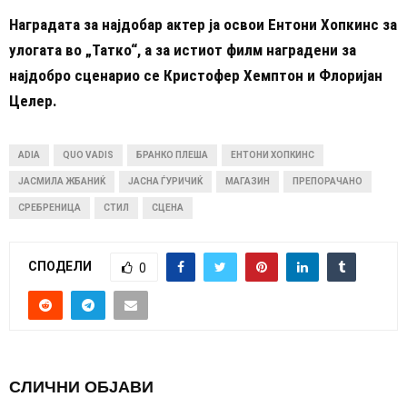
Наградата за најдобар актер ја освои Ентони Хопкинс за
улогата во „Татко“, а за истиот филм наградени за
најдобро сценарио се Кристофер Хемптон и Флоријан
Целер.
ADIA
QUO VADIS
БРАНКО ПЛЕША
ЕНТОНИ ХОПКИНС
ЈАСМИЛА ЖБАНИЌ
ЈАСНА ЃУРИЧИЌ
МАГАЗИН
ПРЕПОРАЧАНО
СРЕБРЕНИЦА
СТИЛ
СЦЕНА
СПОДЕЛИ
0
СЛИЧНИ ОБЈАВИ