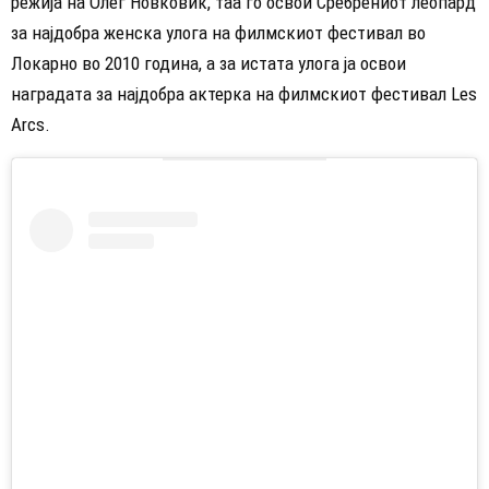
режија на Олег Новковиќ, таа го освои Сребрениот леопард
за најдобра женска улога на филмскиот фестивал во
Локарно во 2010 година, а за истата улога ја освои
наградата за најдобра актерка на филмскиот фестивал Les
Arcs.