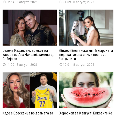
12:54 - 8 август, 2026
11:59 - 8 август, 2026
Јелена Радановиќ во екот на
(Видео) Вистински хит! Бугарската
хаосот со Ана Николиќ замина од
пејачка Галена сними песна за
Србија со...
Чатџипити
11:00 - 8 август, 2026
10:01 - 8 август, 2026
Каде е Бресквица во драмата за
Хороскоп за 8 август: Биковите ќе