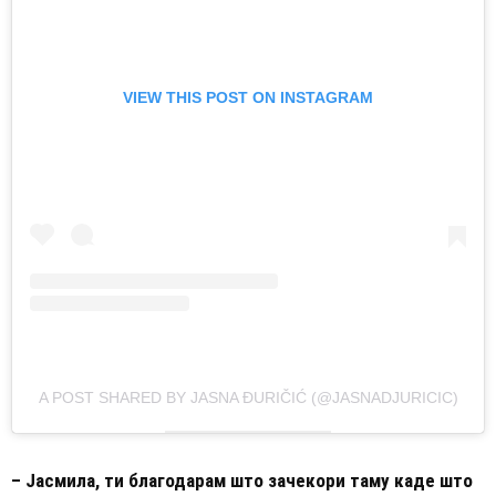
VIEW THIS POST ON INSTAGRAM
A POST SHARED BY JASNA ĐURIČIĆ (@JASNADJURICIC)
– Јасмила, ти благодарам што зачекори таму каде што