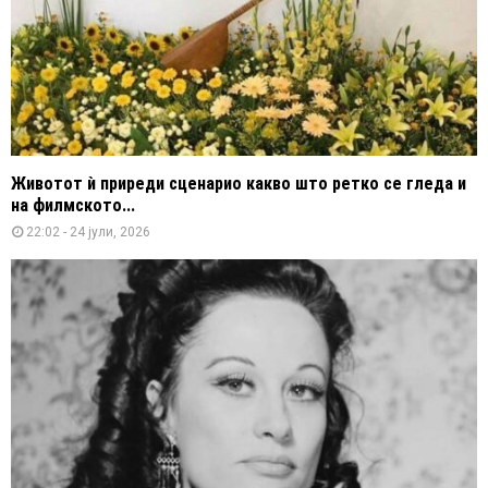
Животот ѝ приреди сценарио какво што ретко се гледа и
на филмското...
22:02 - 24 јули, 2026