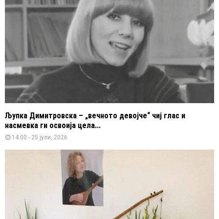
Љупка Димитровска – „вечното девојче“ чиј глас и
насмевка ги освоија цела...
14:00 - 25 јули, 2026