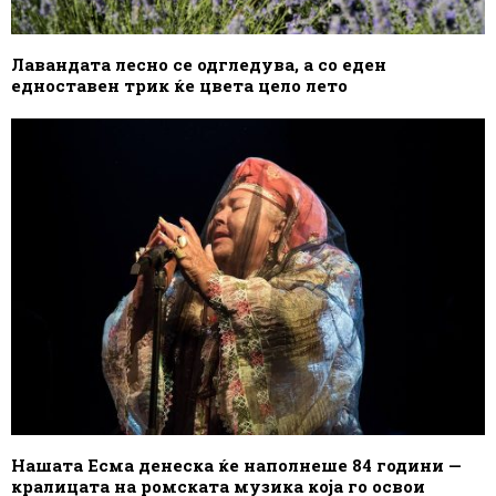
Лавандата лесно се одгледува, а со еден
едноставен трик ќе цвета цело лето
Нашата Есма денеска ќе наполнеше 84 години —
кралицата на ромската музика која го освои