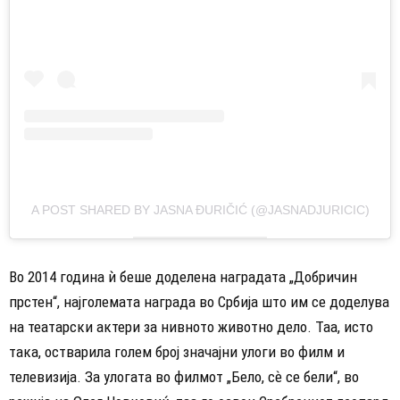
A POST SHARED BY JASNA ĐURIČIĆ (@JASNADJURICIC)
Во 2014 година ѝ беше доделена наградата „Добричин
прстен“, најголемата награда во Србија што им се доделува
на театарски актери за нивното животно дело. Таа, исто
така, остварила голем број значајни улоги во филм и
телевизија. За улогата во филмот „Бело, сѐ се бели“, во