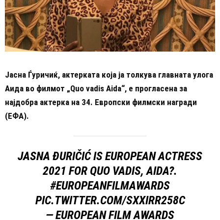
Јасна Ѓуричиќ, актерката која ја толкува главната улога
Аида во филмот „Quo vadis Aida“, е прогласена за
најдобра актерка на 34. Европски филмски награди
(ЕФА).
JASNA ĐURIČIĆ IS EUROPEAN ACTRESS
2021 FOR QUO VADIS, AIDA?.
#EUROPEANFILMAWARDS
PIC.TWITTER.COM/SXXIRR258C
— EUROPEAN FILM AWARDS