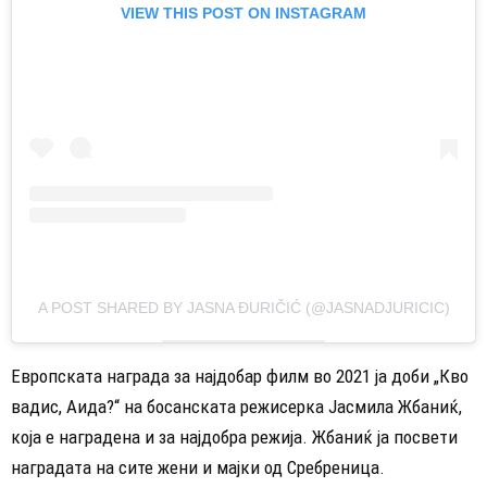
VIEW THIS POST ON INSTAGRAM
A POST SHARED BY JASNA ĐURIČIĆ (@JASNADJURICIC)
Европската награда за најдобар филм во 2021 ја доби „Кво
вадис, Аида?“ на босанската режисерка Јасмила Жбаниќ,
која е наградена и за најдобра режија. Жбаниќ ја посвети
наградата на сите жени и мајки од Сребреница.