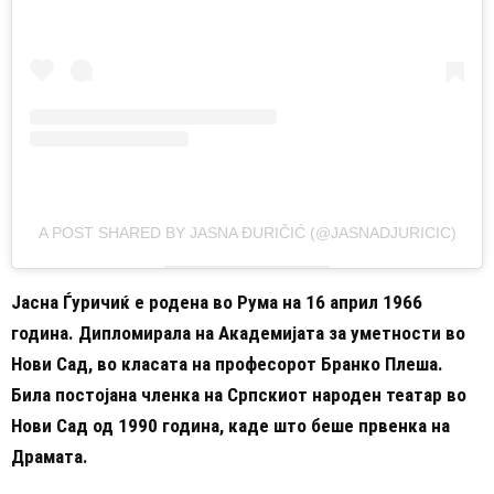
A POST SHARED BY JASNA ĐURIČIĆ (@JASNADJURICIC)
Јасна Ѓуричиќ е родена во Рума на 16 април 1966
година. Дипломирала на Академијата за уметности во
Нови Сад, во класата на професорот Бранко Плеша.
Била постојана членка на Српскиот народен театар во
Нови Сад од 1990 година, каде што беше првенка на
Драмата.