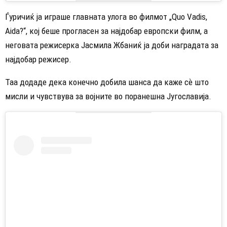
Ѓуричиќ ја играше главната улога во филмот „Quo Vadis,
Aida?“, кој беше прогласен за најдобар европски филм, а
неговата режисерка Јасмила Жбаниќ ја доби наградата за
најдобар режисер.
Таа додаде дека конечно добила шанса да каже сѐ што
мисли и чувствува за војните во поранешна Југославија.