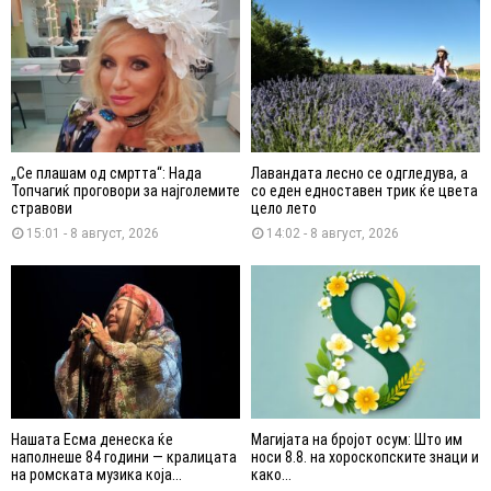
„Се плашам од смртта“: Нада
Лавандата лесно се одгледува, а
Топчагиќ проговори за најголемите
со еден едноставен трик ќе цвета
стравови
цело лето
15:01 - 8 август, 2026
14:02 - 8 август, 2026
Нашата Есма денеска ќе
Магијата на бројот осум: Што им
наполнеше 84 години — кралицата
носи 8.8. на хороскопските знаци и
на ромската музика која...
како...