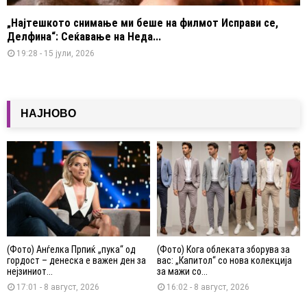
„Најтешкото снимање ми беше на филмот Исправи се,
Делфина“: Сеќавање на Неда...
19:28 - 15 јули, 2026
НАЈНОВО
(Фото) Анѓелка Прпиќ „пука“ од
(Фото) Кога облеката зборува за
гордост – денеска е важен ден за
вас: „Капитол“ со нова колекција
нејзиниот...
за мажи со...
17:01 - 8 август, 2026
16:02 - 8 август, 2026