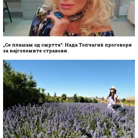
„Се плашам од смртта“: Нада Топчагиќ проговори
за најголемите стравови