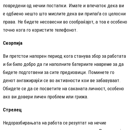
повредени од нечии постапки. Имате и впечаток дека ви
е одбиено нешто што мислите дека ви припаѓа со целосни
права. Не бидете несовесни во сообраќајот, а тоа е особено
точно кога го користите телефонот.
Скорпија
Ви претстои напорен период кога станува збор за работата
и би било добро да ги наполните батериите навреме за да
бидете подготвени за сите предизвици. Поминете го
денот ангажирајќи се во активности кои ве забавуваат.
Обидете се да се посветите на саканата личност, особено
ако ви довери личен проблем или грижа.
Стрелец
Недоразбирањата на работа се резултат на нечие