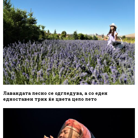
Лавандата лесно се одгледува, а со еден
едноставен трик ќе цвета цело лето