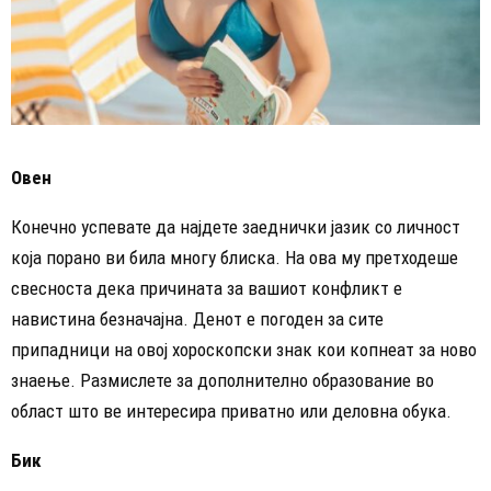
Овен
Конечно успевате да најдете заеднички јазик со личност
која порано ви била многу блиска. На ова му претходеше
свесноста дека причината за вашиот конфликт е
навистина безначајна. Денот е погоден за сите
припадници на овој хороскопски знак кои копнеат за ново
знаење. Размислете за дополнително образование во
област што ве интересира приватно или деловна обука.
Бик