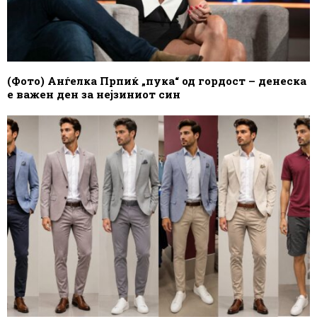
(Фото) Анѓелка Прпиќ „пука“ од гордост – денеска
е важен ден за нејзиниот син