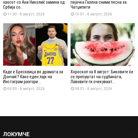
хаосот со Ана Николиќ замина од
пејачка Галена сними песна за
Србија со...
Чатџипити
11:00 - 8 август, 2026
10:01 - 8 август, 2026
Каде е Бресквица во драмата за
Хороскоп за 8 август: Биковите ќе
Дончиќ? Како еден лајк на
се препуштат на судбината,
Инстаграм разгори...
Лавовите ги очекуваат...
09:00 - 8 август, 2026
08:01 - 8 август, 2026
ЛОКУМЧЕ