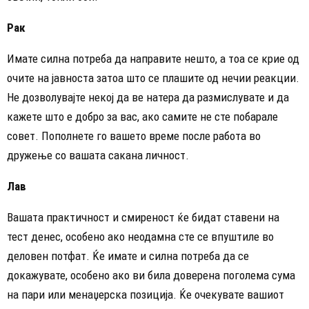
Рак
Имате силна потреба да направите нешто, а тоа се крие од
очите на јавноста затоа што се плашите од нечии реакции.
Не дозволувајте некој да ве натера да размислувате и да
кажете што е добро за вас, ако самите не сте побарале
совет. Пополнете го вашето време после работа во
дружење со вашата сакана личност.
Лав
Вашата практичност и смиреност ќе бидат ставени на
тест денес, особено ако неодамна сте се впуштиле во
деловен потфат. Ќе имате и силна потреба да се
докажувате, особено ако ви била доверена поголема сума
на пари или менаџерска позиција. Ќе очекувате вашиот