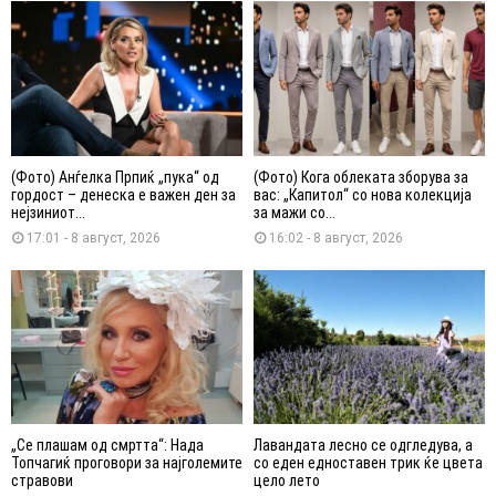
(Фото) Анѓелка Прпиќ „пука“ од
(Фото) Кога облеката зборува за
гордост – денеска е важен ден за
вас: „Капитол“ со нова колекција
нејзиниот...
за мажи со...
17:01 - 8 август, 2026
16:02 - 8 август, 2026
„Се плашам од смртта“: Нада
Лавандата лесно се одгледува, а
Топчагиќ проговори за најголемите
со еден едноставен трик ќе цвета
стравови
цело лето