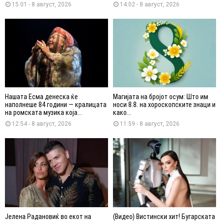
15:01 - 8 август, 2026
14:02 - 8 август, 2026
Нашата Есма денеска ќе
Магијата на бројот осум: Што им
наполнеше 84 години — кралицата
носи 8.8. на хороскопските знаци и
на ромската музика која...
како...
12:54 - 8 август, 2026
11:59 - 8 август, 2026
Јелена Радановиќ во екот на
(Видео) Вистински хит! Бугарската