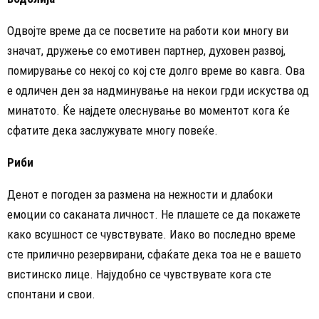
Одвојте време да се посветите на работи кои многу ви
значат, дружење со емотивен партнер, духовен развој,
помирување со некој со кој сте долго време во кавга. Ова
е одличен ден за надминување на некои грди искуства од
минатото. Ќе најдете олеснување во моментот кога ќе
сфатите дека заслужувате многу повеќе.
Риби
Денот е погоден за размена на нежности и длабоки
емоции со саканата личност. Не плашете се да покажете
како всушност се чувствувате. Иако во последно време
сте прилично резервирани, сфаќате дека тоа не е вашето
вистинско лице. Најудобно се чувствувате кога сте
спонтани и свои.