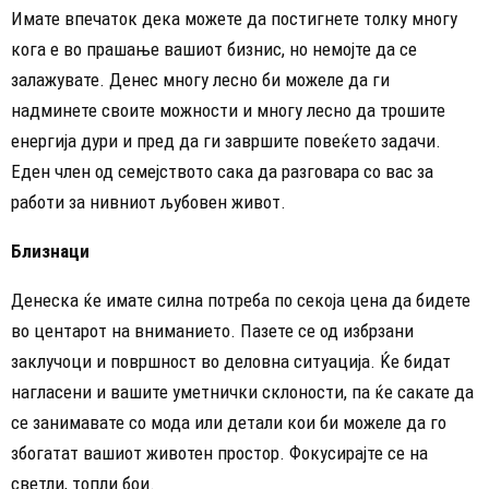
Имате впечаток дека можете да постигнете толку многу
кога е во прашање вашиот бизнис, но немојте да се
залажувате. Денес многу лесно би можеле да ги
надминете своите можности и многу лесно да трошите
енергија дури и пред да ги завршите повеќето задачи.
Еден член од семејството сака да разговара со вас за
работи за нивниот љубовен живот.
Близнаци
Денеска ќе имате силна потреба по секоја цена да бидете
во центарот на вниманието. Пазете се од избрзани
заклучоци и површност во деловна ситуација. Ќе бидат
нагласени и вашите уметнички склоности, па ќе сакате да
се занимавате со мода или детали кои би можеле да го
збогатат вашиот животен простор. Фокусирајте се на
светли, топли бои.