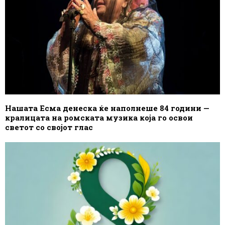
Нашата Есма денеска ќе наполнеше 84 години —
кралицата на ромската музика која го освои
светот со својот глас