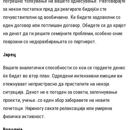
погрешно толкување на вашето однесување. Разговарајте
за некои постапки пред да реагирате бидејќи сте
почувствителни од вообичаено. Ќе бидете задоволни со
еден договор или потпишан договор. Обидете се до крајот
на денот да ги решите семејните проблеми, особено оние
поврзани со недоразбирањата со партнерот.
Јарец
Вашите аналитички способности со кои се гордеете денес
ќе бидат во втор план. Одредени интензивни емоции ви
отежнуваат непристрасно да пристапите на некоја
ситуација. Денот не е погоден за совети, започнување
проекти, учење…со еден збор заборавете на новите
почетоци. Најмногу сакате релаксација или умерена
физичка активност.
Водолија