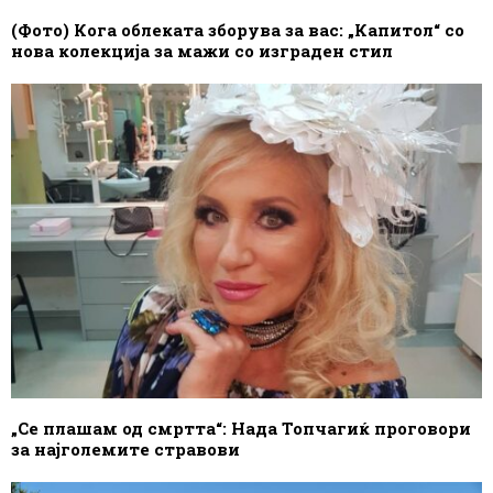
(Фото) Кога облеката зборува за вас: „Капитол“ со
нова колекција за мажи со изграден стил
„Се плашам од смртта“: Нада Топчагиќ проговори
за најголемите стравови