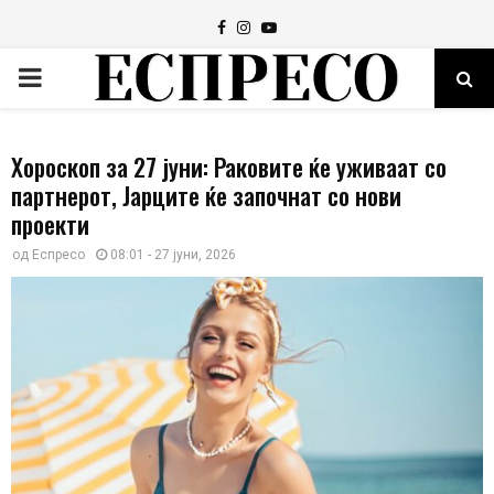
Facebook
Instagram
Youtube
PRIMARY
MENU
Хороскоп за 27 јуни: Раковите ќе уживаат со
партнерот, Јарците ќе започнат со нови
проекти
од
Еспресо
08:01 - 27 јуни, 2026