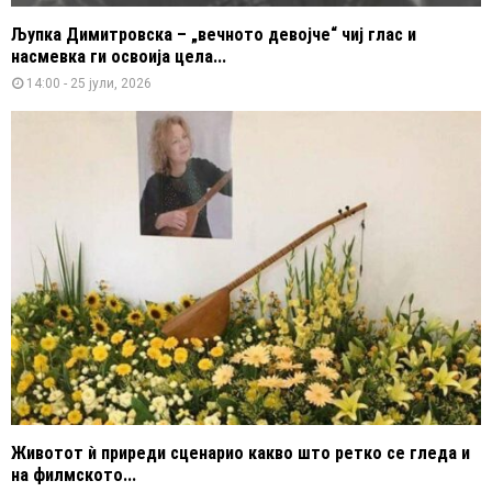
Љупка Димитровска – „вечното девојче“ чиј глас и
насмевка ги освоија цела...
14:00 - 25 јули, 2026
Животот ѝ приреди сценарио какво што ретко се гледа и
на филмското...