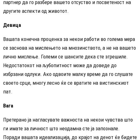
партнер да го разбере вашето отсуство и посветеност на
другите аспекти од животот.
Девица
Вашата конечна проценка за некои работи во голема мера
се заснова на мислењето на мнозинството, а не на вашето
лично мислење. Големи се шансите дека сте згрешиле.
Недостатокот на љубопитност може да доведе до
избрзани одлуки. Ако одвоите малку време да го слушате
своето срце, многу лесно ќе се вратите на вистинскиот
пат.
Вага
Претерано ја нагласувате важноста на некои чувства што
ги имате за личност што неодамна сте ја запознале.
Поради вашата идеализација, до крајот на денот ќе бидете