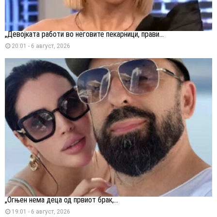
„Девојката работи во неговите пекарници, прави...
20:01 - 6 август, 2026
„Огњен нема деца од првиот брак,...
19:01 - 6 август, 2026