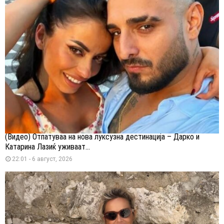
(Видео) Отпатуваа на нова луксузна дестинација – Дарко и
Катарина Лазиќ уживаат...
22:01 - 6 август, 2026