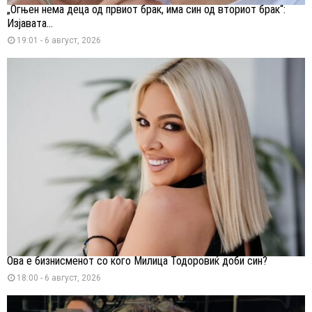
„Огњен нема деца од првиот брак, има син од вториот брак“:
Изјавата...
19:01 - 6 август, 2026
Ова е бизнисменот со кого Милица Тодоровиќ доби син?
18:00 - 6 август, 2026