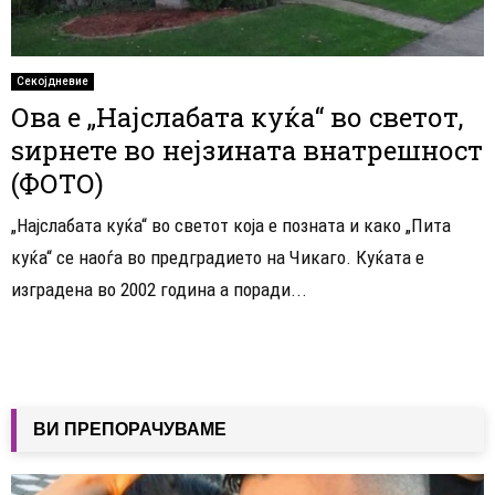
Секојдневие
Ова е „Најслабата куќа“ во светот,
ѕирнете во нејзината внатрешност
(ФОТО)
„Најслабата куќа“ во светот која е позната и како „Пита
куќа“ се наоѓа во предградието на Чикаго. Куќата е
изградена во 2002 година а поради...
ВИ ПРЕПОРАЧУВАМЕ