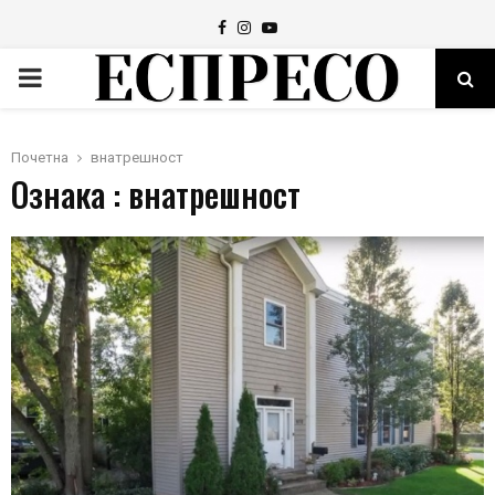
Facebook
Instagram
Youtube
PRIMARY
MENU
Почетна
внатрешност
Ознака : внатрешност