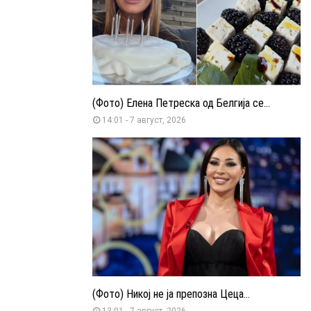
(Фото) Елена Петреска од Белгија се...
14:01 - 7 август, 2026
(Фото) Никој не ја препозна Цеца...
13:01 - 7 август, 2026