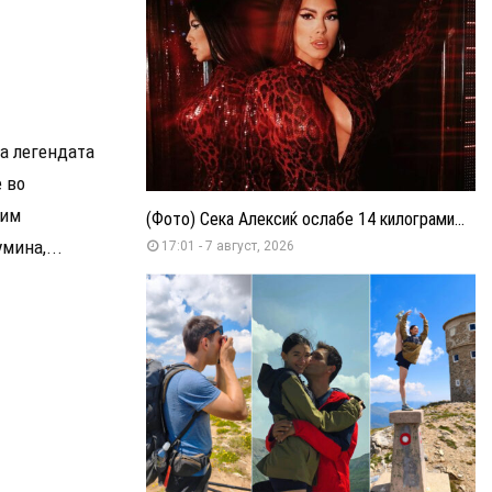
а легендата
 во
Ким
(Фото) Сека Алексиќ ослабе 14 килограми...
мина,...
17:01 - 7 август, 2026