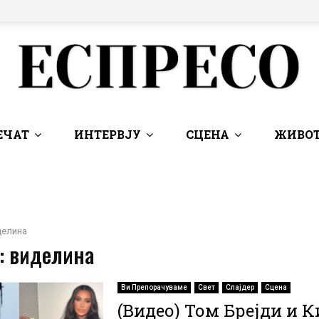
ЕЧАТ
ИНТЕРВЈУ
СЦЕНА
ЖИВОТ
делина
: виделина
Ви Препорачуваме
Свет
Слајдер
Сцена
(Видео) Том Брејди и 