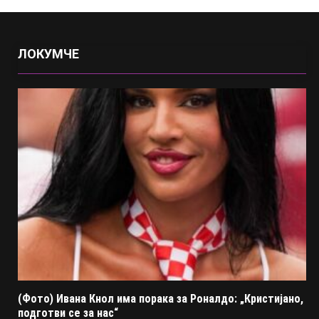
ЛОКУМЧЕ
(Фото) Ивана Кнол има порака за Роналдо: „Кристијано,
подготви се за нас“