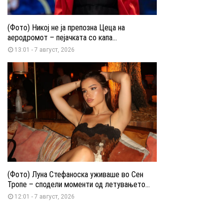
(Фото) Никој не ја препозна Цеца на
аеродромот – пејачката со капа...
13:01 - 7 август, 2026
(Фото) Луна Стефаноска уживаше во Сен
Тропе – сподели моменти од летувањето...
12:01 - 7 август, 2026