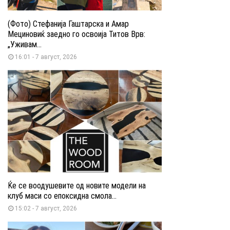
(Фото) Стефанија Гаштарска и Амар
Мециновиќ заедно го освоија Титов Врв:
„Уживам...
16:01 - 7 август, 2026
Ќе се воодушевите од новите модели на
клуб маси со епоксидна смола...
15:02 - 7 август, 2026