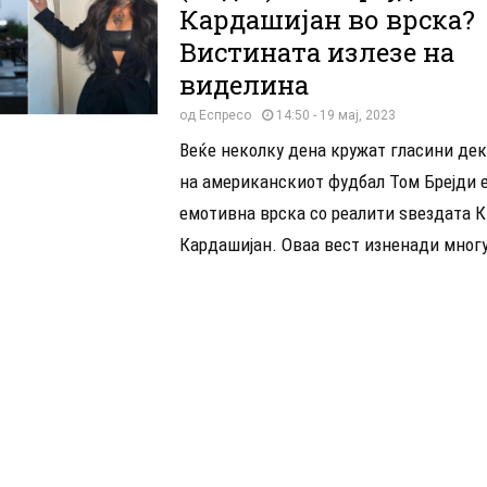
Кардашијан во врска?
Вистината излезе на
виделина
од
Еспресо
14:50 - 19 мај, 2023
Веќе неколку дена кружат гласини дек
на американскиот фудбал Том Брејди е
емотивна врска со реалити ѕвездата 
Кардашијан. Оваа вест изненади многу