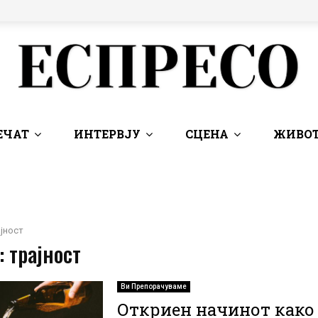
ЕЧАТ
ИНТЕРВЈУ
СЦЕНА
ЖИВОТ
јност
: трајност
Ви Препорачуваме
Откриен начинот како