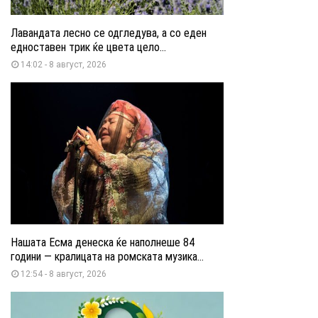
Лавандата лесно се одгледува, а со еден
едноставен трик ќе цвета цело...
14:02 - 8 август, 2026
Нашата Есма денеска ќе наполнеше 84
години — кралицата на ромската музика...
12:54 - 8 август, 2026