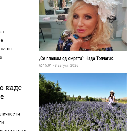
во
се
ена во
а
„Се плашам од смртта“: Нада Топчагиќ...
15:01 - 8 август, 2026
о каде
е
 личности
ги
Поентата не е