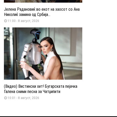
Јелена Радановиќ во екот на хаосот со Ана
Николиќ замина од Србија...
11:00 - 8 август, 2026
(Видео) Вистински хит! Бугарската пејачка
Галена сними песна за Чатџипити
10:01 - 8 август, 2026