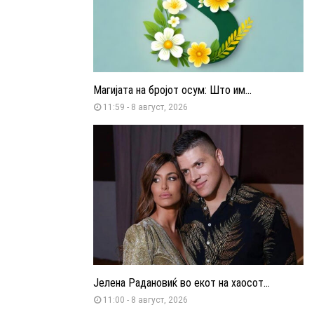
Магијата на бројот осум: Што им...
11:59 - 8 август, 2026
Јелена Радановиќ во екот на хаосот...
11:00 - 8 август, 2026