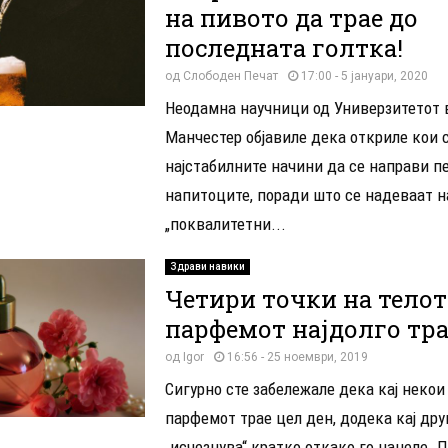
на пивото да трае до
последната голтка!
од
Слободен Печат
17:00 - 5 јануари, 2020
Неодамна научници од Универзитетот 
Манчестер објавиле дека откриле кои 
најстабилните начини да се направи п
напитоците, поради што се надеваат н
„поквалитетни...
Здрави навики
Четири точки на телот
парфемот најдолго тра
од
Igor
16:56 - 25 ноември, 2019
Сигурно сте забележале дека кај некои
парфемот трае цел ден, додека кај дру
„исчезнува“ кратко откако го нанеле. 