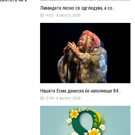
Лавандата лесно се одгледува, а со...
14:02 - 8 август, 2026
Нашата Есма денеска ќе наполнеше 84...
12:54 - 8 август, 2026