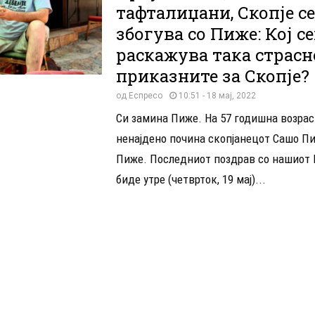
тафталиџани, Скопје се
збогува со Пиже: Кој се
раскажува така страсн
приказните за Скопје?
од
Еспресо
10:51 - 18 мај, 2022
Си замина Пиже. На 57 годишна возрас
ненајдено почина скопјанецот Сашо П
Пиже. Последниот поздрав со нашиот
биде утре (четврток, 19 мај)...