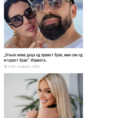
„Огњен нема деца од првиот брак, има син од
вториот брак“: Изјавата...
19:01 - 6 август, 2026