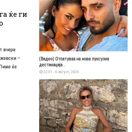
га ќе ги
о
т вчера
ижевски –
(Видео) Отпатуваа на нова луксузна
дестинација...
 Пиже ќе
22:01 - 6 август, 2026