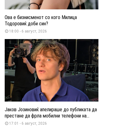
Ова е бизнисменот со кого Милица
Тодоровиќ доби син?
18:00 - 6 август, 2026
Јаков Јозиновиќ апелираше до публиката да
престане да фрла мобилни телефони на...
17:01 - 6 август, 2026