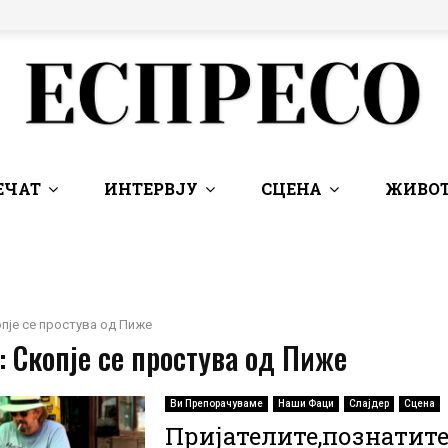
ЕЧАТ
ИНТЕРВЈУ
СЦЕНА
ЖИВОТ
пје се простува од Пиже
: Скопје се простува од Пиже
Ви Препорачуваме
Наши Фаци
Слајдер
Сцена
Пријателите,познатите