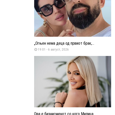
„Огњен нема деца од првиот брак,...
19:01 - 6 август, 2026
Ова е бизнисменот со кого Милица...