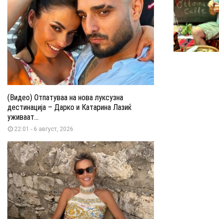
(Видео) Отпатуваа на нова луксузна
дестинација – Дарко и Катарина Лазиќ
уживаат...
22:01 - 6 август, 2026