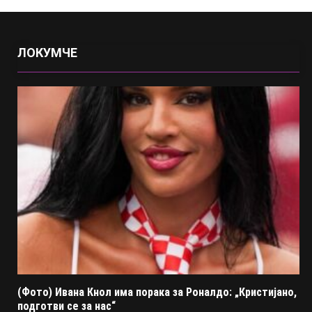
ЛОКУМЧЕ
(Фото) Ивана Кнол има порака за Роналдо: „Кристијано,
подготви се за нас“