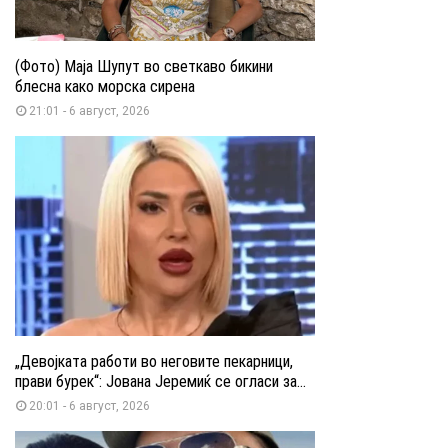
(Фото) Маја Шупут во светкаво бикини
блесна како морска сирена
21:01 - 6 август, 2026
„Девојката работи во неговите пекарници,
прави бурек“: Јована Јеремиќ се огласи за...
20:01 - 6 август, 2026