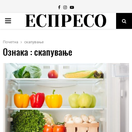
Facebook
Instagram
Youtube
PRIMARY
MENU
Почетна
скапување
Ознака : скапување