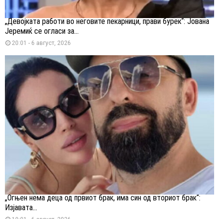
„Девојката работи во неговите пекарници, прави бурек“: Јована
Јеремиќ се огласи за...
20:01 - 6 август, 2026
„Огњен нема деца од првиот брак, има син од вториот брак“:
Изјавата...