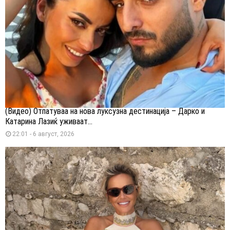
(Видео) Отпатуваа на нова луксузна дестинација – Дарко и
Катарина Лазиќ уживаат...
22:01 - 6 август, 2026