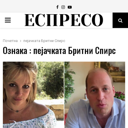
Facebook
Instagram
Youtube
PRIMARY
MENU
Почетна
пејачката Бритни Спирс
Ознака : пејачката Бритни Спирс