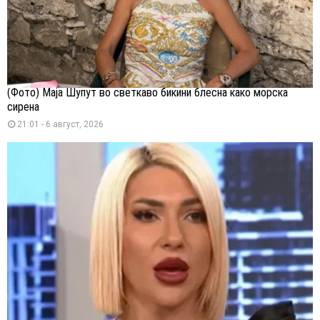
(Фото) Маја Шупут во светкаво бикини блесна како морска
сирена
21:01 - 6 август, 2026