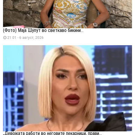
(Фото) Маја Шупут во светкаво бикини...
21:01 - 6 август, 2026
„Девојката работи во неговите пекарници, прави...