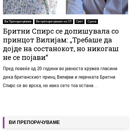
Ви Препорачуваме
Ви препорачуваме на СП
Свет
Сцена
Бритни Спирс се допишувала со
принцот Вилијам: „Требаше да
дојде на состанокот, но никогаш
не се појави“
Пред повеќе од 20 години во јавноста кружеа гласини
дека британскиот принц Вилијам и пејачката Бритни
Спирс се во врска, но иако сето тоа остана...
ВИ ПРЕПОРАЧУВАМЕ