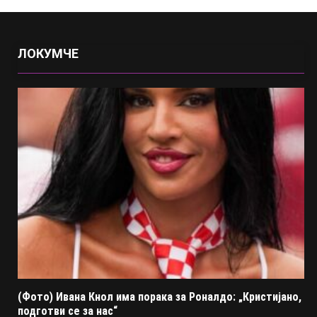
ЛОКУМЧЕ
(Фото) Ивана Кнол има порака за Роналдо: „Кристијано,
подготви се за нас“