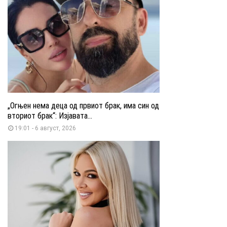
„Огњен нема деца од првиот брак, има син од
вториот брак“: Изјавата...
19:01 - 6 август, 2026