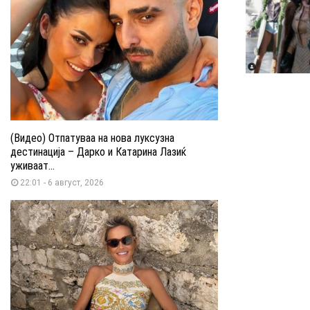
(Видео) Отпатуваа на нова луксузна
дестинација – Дарко и Катарина Лазиќ
уживаат...
22:01 - 6 август, 2026