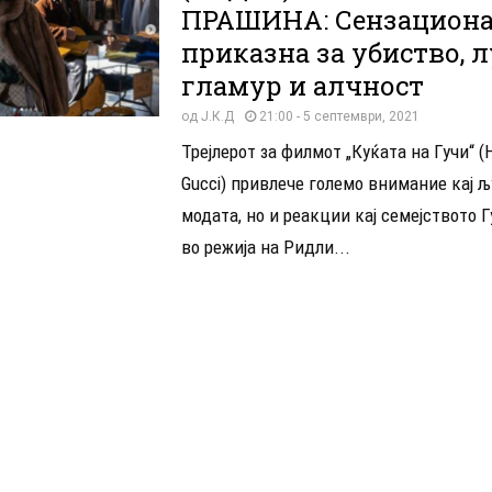
ПРАШИНА: Сензацион
приказна за убиство, л
гламур и алчност
од
Ј.К.Д
21:00 - 5 септември, 2021
Трејлерот за филмот „Куќата на Гучи“ (
Gucci) привлече големо внимание кај љ
модата, но и реакции кај семејството 
во режија на Ридли...