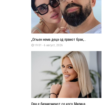
„Огњен нема деца од првиот брак,...
19:01 - 6 август, 2026
Ова е бизнисменот со кого Милица...