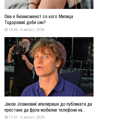
Ова е бизнисменот со кого Милица
Тодоровиќ доби син?
18:00 - 6 август, 2026
Јаков Јозиновиќ апелираше до публиката да
престане да фрла мобилни телефони на...
17:01 - 6 август, 2026