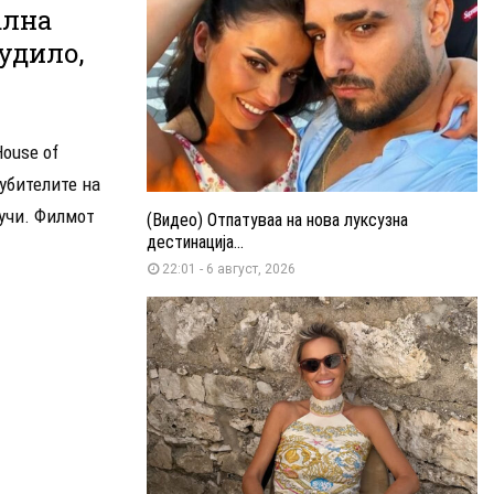
ална
удило,
House of
убителите на
Гучи. Филмот
(Видео) Отпатуваа на нова луксузна
дестинација...
22:01 - 6 август, 2026