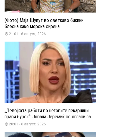
(Фото) Маја Шупут во светкаво бикини
блесна како морска сирена
21:01 - 6 август, 2026
„Девојката работи во неговите пекарници,
прави бурек“: Јована Јеремиќ се огласи за...
20:01 - 6 август, 2026