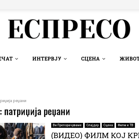
ЕЧАТ
ИНТЕРВЈУ
СЦЕНА
ЖИВОТ
риџија реџани
: патриџија реџани
Ви Препорачуваме
Слајдер
Сцена
Филм и ТВ
(ВИДЕО) ФИЛМ КОЈ К