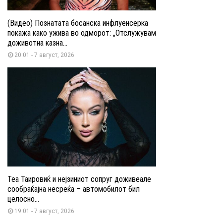
(Видео) Познатата босанска инфлуенсерка
покажа како ужива во одморот: „Отслужувам
доживотна казна...
20:01 - 7 август, 2026
Теа Таировиќ и нејзиниот сопруг доживеале
сообраќајна несреќа – автомобилот бил
целосно...
19:01 - 7 август, 2026