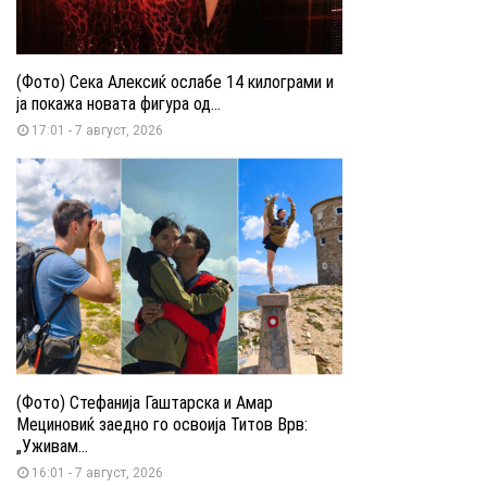
(Фото) Сека Алексиќ ослабе 14 килограми и
ја покажа новата фигура од...
17:01 - 7 август, 2026
(Фото) Стефанија Гаштарска и Амар
Мециновиќ заедно го освоија Титов Врв:
„Уживам...
16:01 - 7 август, 2026