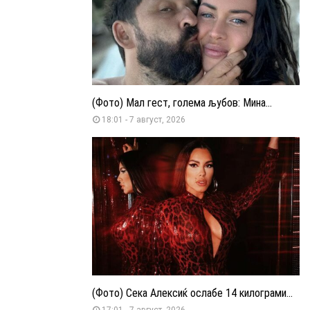
(Фото) Мал гест, голема љубов: Мина...
18:01 - 7 август, 2026
(Фото) Сека Алексиќ ослабе 14 килограми...
17:01 - 7 август, 2026