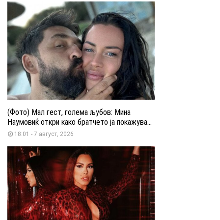
(Фото) Мал гест, голема љубов: Мина
Наумовиќ откри како братчето ја покажува...
18:01 - 7 август, 2026