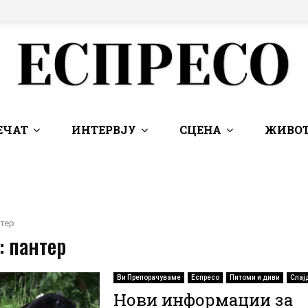
ЕЧАТ
ИНТЕРВЈУ
СЦЕНА
ЖИВОТ
тер
: пантер
Ви Препорачуваме
Еспресо
Питоми и диви
Слај
Нови информации за