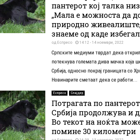
пантерот кој талка низ
„Мала е можноста да д
природно живеалиште
знаеме од каде избегал
од
Еспресо
14:12 - 14 ноември, 2022
Српските медиуми тврдат дека открил
потекнува големата дива мачка која ш
Србија, односно покрај границата со Хр
Новинарите сметаат дека се работи...
Еспресо
Слајдер
Потрагата по пантерот
Србија продолжува и д
Во текот на ноќта мож
помине 30 километри
од
Еспресо
16:39 - 13 ноември, 2022