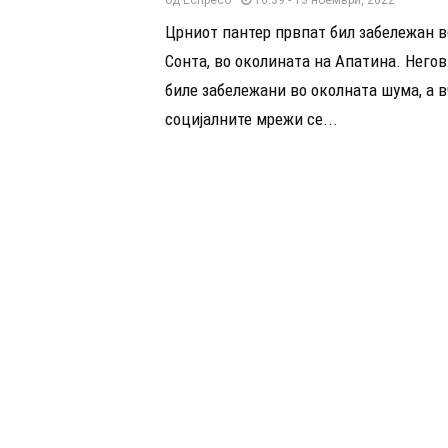
Црниот пантер првпат бил забележан в
Сонта, во околината на Апатина. Негов
биле забележани во околната шума, а в
социјалните мрежи се...