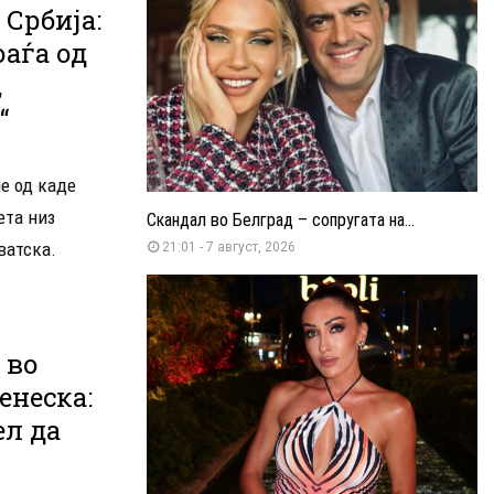
 Србија:
оаѓа од
,
“
е од каде
ета низ
Скандал во Белград – сопругата на...
ватска.
21:01 - 7 август, 2026
 во
енеска:
ел да