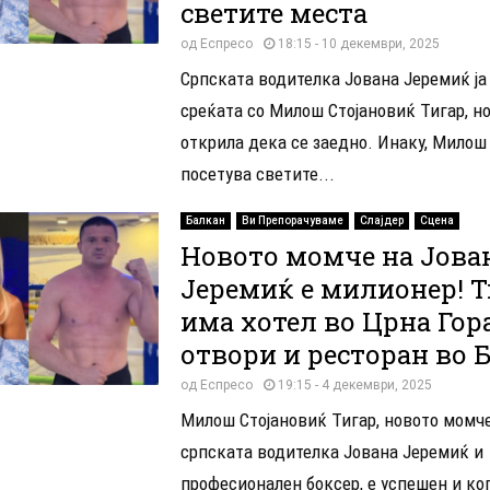
светите места
од
Еспресо
18:15 - 10 декември, 2025
Српската водителка Јована Јеремиќ ја
среќата со Милош Стојановиќ Тигар, но
открила дека се заедно. Инаку, Милош 
посетува светите...
Балкан
Ви Препорачуваме
Слајдер
Сцена
Новото момче на Јова
Јеремиќ е милионер! Т
има хотел во Црна Гора
отвори и ресторан во 
од
Еспресо
19:15 - 4 декември, 2025
Милош Стојановиќ Тигар, новото момч
српската водителка Јована Јеремиќ и
професионален боксер, е успешен и ко