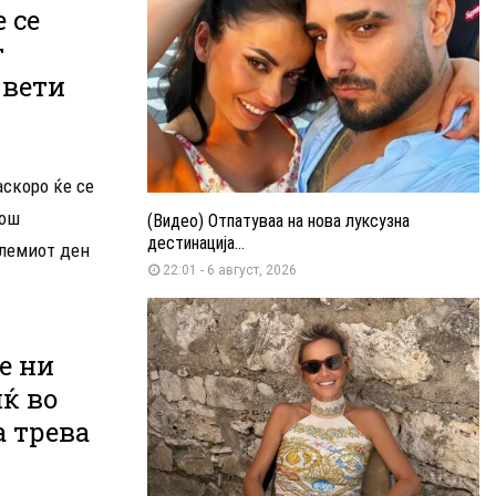
 се
т
Свети
скоро ќе се
лош
(Видео) Отпатуваа на нова луксузна
дестинација...
олемиот ден
22:01 - 6 август, 2026
те ни
иќ во
 трева