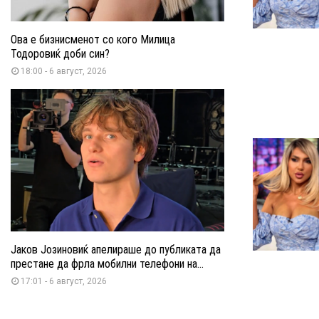
Ова е бизнисменот со кого Милица
Тодоровиќ доби син?
18:00 - 6 август, 2026
Јаков Јозиновиќ апелираше до публиката да
престане да фрла мобилни телефони на...
17:01 - 6 август, 2026