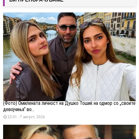
(Фото) Омилената личност на Душко Тошиќ на одмор со „своите
девојчиња“ во...
22:01 - 7 август, 2026