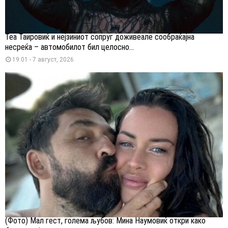
Теа Таировиќ и нејзиниот сопруг доживеале сообраќајна
несреќа – автомобилот бил целосно...
19:01 - 7 август, 2026
(Фото) Мал гест, голема љубов: Мина Наумовиќ откри како