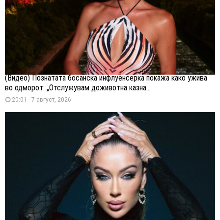
(Видео) Познатата босанска инфлуенсерка покажа како ужива
во одморот: „Отслужувам доживотна казна...
20:01 - 7 август, 2026