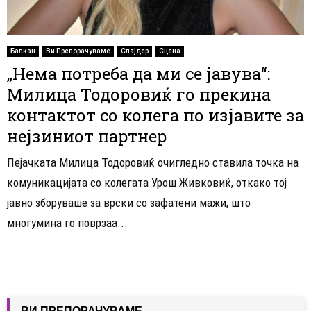
Балкан
Ви Препорачуваме
Слајдер
Сцена
„Нема потреба да ми се јавува“:
Милица Тодоровиќ го прекина
контактот со колега по изјавите за
нејзиниот партнер
Пејачката Милица Тодоровиќ очигледно ставила точка на
комуникацијата со колегата Урош Живковиќ, откако тој
јавно зборуваше за врски со зафатени мажи, што
многумина го поврзаа...
ВИ ПРЕПОРАЧУВАМЕ