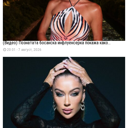
(Видео) Познатата босанска инфлуенсерка покажа како...
20:01 - 7 август, 2026