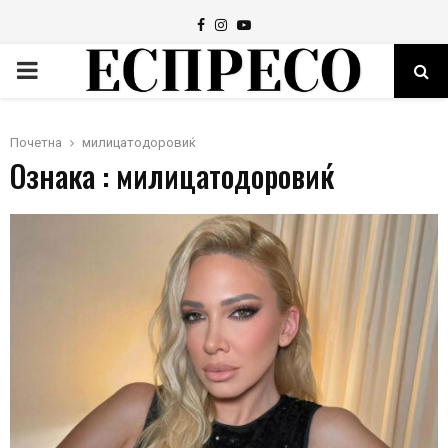
Facebook
Instagram
Youtube
PRIMARY
MENU
Почетна
милицатодоровиќ
Ознака : милицатодоровиќ