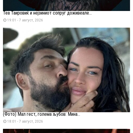
Теа Таировиќ и нејзиниот сопруг доживеале...
19:01 - 7 август, 2026
(Фото) Мал гест, голема љубов: Мина...
18:01 - 7 август, 2026