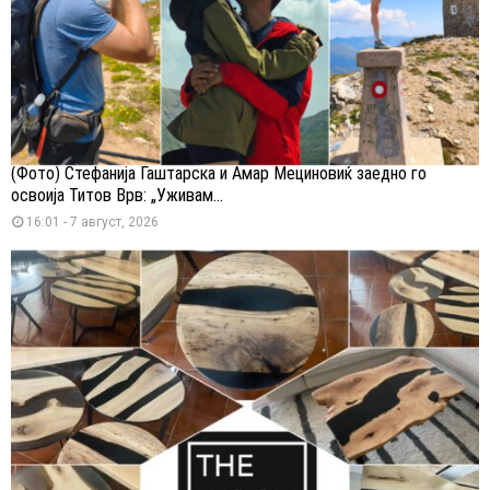
(Фото) Стефанија Гаштарска и Амар Мециновиќ заедно го
освоија Титов Врв: „Уживам...
16:01 - 7 август, 2026