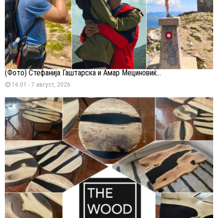
(Фото) Стефанија Гаштарска и Амар Мециновиќ...
16:01 - 7 август, 2026