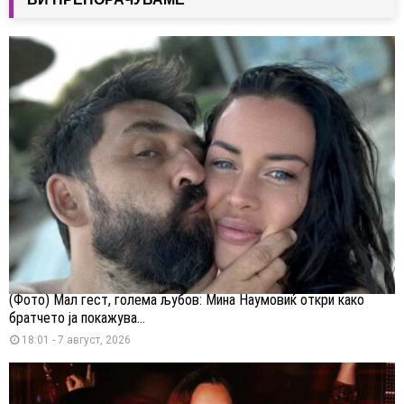
(Фото) Мал гест, голема љубов: Мина Наумовиќ откри како
братчето ја покажува...
18:01 - 7 август, 2026