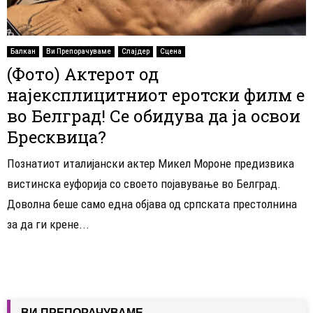
Балкан
Ви Препорачуваме
Слајдер
Сцена
(Фото) Актерот од
најексплицитниот еротски филм е
во Белград! Се обидува да ја освои
Бресквица?
Познатиот италијански актер Микел Мороне предизвика
вистинска еуфорија со своето појавување во Белград.
Доволна беше само една објава од српската престолнина
за да ги крене...
ВИ ПРЕПОРАЧУВАМЕ