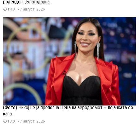
роденден: „Благодарна...
14:01 - 7 август, 2026
(Фото) Никој не ја препозна Цеца на аеродромот – пејачката со
капа...
13:01 - 7 август, 2026