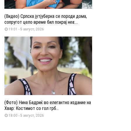
(Видео) Српска јутјуберка се породи дома,
сопругот цело време бил покрај неа:...
19:01 - 5 август, 2026
(Фото) Нина Бадриќ во елегантно издание на
Хвар: Костимот со гол грб...
18:00 - 5 август, 2026