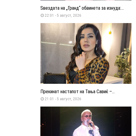
Ѕвездата на „Гранд“ обвинета за изнуда:...
22:01 - 5 август, 2026
Прекинат настапот на Тања Савиќ –...
21:01 - 5 август, 2026