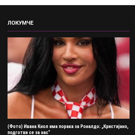
ЛОКУМЧЕ
(Фото) Ивана Кнол има порака за Роналдо: „Кристијано,
подготви се за нас“