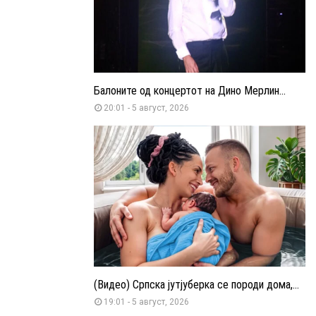
Балоните од концертот на Дино Мерлин...
20:01 - 5 август, 2026
(Видео) Српска јутјуберка се породи дома,...
19:01 - 5 август, 2026