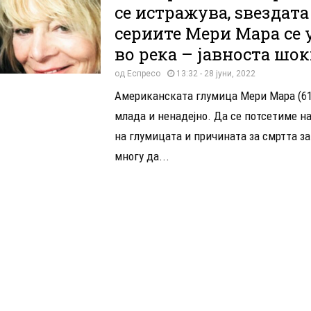
се истражува, ѕвездата
сериите Мери Мара се 
во река – јавноста шок
од
Еспресо
13:32 - 28 јуни, 2022
Американската глумица Мери Мара (61
млада и ненадејно. Да се потсетиме н
на глумицата и причината за смртта за
многу да...