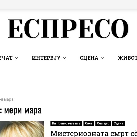
ЕЧАТ
ИНТЕРВЈУ
СЦЕНА
ЖИВОТ
ри мара
: мери мара
Ви Препорачуваме
Свет
Слајдер
Сцена
Мистериозната смрт с