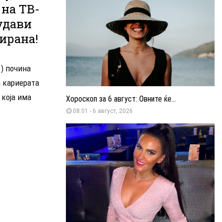
 на ТВ-
удави
ирана!
) почина
а кариерата
 која има
Хороскоп за 6 август: Овните ќе...
08:01 - 6 август, 2026