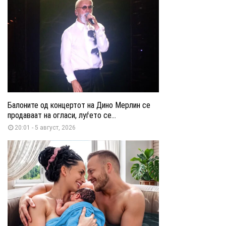
Балоните од концертот на Дино Мерлин се
продаваат на огласи, луѓето се...
20:01 - 5 август, 2026