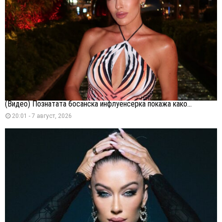
(Видео) Познатата босанска инфлуенсерка покажа како...
20:01 - 7 август, 2026