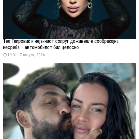
Теа Таировиќ и нејзиниот сопруг доживеале сообраќајна
несреќа – автомобилот бил целосно...
19:01 - 7 август, 2026