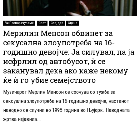
Ви Препорачуваме
Свет
Слајдер
Сцена
Мерилин Менсон обвинет за
секусална злоупотреба на 16-
годишно девојче: Ја силувал, па ја
исфрлил од автобусот, ѝ се
заканувал дека ако каже некому
ќе ѝ го убие семејството
Музичарот Мерлин Менсон се соочува со тужба за
сексуална злоупотреба на 16-годишно девојче, настанот
наводно се случил во 1995 година во Њујорк. Наводната
жртва изјавила...