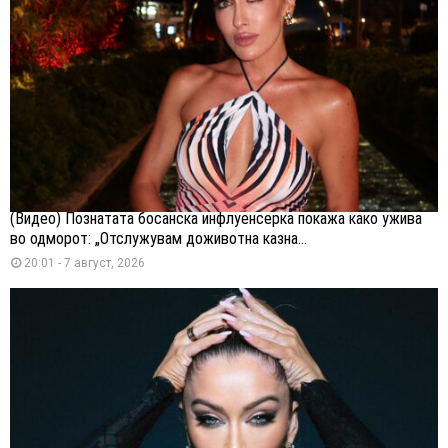
(Видео) Познатата босанска инфлуенсерка покажа како ужива
во одморот: „Отслужувам доживотна казна...
20:01 - 7 август, 2026