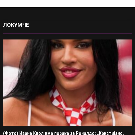
ЛОКУМЧЕ
(Фото) Ивана Кнол има порака за Роналдо: „Кристијано,