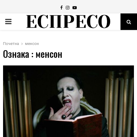
Facebook
Instagram
Youtube
PRIMARY
MENU
Почетна
менсон
Ознака : менсон