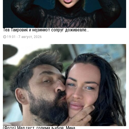
Теа Таировиќ и нејзиниот сопруг доживеале...
19:01 - 7 август, 2026
(Фото) Мал гест, голема љубов: Мина...