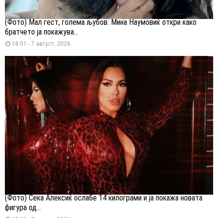
(Фото) Мал гест, голема љубов: Мина Наумовиќ откри како
братчето ја покажува...
18:01 - 7 август, 2026
(Фото) Сека Алексиќ ослабе 14 килограми и ја покажа новата
фигура од...