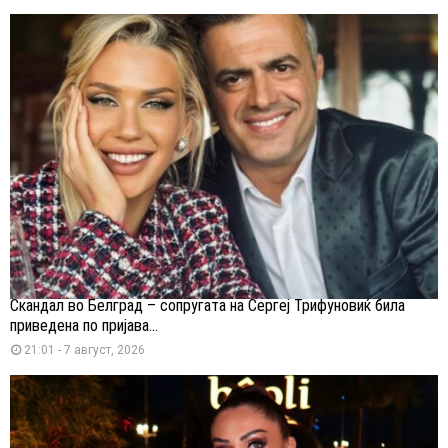
Скандал во Белград – сопругата на Сергеј Трифуновиќ била
приведена по пријава...
21:01 - 7 август, 2026