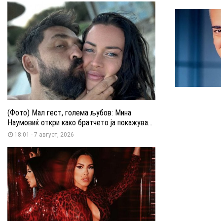
(Фото) Мал гест, голема љубов: Мина
Наумовиќ откри како братчето ја покажува...
18:01 - 7 август, 2026