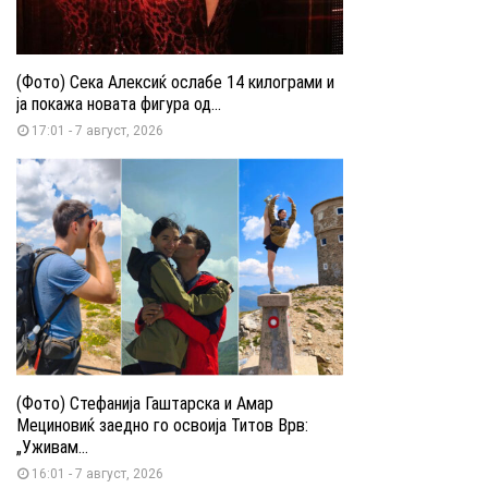
(Фото) Сека Алексиќ ослабе 14 килограми и
ја покажа новата фигура од...
17:01 - 7 август, 2026
(Фото) Стефанија Гаштарска и Амар
Мециновиќ заедно го освоија Титов Врв:
„Уживам...
16:01 - 7 август, 2026