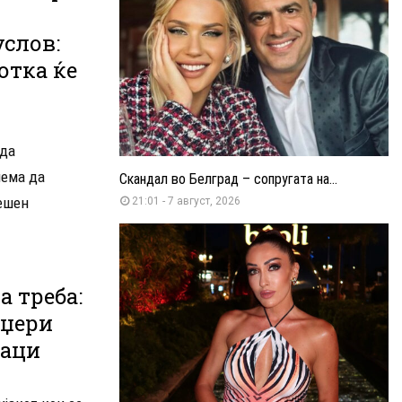
услов:
отка ќе
 да
нема да
Скандал во Белград – сопругата на...
нешен
21:01 - 7 август, 2026
а треба:
аџери
наци