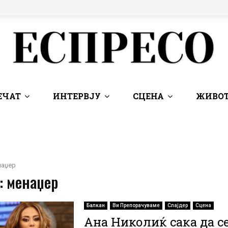
ЕЧАТ
ИНТЕРВЈУ
СЦЕНА
ЖИВОТ
наџер
: менаџер
Балкан
Ви Препорачуваме
Слајдер
Сцена
Ана Николиќ сака да с