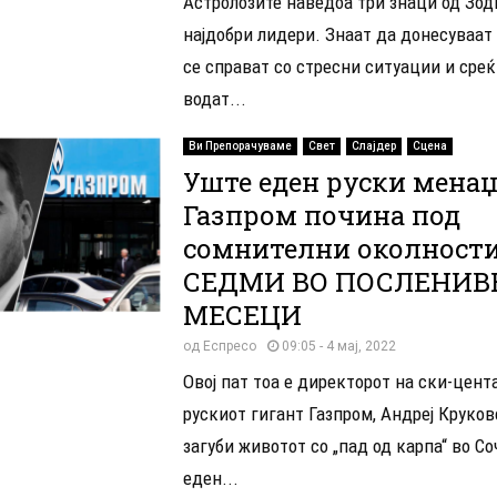
Астролозите наведоа три знаци од Зоди
најдобри лидери. Знаат да донесуваат 
се справат со стресни ситуации и среќ
водат...
Ви Препорачуваме
Свет
Слајдер
Сцена
Уште еден руски менаџ
Газпром почина под
сомнителни околности
СЕДМИ ВО ПОСЛЕНИВ
МЕСЕЦИ
од
Еспресо
09:05 - 4 мај, 2022
Овој пат тоа е директорот на ски-цент
рускиот гигант Газпром, Андреј Круковс
загуби животот со „пад од карпа“ во Со
еден...