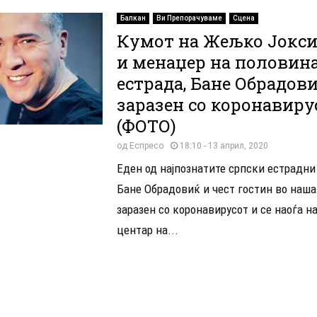
Балкан
Ви Препорачуваме
Сцена
Кумот на Жељко Јокс
и менаџер на половина
естрада, Бане Обрадови
заразен со коронавиру
(ФОТО)
од
Еспресо
18:10 - 13 април, 2020
Еден од најпознатите српски естрадни
Бане Обрадовиќ и чест гостин во нашат
заразен со коронавирусот и се наоѓа н
центар на...