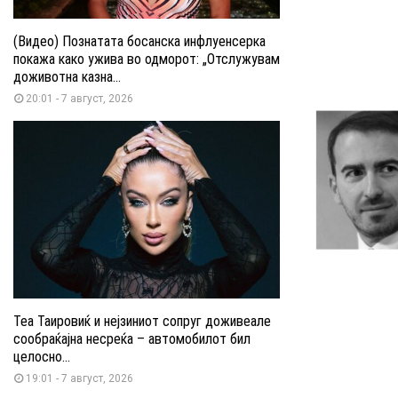
(Видео) Познатата босанска инфлуенсерка
покажа како ужива во одморот: „Отслужувам
доживотна казна...
20:01 - 7 август, 2026
Теа Таировиќ и нејзиниот сопруг доживеале
сообраќајна несреќа – автомобилот бил
целосно...
19:01 - 7 август, 2026