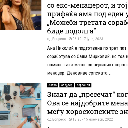
со екс-менаџерот, и тој
прифаќа ама под еден 
„Можеби третата сораб
биде подолга“
од
Еспресо
06:10 - 7 јули, 2023
Ана Николиќ е подготвена по трет пат
соработува со Саша Мирковиќ, но тоа 
помине така мазно со нејзиниот пора
менаџер. Деновиве српската...
Астро
Слајдер
Хороскоп
Знаат да „пресечат“ ког
Ова се најдобрите мен
меѓу хороскопските з
од
Еспресо
13:25 - 15 ноември, 2022