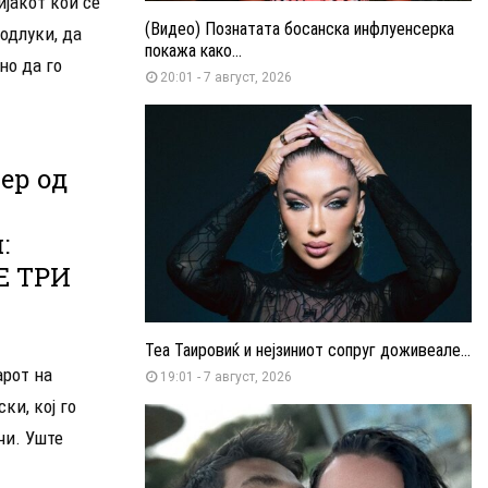
јакот кои се
(Видео) Познатата босанска инфлуенсерка
одлуки, да
покажа како...
но да го
20:01 - 7 август, 2026
ер од
:
Е ТРИ
Теа Таировиќ и нејзиниот сопруг доживеале...
арот на
19:01 - 7 август, 2026
ки, кој го
чи. Уште