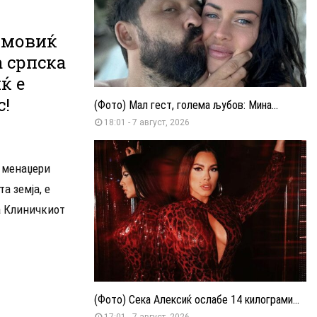
имовиќ
 српска
ќ е
с!
(Фото) Мал гест, голема љубов: Мина...
18:01 - 7 август, 2026
 менаџери
а земја, е
а Клиничкиот
(Фото) Сека Алексиќ ослабе 14 килограми...
17:01 - 7 август, 2026