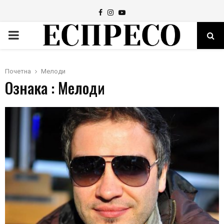
Facebook
Instagram
Youtube
PRIMARY
MENU
Почетна
Мелоди
Ознака : Мелоди