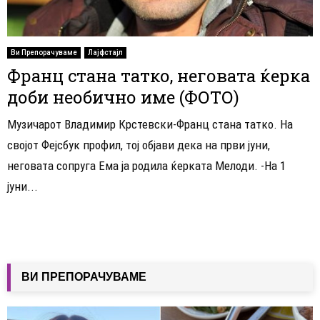
Ви Препорачуваме
Лајфстајл
Франц стана татко, неговата ќерка
доби необично име (ФОТО)
Музичарот Владимир Крстевски-Франц стана татко. На
својот Фејсбук профил, тој објави дека на први јуни,
неговата сопруга Ема ја родила ќерката Мелоди. -На 1
јуни...
ВИ ПРЕПОРАЧУВАМЕ