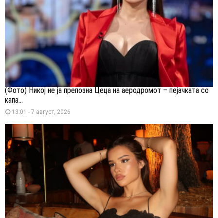
(Фото) Никој не ја препозна Цеца на аеродромот – пејачката со
капа...
13:01 - 7 август, 2026