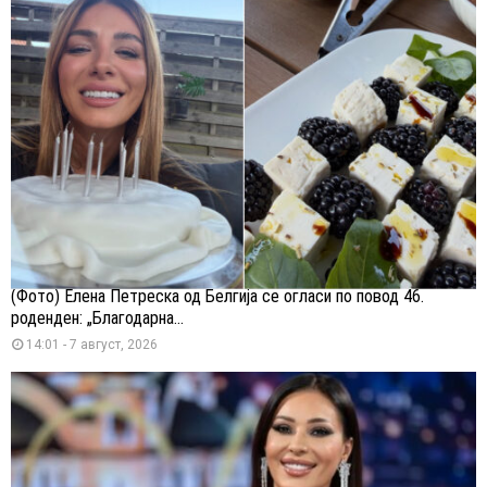
(Фото) Елена Петреска од Белгија се огласи по повод 46.
роденден: „Благодарна...
14:01 - 7 август, 2026