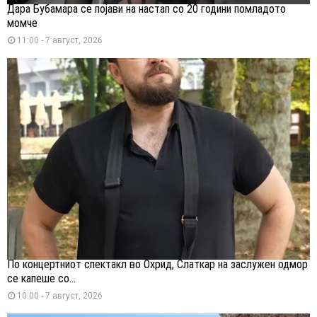
Дара Бубамара се појави на настап со 20 години помладото
момче
11:00 - 7 август, 2026
По концертниот спектакл во Охрид, Слаткар на заслужен одмор
се капеше со...
10:00 - 7 август, 2026