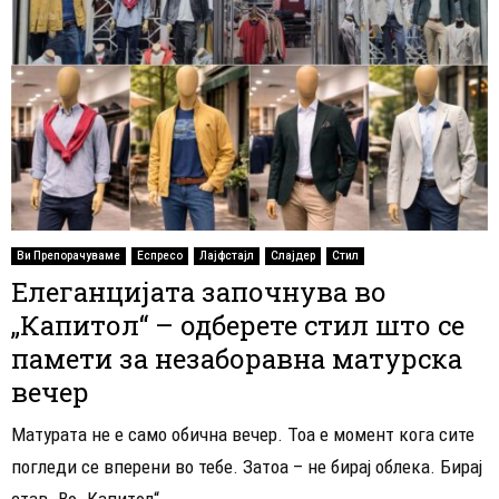
Ви Препорачуваме
Еспресо
Лајфстајл
Слајдер
Стил
Елеганцијата започнува во
„Капитол“ – одберете стил што се
памети за незаборавна матурска
вечер
Матурата не е само обична вечер. Тоа е момент кога сите
погледи се вперени во тебе. Затоа – не бирај облека. Бирај
став. Во „Капитол“...