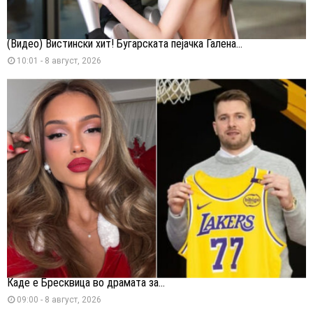
(Видео) Вистински хит! Бугарската пејачка Галена...
10:01 - 8 август, 2026
Каде е Бресквица во драмата за...
09:00 - 8 август, 2026