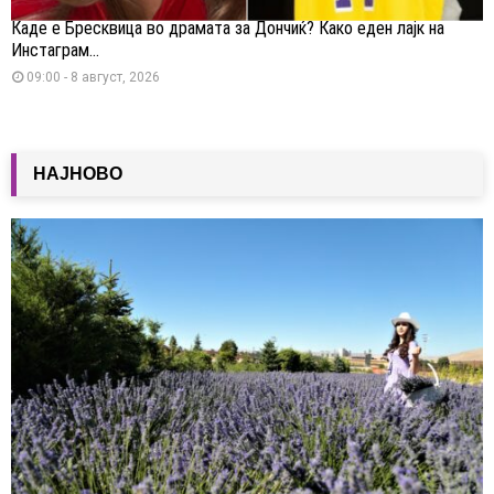
Каде е Бресквица во драмата за Дончиќ? Како еден лајк на
Инстаграм...
09:00 - 8 август, 2026
НАЈНОВО