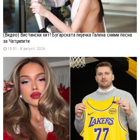
(Видео) Вистински хит! Бугарската пејачка Галена сними песна
за Чатџипити
10:01 - 8 август, 2026