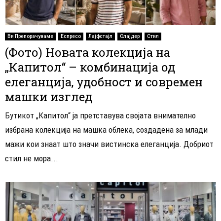
Ви Препорачуваме
Еспресо
Лајфстајл
Слајдер
Стил
(Фото) Новата колекција на
„Капитол“ – комбинација од
елеганција, удобност и современ
машки изглед
Бутикот „Капитол“ ја претставува својата внимателно
избрана колекција на машка облека, создадена за млади
мажи кои знаат што значи вистинска елеганција. Добриот
стил не мора...