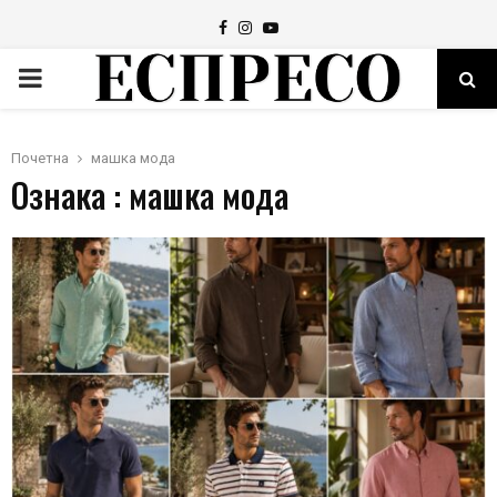
Facebook
Instagram
Youtube
PRIMARY
MENU
Почетна
машка мода
Ознака : машка мода