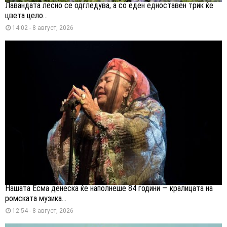
Лавандата лесно се одгледува, а со еден едноставен трик ќе
цвета цело...
14:02 - 8 август, 2026
Нашата Есма денеска ќе наполнеше 84 години — кралицата на
ромската музика...
12:54 - 8 август, 2026