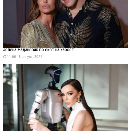
Јелена Радановиќ во екот на хаосот...
11:00 - 8 август, 2026