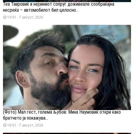
Теа Таировиќ и нејзиниот сопруг доживеале сообраќајна
несреќа – автомобилот бил целосно...
19:01 - 7 август, 2026
(Фото) Мал гест, голема љубов: Мина Наумовиќ откри како
братчето ја покажува...
18:01 - 7 август, 2026