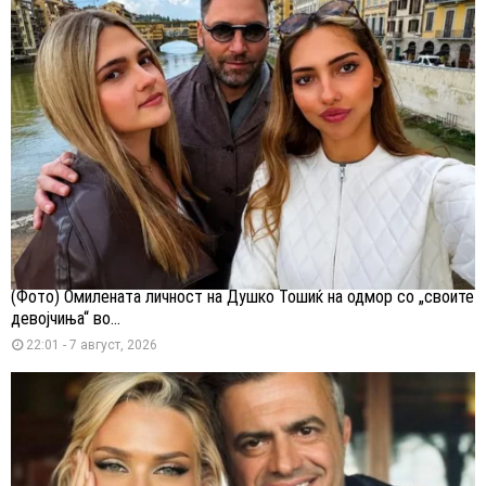
(Фото) Омилената личност на Душко Тошиќ на одмор со „своите
девојчиња“ во...
22:01 - 7 август, 2026