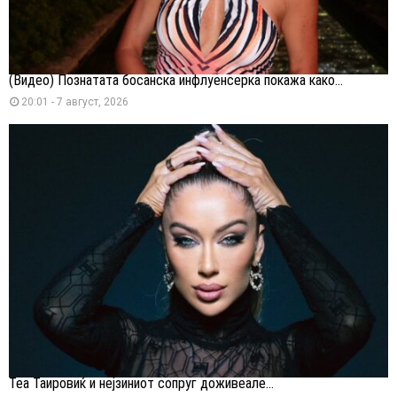
(Видео) Познатата босанска инфлуенсерка покажа како...
20:01 - 7 август, 2026
Теа Таировиќ и нејзиниот сопруг доживеале...