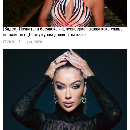
(Видео) Познатата босанска инфлуенсерка покажа како ужива
во одморот: „Отслужувам доживотна казна...
20:01 - 7 август, 2026