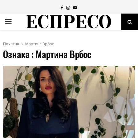
Facebook
Instagram
Youtube
PRIMARY
MENU
Почетна
Мартина Врбос
Ознака : Мартина Врбос