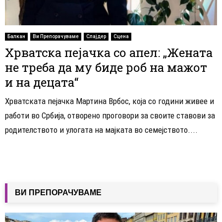
Балкан
Ви Препорачуваме
Слајдер
Сцена
Хрватска пејачка со апел: „Жената
не треба да му биде роб на мажот
и на децата“
Хрватската пејачка Мартина Врбос, која со години живее и
работи во Србија, отворено проговори за своите ставови за
родителството и улогата на мајката во семејството....
ВИ ПРЕПОРАЧУВАМЕ