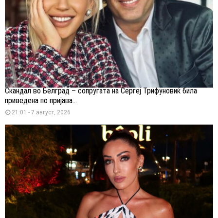
Скандал во Белград – сопругата на Сергеј Трифуновиќ била
приведена по пријава...
21:01 - 7 август, 2026