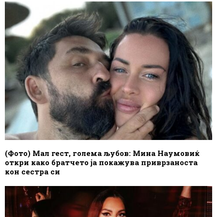
(Фото) Мал гест, голема љубов: Мина Наумовиќ
откри како братчето ја покажува приврзаноста
кон сестра си