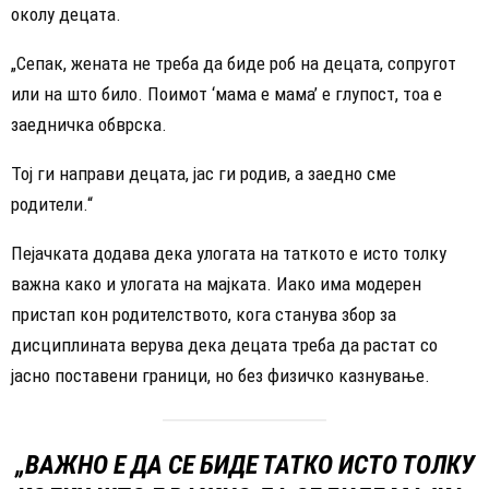
околу децата.
„Сепак, жената не треба да биде роб на децата, сопругот
или на што било. Поимот ‘мама е мама’ е глупост, тоа е
заедничка обврска.
Тој ги направи децата, јас ги родив, а заедно сме
родители.“
Пејачката додава дека улогата на таткото е исто толку
важна како и улогата на мајката. Иако има модерен
пристап кон родителството, кога станува збор за
дисциплината верува дека децата треба да растат со
јасно поставени граници, но без физичко казнување.
„ВАЖНО Е ДА СЕ БИДЕ ТАТКО ИСТО ТОЛКУ