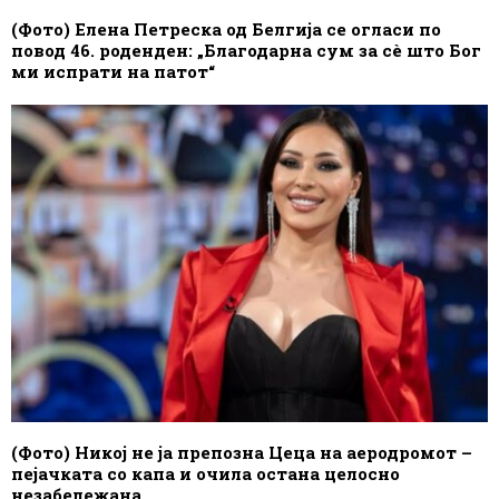
(Фото) Елена Петреска од Белгија се огласи по
повод 46. роденден: „Благодарна сум за сè што Бог
ми испрати на патот“
(Фото) Никој не ја препозна Цеца на аеродромот –
пејачката со капа и очила остана целосно
незабележана