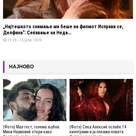
„Најтешкото снимање ми беше на филмот Исправи се,
Делфина“: Сеќавање на Неда...
19:28 - 15 јули, 2026
НАЈНОВО
(Фото) Мал гест, голема љубов:
(Фото) Сека Алексиќ ослабе 14
Мина Наумовиќ откри како
килограми и ја покажа новата