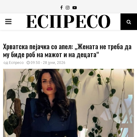
Facebook
Instagram
Youtube
PRIMARY
MENU
Хрватска пејачка со апел: „Жената не треба да
му биде роб на мажот и на децата“
од
Еспресо
09:50 - 28 јуни, 2026