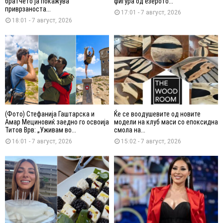
братчето ја покажува
фигура од езерото...
приврзаноста...
17:01 - 7 август, 2026
18:01 - 7 август, 2026
(Фото) Стефанија Гаштарска и
Ќе се воодушевите од новите
Амар Мециновиќ заедно го освоија
модели на клуб маси со епоксидна
Титов Врв: „Уживам во...
смола на...
16:01 - 7 август, 2026
15:02 - 7 август, 2026