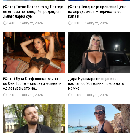
(Фото) Елена Петреска од Белгија
(Фото) Никој не ја препозна Цеца
се огласи по повод 46. роденден:
на аеродромот – пејачката со
„Благодарна сум...
капа и...
14:01 - 7 август, 2026
13:01 - 7 август, 2026
(Фото) Луна Стефаноска уживаше
Дара Бубамара се појави на
во Сен Тропе – сподели моменти
настап со 20 години помладото
од летувањето на...
момче
12:01 - 7 август, 2026
11:00 - 7 август, 2026