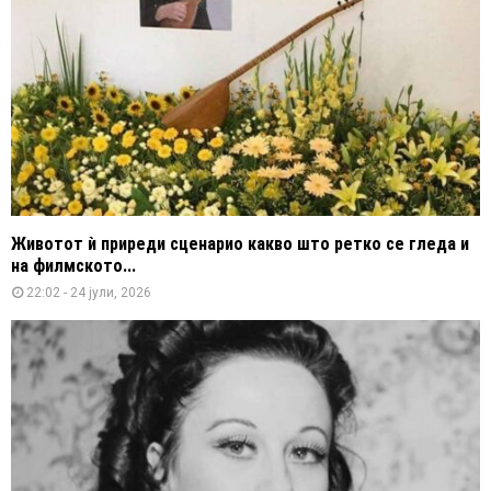
Животот ѝ приреди сценарио какво што ретко се гледа и
на филмското...
22:02 - 24 јули, 2026