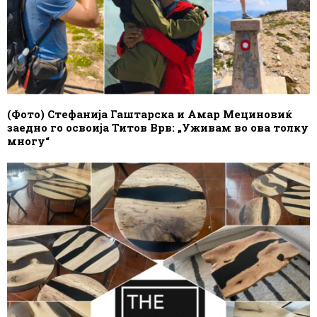
(Фото) Стефанија Гаштарска и Амар Мециновиќ
заедно го освоија Титов Врв: „Уживам во ова толку
многу“