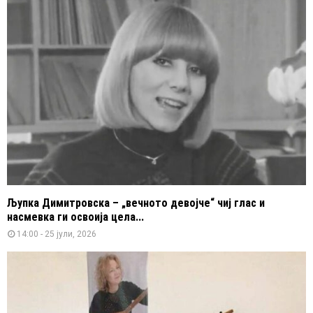
Љупка Димитровска – „вечното девојче“ чиј глас и
насмевка ги освоија цела...
14:00 - 25 јули, 2026