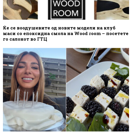
Ќе се воодушевите од новите модели на клуб
маси со епоксидна смола на Wood room – посетете
го салонот во ГТЦ