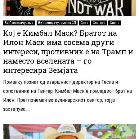
Ви Препорачуваме
Ви препорачуваме на СП
Свет
Слајдер
Сцена
Кој е Кимбал Маск? Братот на
Илон Маск има сосема други
интереси, противник е на Трамп и
наместо вселената – го
интересира Земјата
Помалку познат од извршниот директор на Тесла и
сопственик на Твитер, Кимбал Маск е помладиот брат на
Илон. Претприемач во кулинарскиот сектор, тој ја
застапува...