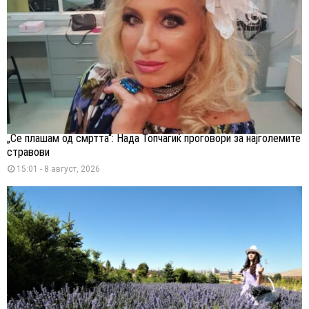
„Се плашам од смртта“: Нада Топчагиќ проговори за најголемите
стравови
15:01 - 8 август, 2026