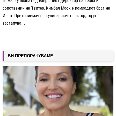
Помалку познат од извршниот директор на Тесла и
сопственик на Твитер, Кимбал Маск е помладиот брат на
Илон. Претприемач во кулинарскиот сектор, тој ја
застапува...
ВИ ПРЕПОРАЧУВАМЕ