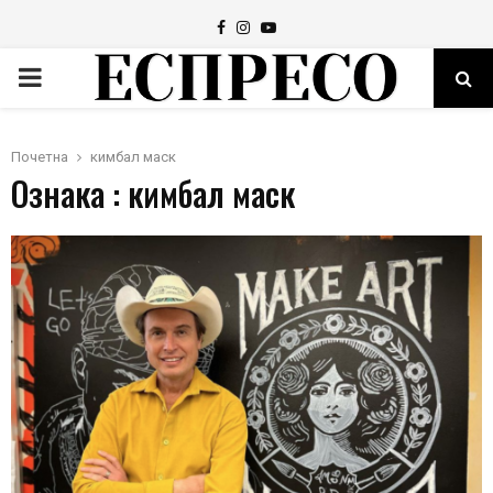
Facebook
Instagram
Youtube
PRIMARY
MENU
Почетна
кимбал маск
Ознака : кимбал маск