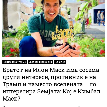
Ви Препорачуваме
Животни Приказни
Слајдер
Братот на Илон Маск има сосема
други интереси, противник е на
Трамп и наместо вселената – го
интересира Земјата: Кој е Кимбал
Маск?