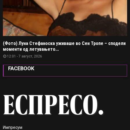
(Фото) Луна Стефаноска уживаше во Сен Тропе – сподели
моменти од летувањето...
12:01 - 7 август, 2026
FACEBOOK
Импресум