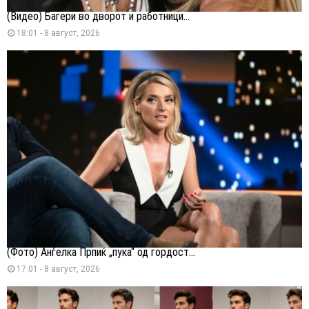
(Видео) Багери во дворот и работници...
18:01 - 8 август, 2026
(Фото) Анѓелка Прпиќ „пука“ од гордост...
17:01 - 8 август, 2026