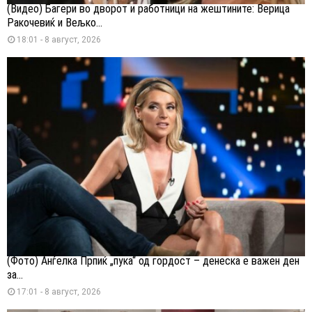
(Видео) Багери во дворот и работници на жештините: Верица
Ракочевиќ и Вељко...
18:01 - 8 август, 2026
(Фото) Анѓелка Прпиќ „пука“ од гордост – денеска е важен ден
за...
17:01 - 8 август, 2026