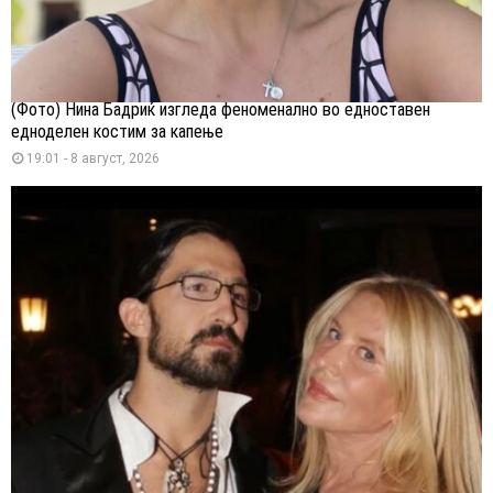
(Фото) Нина Бадриќ изгледа феноменално во едноставен
едноделен костим за капење
19:01 - 8 август, 2026