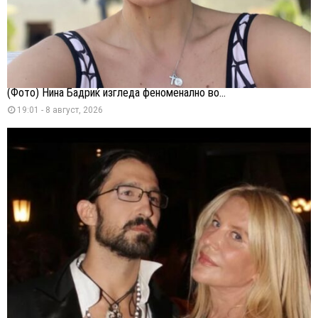
(Фото) Нина Бадриќ изгледа феноменално во...
19:01 - 8 август, 2026