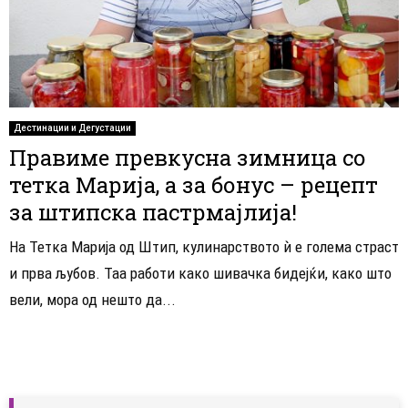
Дестинации и Дегустации
Правиме превкусна зимница со
тетка Марија, а за бонус – рецепт
за штипска пастрмајлија!
На Тетка Марија од Штип, кулинарството ѝ е голема страст
и прва љубов. Таа работи како шивачка бидејќи, како што
вели, мора од нешто да...