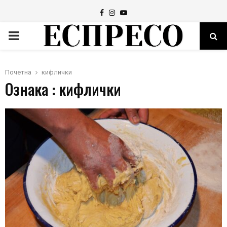
Facebook
Instagram
Youtube
PRIMARY
MENU
Почетна
кифлички
Ознака : кифлички