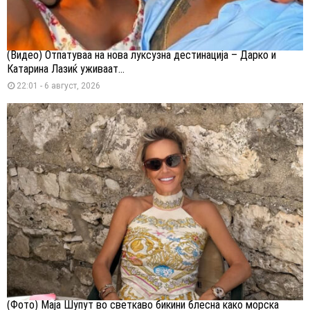
(Видео) Отпатуваа на нова луксузна дестинација – Дарко и
Катарина Лазиќ уживаат...
22:01 - 6 август, 2026
(Фото) Маја Шупут во светкаво бикини блесна како морска