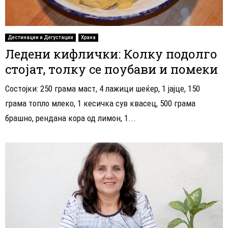
Дестинации и Дегустации
Храна
Ледени кифлички: Колку подолго
стојат, толку се поубави и помеки
Состојки: 250 грама маст, 4 лажици шеќер, 1 јајце, 150
грама топло млеко, 1 кесичка сув квасец, 500 грама
брашно, рендана кора од лимон, 1...