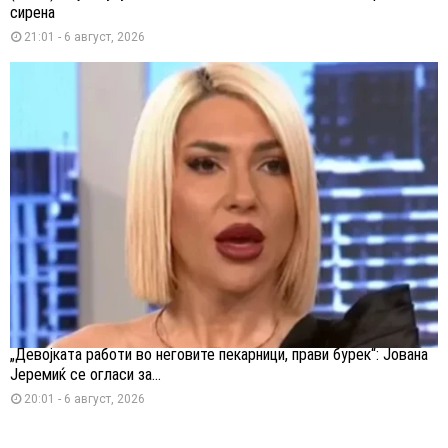
сирена
21:01 - 6 август, 2026
„Девојката работи во неговите пекарници, прави бурек“: Јована
Јеремиќ се огласи за...
20:01 - 6 август, 2026