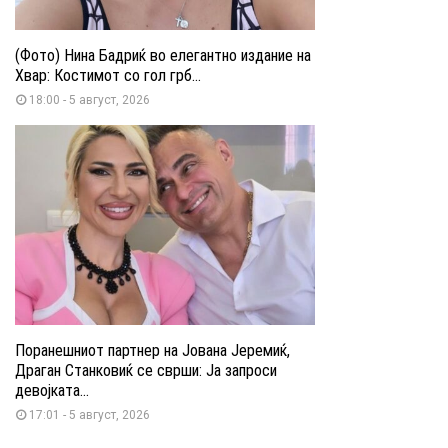
(Фото) Нина Бадриќ во елегантно издание на
Хвар: Костимот со гол грб...
18:00 - 5 август, 2026
Поранешниот партнер на Јована Јеремиќ,
Драган Станковиќ се сврши: Ја запроси
девојката...
17:01 - 5 август, 2026