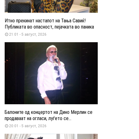
Итно прекинат настапот на Тања Савиќ!
Публиката во опасност, пејачката во паника
21:01 - 5 август, 2026
Балоните од концертот на Дино Мерлин се
продаваат на огласи, луѓето се...
20:01 - 5 август, 2026