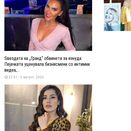
Ѕвездата на „Гранд“ обвинета за изнуда:
Пејачката уценувала бизнисмени со интимни
видеа,...
22:01 - 5 август, 2026