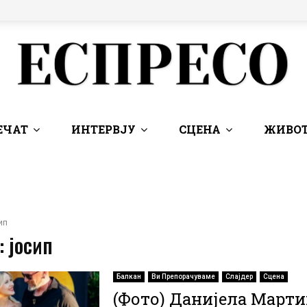
ЕЧАТ
ИНТЕРВЈУ
СЦЕНА
ЖИВОТ
ип
: јосип
Балкан
Ви Препорачуваме
Слајдер
Сцена
(Фото) Данијела Март