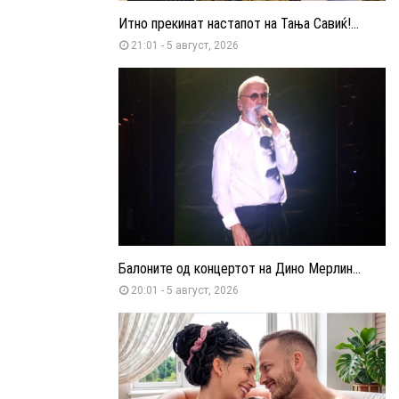
Итно прекинат настапот на Тања Савиќ!...
21:01 - 5 август, 2026
Балоните од концертот на Дино Мерлин...
20:01 - 5 август, 2026