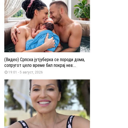
(Видео) Српска јутјуберка се породи дома,
сопругот цело време бил покрај неа:...
19:01 - 5 август, 2026