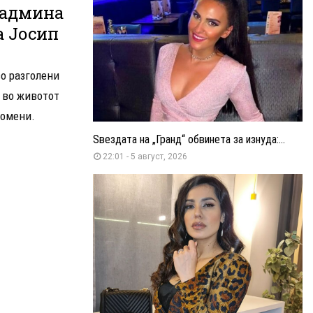
надмина
а Јосип
во разголени
е во животот
ромени.
Ѕвездата на „Гранд“ обвинета за изнуда:...
22:01 - 5 август, 2026