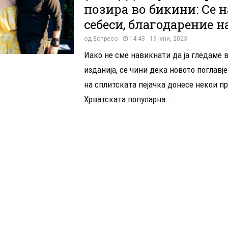
позира во бикини: Се 
себеси, благодарение н
од
Еспресо
14:43 - 19 јуни, 2023
Иако не сме навикнати да ја гледаме 
изданија, се чини дека новото поглавј
на сплитската пејачка донесе некои п
Хрватската популарна...