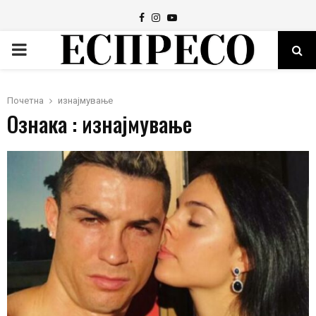
Facebook
Instagram
Youtube
PRIMARY
MENU
Почетна
изнајмување
Ознака : изнајмување