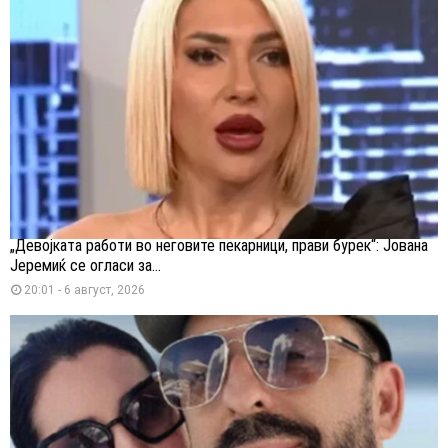
„Девојката работи во неговите пекарници, прави бурек“: Јована
Јеремиќ се огласи за...
20:01 - 6 август, 2026