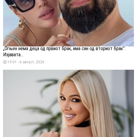
„Огњен нема деца од првиот брак, има син од вториот брак“:
Изјавата...
19:01 - 6 август, 2026