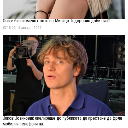
Ова е бизнисменот со кого Милица Тодоровиќ доби син?
18:00 - 6 август, 2026
Јаков Јозиновиќ апелираше до публиката да престане да фрла
мобилни телефони на...