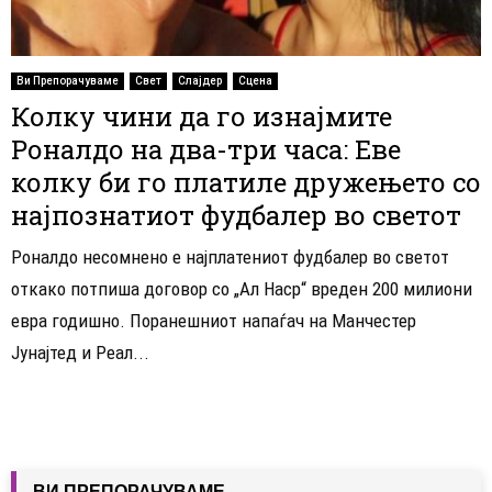
Ви Препорачуваме
Свет
Слајдер
Сцена
Колку чини да го изнајмите
Роналдо на два-три часа: Еве
колку би го платиле дружењето со
најпознатиот фудбалер во светот
Роналдо несомнено е најплатениот фудбалер во светот
откако потпиша договор со „Ал Наср“ вреден 200 милиони
евра годишно. Поранешниот напаѓач на Манчестер
Јунајтед и Реал...
ВИ ПРЕПОРАЧУВАМЕ