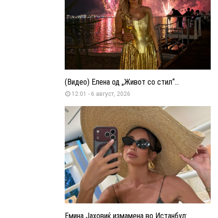
(Видео) Елена од „Живот со стил“...
12:01 - 6 август, 2026
Емина Јаховиќ измамена во Истанбул: