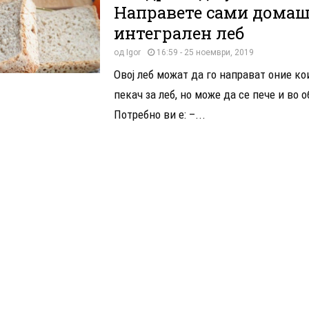
Направете сами дома
интегрален леб
од
Igor
16:59 - 25 ноември, 2019
Овој леб можат да го направат оние ко
пекач за леб, но може да се пече и во 
Потребно ви е: –...