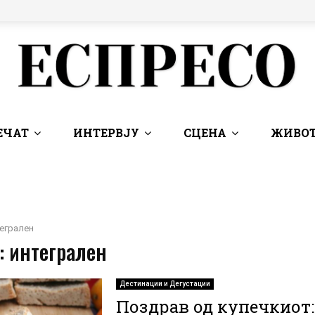
ЕЧАТ
ИНТЕРВЈУ
СЦЕНА
ЖИВОТ
егрален
: интегрален
Дестинации и Дегустации
Поздрав од купечкиот: