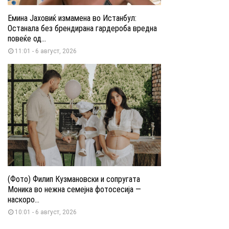
Емина Јаховиќ измамена во Истанбул:
Останала без брендирана гардероба вредна
повеќе од...
11:01 - 6 август, 2026
(Фото) Филип Кузмановски и сопругата
Моника во нежна семејна фотосесија —
наскоро...
10:01 - 6 август, 2026