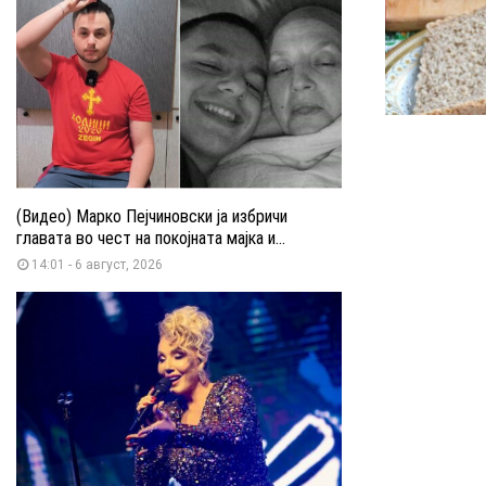
(Видео) Марко Пејчиновски ја избричи
главата во чест на покојната мајка и...
14:01 - 6 август, 2026