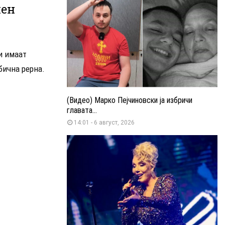
шен
и имаат
обична рерна.
(Видео) Марко Пејчиновски ја избричи
главата...
14:01 - 6 август, 2026