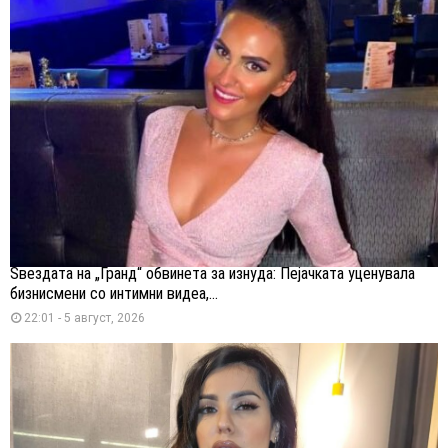
Ѕвездата на „Гранд“ обвинета за изнуда: Пејачката уценувала
бизнисмени со интимни видеа,...
22:01 - 5 август, 2026