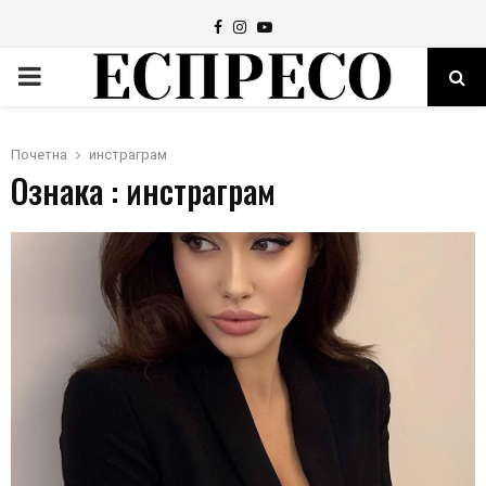
Facebook
Instagram
Youtube
PRIMARY
MENU
Почетна
инстраграм
Ознака : инстраграм