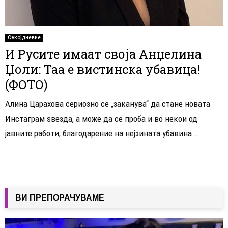
Секојдневие
И Русите имаат своја Анџелина
Џоли: Таа е вистинска убавица!
(ФОТО)
Алина Царахова сериозно се „заканува“ да стане новата
Инстаграм ѕвезда, а може да се проба и во некои од
јавните работи, благодарение на нејзината убавина....
ВИ ПРЕПОРАЧУВАМЕ