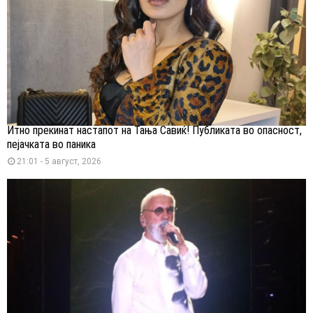
Итно прекинат настапот на Тања Савиќ! Публиката во опасност,
пејачката во паника
21:01 - 5 август, 2026