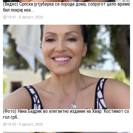
(Видео) Српска јутјуберка се породи дома, сопругот цело време
бил покрај неа:...
19:01 - 5 август, 2026
(Фото) Нина Бадриќ во елегантно издание на Хвар: Костимот со
гол грб...
18:00 - 5 август, 2026