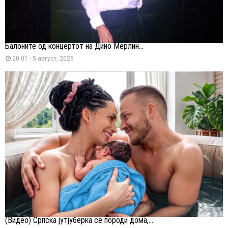
Балоните од концертот на Дино Мерлин...
20:01 - 5 август, 2026
(Видео) Српска јутјуберка се породи дома,...